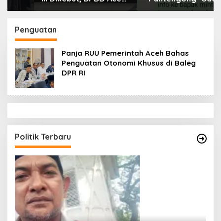
Tamiang Libatkan
Dikonfirmasi, Kadisdik
Datok Penghulu untuk
Aceh Diduga Langgar
Vervali Stimulan
Hukum & Etika,
Penguatan
Rumah
DPR‑Provinsi,
Gubernur dan PLLDA
Panja RUU Pemerintah Aceh Bahas
Diminta Segera
Penguatan Otonomi Khusus di Baleg
Bertindak
DPR RI
Politik Terbaru