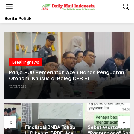
L
e
w
a
Berita Politik
t
i
k
e
k
o
n
t
Breakingnews
e
Panja RUU Pemerintah Aceh Bahas Penguatan
n
Otonomi Khusus di Baleg DPR RI
15/01/2026
«
»
Finalisasi BNBA Tahap
Sebut Wartawan
III Dikebut, BPBD Aceh
“Pantengong” Saat