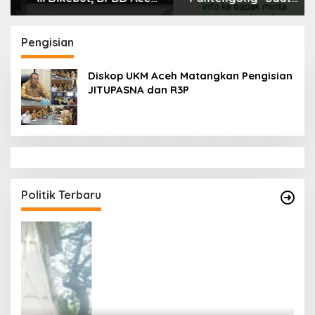
Tamiang Libatkan
Dikonfirmasi, Kadisdik
Datok Penghulu untuk
Aceh Diduga Langgar
Vervali Stimulan
Hukum & Etika,
Pengisian
Rumah
DPR‑Provinsi,
Gubernur dan PLLDA
Diskop UKM Aceh Matangkan Pengisian
Diminta Segera
JITUPASNA dan R3P
Bertindak
Politik Terbaru