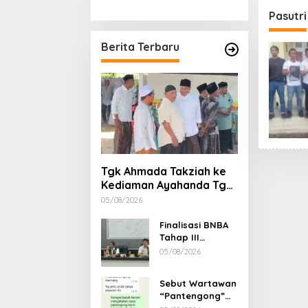
Stimulan Rumah
Etika, 
Pasutri
Gubern
Dimint
Berita Terbaru
Tgk Ahmada Takziah ke
Kediaman Ayahanda Tgk
Zumadi di Peudada
05/08/2026
Finalisasi BNBA
Tahap III
Dikebut, BPBD
05/08/2026
Aceh Tamiang
Libatkan Datok
Sebut Wartawan
Penghulu untuk
“Pantengong”
Vervali Stimulan
Saat