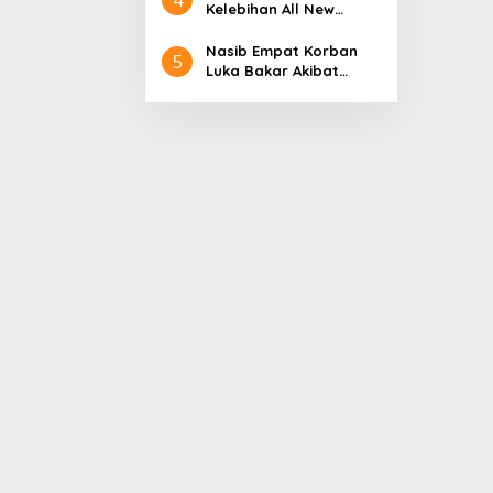
Aceh
Nol Kerajaan Aceh
Kelebihan All New
Darussalam
Terios
Nasib Empat Korban
5
Luka Bakar Akibat
Kebakaran Sumur
Minyak Milik PT.
Pertamina EP Ini kata
PT. Arjuna Petrogas
Indonesia