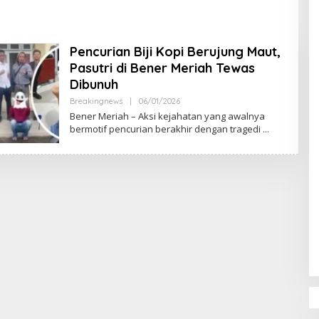
DPR‑Provinsi,
ur dan PLLDA
a Segera Bertindak
Pencurian Biji Kopi Berujung Maut,
Pasutri di Bener Meriah Tewas
Dibunuh
Breakingnews
|
06/01/2026
O
L
Bener Meriah – Aksi kejahatan yang awalnya
E
bermotif pencurian berakhir dengan tragedi
H
M
U
L
Y
A
D
I