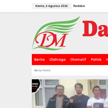
L
e
Kamis, 6 Agustus 2026
Redaksi
w
a
t
i
k
e
k
o
n
t
e
n
Berita
Olahraga
Otomatif
Politik
Berita Politik