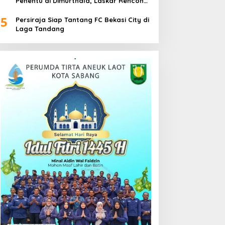
Penentu di Dimurthala, Laskar Rencong
Bidik Tiga Poin
5
Persiraja Siap Tantang FC Bekasi City di
Laga Tandang