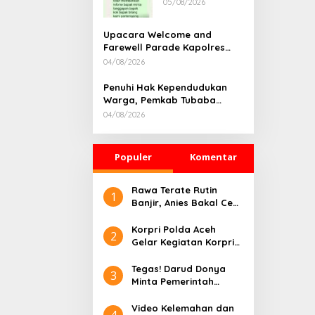
05/08/2026
Rumah
Dikonfirmasi,
Kadisdik Aceh
Upacara Welcome and
Diduga Langgar
Farewell Parade Kapolres
Hukum & Etika,
Tulang Bawang Barat
04/08/2026
DPR‑Provinsi,
Berlangsung Khidmat
Gubernur dan
Penuhi Hak Kependudukan
PLLDA Diminta
Warga, Pemkab Tubaba
Segera
Gelar Sidang Isbat Nikah
Bertindak
04/08/2026
Terpadu dan Teken MOU
Lintas Sektoral
Populer
Komentar
Rawa Terate Rutin
1
Banjir, Anies Bakal Cek
Pabrik Sekitar
Korpri Polda Aceh
2
Gelar Kegiatan Korpri
Peduli Literasi melalui
Donasi Buku/Al-Qur’an
Tegas! Darud Donya
3
ke Lembaga
Minta Pemerintah
Pembinaan Khusus
Pusat Hentikan Proyek
Anak Kelas II Banda
IPAL di Kawasan Titik
Video Kelemahan dan
4