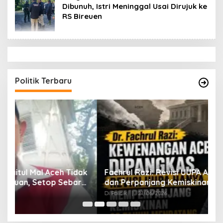
Dibunuh, Istri Meninggal Usai Dirujuk ke
RS Bireuen
Politik Terbaru
ak
Fachrul Razi: Revisi UUPA Ancam Perdamaian
D
dan Perpanjang Kemiskinan Aceh
M
Di Politik
|
21/06/2026
Di 