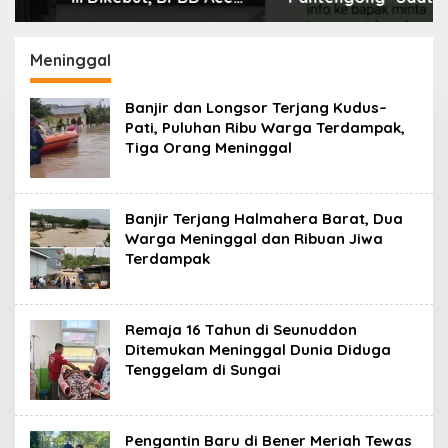
Tamiang Libatkan
Dikonfirmasi, Kadisdik
Datok Penghulu untuk
Aceh Diduga Langgar
Vervali Stimulan
Hukum & Etika,
Meninggal
Rumah
DPR‑Provinsi,
Gubernur dan PLLDA
Banjir dan Longsor Terjang Kudus–
Diminta Segera
Pati, Puluhan Ribu Warga Terdampak,
Bertindak
Tiga Orang Meninggal
Banjir Terjang Halmahera Barat, Dua
Warga Meninggal dan Ribuan Jiwa
Terdampak
Remaja 16 Tahun di Seunuddon
Ditemukan Meninggal Dunia Diduga
Tenggelam di Sungai
Pengantin Baru di Bener Meriah Tewas