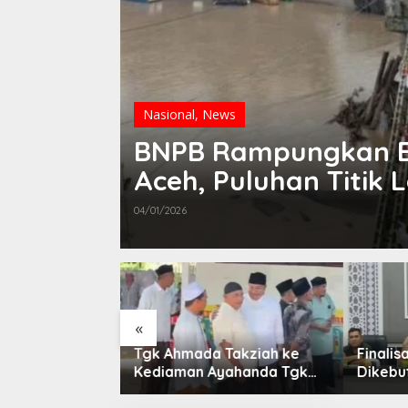
Nasional
,
News
BNPB Rampungkan E
Aceh, Puluhan Titik 
04/01/2026
«
Takziah ke
Finalisasi BNBA Tahap III
Sebut
yahanda Tgk
Dikebut, BPBD Aceh
“Pante
eudada
Tamiang Libatkan Datok
Dikonfi
Penghulu untuk Vervali
Diduga