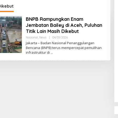
DPR‑Provinsi,
Dikebut
ur dan PLLDA
a Segera Bertindak
BNPB Rampungkan Enam
Jembatan Bailey di Aceh, Puluhan
Titik Lain Masih Dikebut
Nasional
,
News
|
04/01/2026
O
L
Jakarta – Badan Nasional Penanggulangan
E
Bencana (BNPB) terus mempercepat pemulihan
H
infrastruktur di
M
U
L
Y
A
D
I