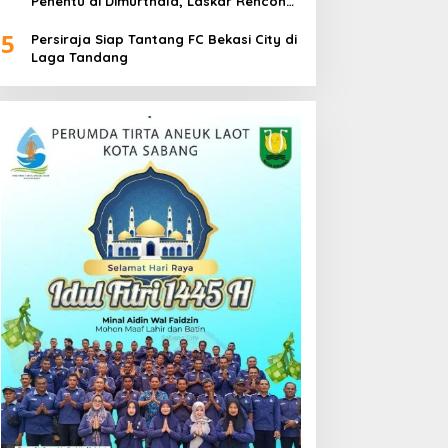
Penentu di Dimurthala, Laskar Rencong
Bidik Tiga Poin
5
Persiraja Siap Tantang FC Bekasi City di
Laga Tandang