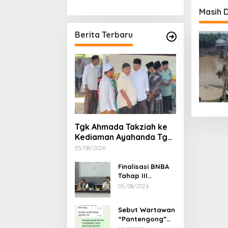
Stimulan Rumah
Etika, 
Masih 
Gubern
Dimint
Berita Terbaru
Tgk Ahmada Takziah ke
Kediaman Ayahanda Tgk
Zumadi di Peudada
05/08/2026
Finalisasi BNBA
Tahap III
Dikebut, BPBD
05/08/2026
Aceh Tamiang
Libatkan Datok
Sebut Wartawan
Penghulu untuk
“Pantengong”
Vervali Stimulan
Saat