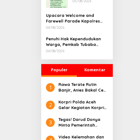
05/08/2026
Rumah
Dikonfirmasi,
Kadisdik Aceh
Upacara Welcome and
Diduga Langgar
Farewell Parade Kapolres
Hukum & Etika,
Tulang Bawang Barat
04/08/2026
DPR‑Provinsi,
Berlangsung Khidmat
Gubernur dan
Penuhi Hak Kependudukan
PLLDA Diminta
Warga, Pemkab Tubaba
Segera
Gelar Sidang Isbat Nikah
Bertindak
04/08/2026
Terpadu dan Teken MOU
Lintas Sektoral
Populer
Komentar
Rawa Terate Rutin
1
Banjir, Anies Bakal Cek
Pabrik Sekitar
Korpri Polda Aceh
2
Gelar Kegiatan Korpri
Peduli Literasi melalui
Donasi Buku/Al-Qur’an
Tegas! Darud Donya
3
ke Lembaga
Minta Pemerintah
Pembinaan Khusus
Pusat Hentikan Proyek
Anak Kelas II Banda
IPAL di Kawasan Titik
Video Kelemahan dan
4