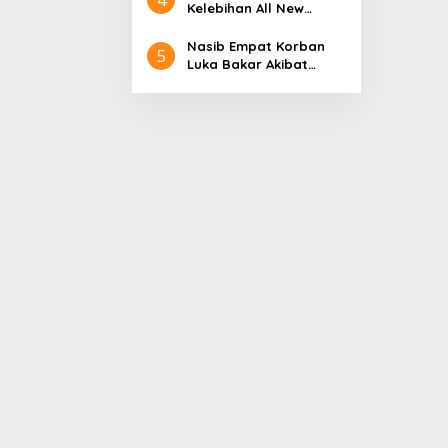
Aceh
Nol Kerajaan Aceh
Kelebihan All New
Darussalam
Terios
Nasib Empat Korban
5
Luka Bakar Akibat
Kebakaran Sumur
Minyak Milik PT.
Pertamina EP Ini kata
PT. Arjuna Petrogas
Indonesia