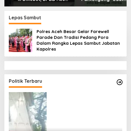
Tamiang Libatkan
Dikonfirmasi, Kadisdik
Datok Penghulu untuk
Aceh Diduga Langgar
Vervali Stimulan
Hukum & Etika,
Lepas Sambut
Rumah
DPR‑Provinsi,
Gubernur dan PLLDA
Polres Aceh Besar Gelar Farewell
Diminta Segera
Parade Dan Tradisi Pedang Pora
Bertindak
Dalam Rangka Lepas Sambut Jabatan
Kapolres
Politik Terbaru