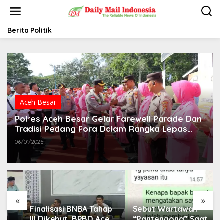
L
e
w
a
Berita Politik
t
i
k
e
k
o
n
t
Aceh Besar
e
Polres Aceh Besar Gelar Farewell Parade Dan
n
Tradisi Pedang Pora Dalam Rangka Lepas
Sambut Jabatan Kapolres
06/01/2026
«
»
Finalisasi BNBA Tahap
Sebut Wartawan
III Dikebut, BPBD Aceh
“Pantengong” Saat