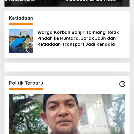
Tamiang Libatkan
Dikonfirmasi, Kadisdik
Datok Penghulu untuk
Aceh Diduga Langgar
Vervali Stimulan
Hukum & Etika,
Ketiadaan
Rumah
DPR‑Provinsi,
Gubernur dan PLLDA
Warga Korban Banjir Tamiang Tolak
Diminta Segera
Pindah ke Huntara, Jarak Jauh dan
Bertindak
Ketiadaan Transport Jadi Kendala
Politik Terbaru