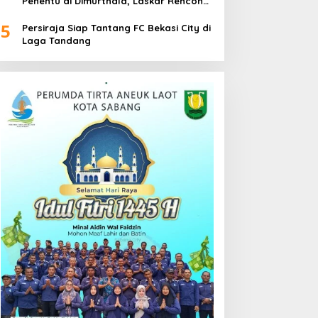
Penentu di Dimurthala, Laskar Rencong
Bidik Tiga Poin
5
Persiraja Siap Tantang FC Bekasi City di
Laga Tandang