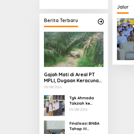
Stimul
Jalur
Berita Terbaru
Gajah Mati di Areal PT
MPLI, Dugaan Keracunan
Mencuat, BKSDA Diminta
09/08/2026
Ungkap Penyebabnya
Tgk Ahmada
Takziah ke
Kediaman
05/08/2026
Ayahanda Tgk
Zumadi di
Finalisasi BNBA
Peudada
Tahap III
Dikebut, BPBD