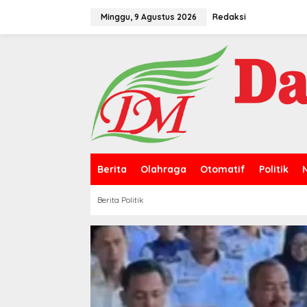
L
e
Minggu, 9 Agustus 2026
Redaksi
w
a
t
i
k
e
k
o
n
t
e
n
Berita
Olahraga
Otomatif
Politik
Berita Politik