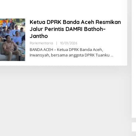
an Rumah
Etika, DPR‑Provinsi,
Gubernur dan PLLDA
Diminta Segera Bertindak
Ketua DPRK Banda Aceh Resmikan
Jalur Perintis DAMRI Bathoh–
Jantho
Parlementaria
|
10/01/2026
O
L
BANDA ACEH – Ketua DPRK Banda Aceh,
E
Irwansyah, bersama anggota DPRK Tuanku
H
M
U
L
Y
A
D
I