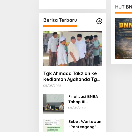
Stimulan Rumah
Etika, 
HUT BN
Gubern
Dimint
Berita Terbaru
Tgk Ahmada Takziah ke
Kediaman Ayahanda Tgk
Zumadi di Peudada
05/08/2026
Finalisasi BNBA
Tahap III
Dikebut, BPBD
05/08/2026
Aceh Tamiang
Libatkan Datok
Sebut Wartawan
Penghulu untuk
“Pantengong”
Vervali Stimulan
Saat