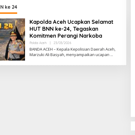
DPR‑Provinsi,
N ke 24
ur dan PLLDA
a Segera Bertindak
Kapolda Aceh Ucapkan Selamat
HUT BNN ke-24, Tegaskan
Komitmen Perangi Narkoba
Polda Aceh
|
23/03/2026
O
L
BANDA ACEH – Kepala Kepolisian Daerah Aceh,
E
Marzuki Ali Basyah, menyampaikan ucapan
H
M
U
L
Y
A
D
I