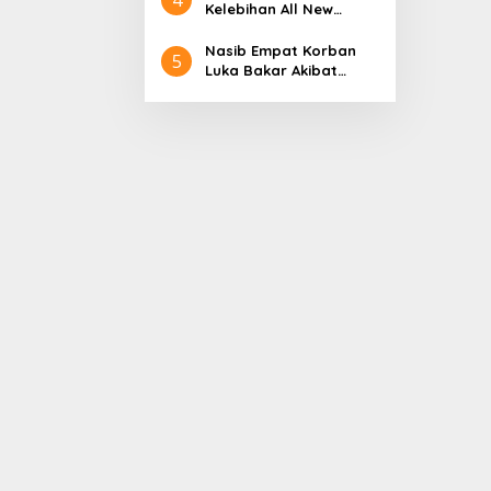
Aceh
Nol Kerajaan Aceh
Kelebihan All New
Darussalam
Terios
Nasib Empat Korban
5
Luka Bakar Akibat
Kebakaran Sumur
Minyak Milik PT.
Pertamina EP Ini kata
PT. Arjuna Petrogas
Indonesia