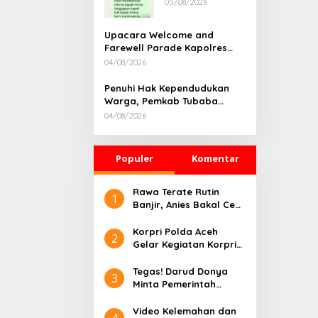
05/08/2026
Rumah
Dikonfirmasi,
Kadisdik Aceh
Upacara Welcome and
Diduga Langgar
Farewell Parade Kapolres
Hukum & Etika,
Tulang Bawang Barat
04/08/2026
DPR‑Provinsi,
Berlangsung Khidmat
Gubernur dan
Penuhi Hak Kependudukan
PLLDA Diminta
Warga, Pemkab Tubaba
Segera
Gelar Sidang Isbat Nikah
Bertindak
04/08/2026
Terpadu dan Teken MOU
Lintas Sektoral
Populer
Komentar
Rawa Terate Rutin
1
Banjir, Anies Bakal Cek
Pabrik Sekitar
Korpri Polda Aceh
2
Gelar Kegiatan Korpri
Peduli Literasi melalui
Donasi Buku/Al-Qur’an
Tegas! Darud Donya
3
ke Lembaga
Minta Pemerintah
Pembinaan Khusus
Pusat Hentikan Proyek
Anak Kelas II Banda
IPAL di Kawasan Titik
Video Kelemahan dan
4