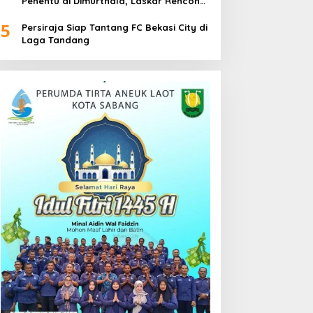
Penentu di Dimurthala, Laskar Rencong
Bidik Tiga Poin
5
Persiraja Siap Tantang FC Bekasi City di
Laga Tandang