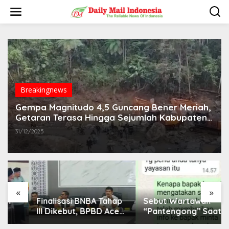
L
e
w
a
t
i
k
e
k
o
Breakingnews
n
t
Gempa Magnitudo 4,5 Guncang Bener Meriah,
e
Getaran Terasa Hingga Sejumlah Kabupaten
n
di Aceh
31/12/2025
«
»
Finalisasi BNBA Tahap
Sebut Wartawan
III Dikebut, BPBD Aceh
“Pantengong” Saat
Tamiang Libatkan
Dikonfirmasi, Kadisdik