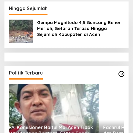
Datok Penghulu untuk
Aceh Diduga Langgar
Vervali Stimulan
Hukum & Etika,
Hingga Sejumlah
Rumah
DPR‑Provinsi,
Gubernur dan PLLDA
Gempa Magnitudo 4,5 Guncang Bener
Diminta Segera
Meriah, Getaran Terasa Hingga
Bertindak
Sejumlah Kabupaten di Aceh
Politik Terbaru
ak
Fachrul Razi: Revisi UUPA Ancam Perdamaian
D