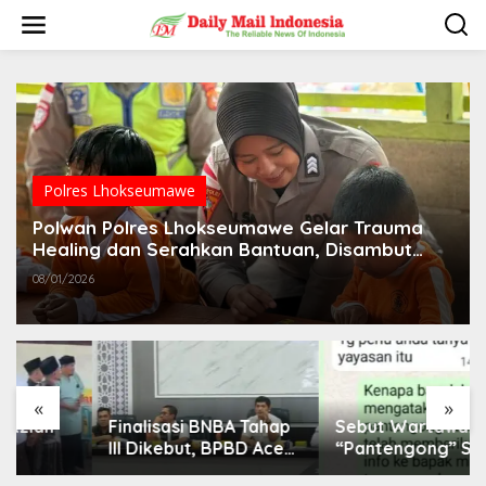
L
e
w
a
t
i
k
e
k
o
Polres Lhokseumawe
n
t
Polwan Polres Lhokseumawe Gelar Trauma
e
Healing dan Serahkan Bantuan, Disambut
n
Gembira Anak-anak PAUD KB Sayang Bunda
08/01/2026
«
»
Finalisasi BNBA Tahap
Sebut Wartawan
III Dikebut, BPBD Aceh
“Pantengong” Saat
Tamiang Libatkan
Dikonfirmasi, Kadisdik