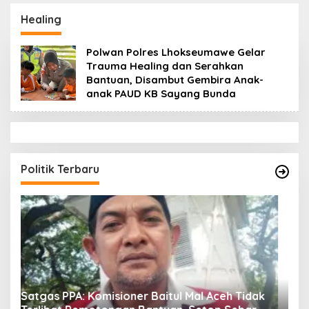
Datok Penghulu untuk
Aceh Diduga Langgar
Vervali Stimulan
Hukum & Etika,
Healing
Rumah
DPR‑Provinsi,
Gubernur dan PLLDA
Polwan Polres Lhokseumawe Gelar
Diminta Segera
Trauma Healing dan Serahkan
Bertindak
Bantuan, Disambut Gembira Anak-
anak PAUD KB Sayang Bunda
Politik Terbaru
ak
Fachrul Razi: Revisi UUPA Ancam Perdamaian
D