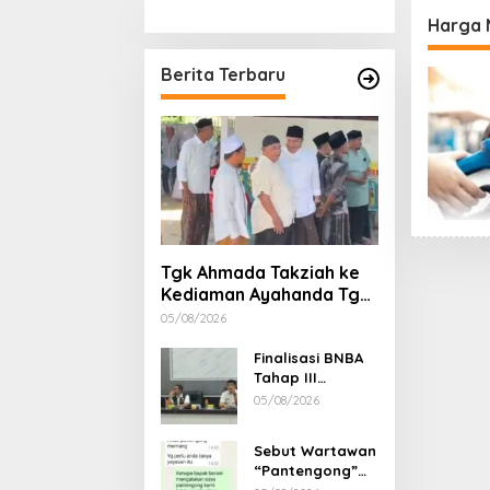
Stimulan Rumah
Etika, 
Harga 
Gubern
Dimint
Berita Terbaru
Tgk Ahmada Takziah ke
Kediaman Ayahanda Tgk
Zumadi di Peudada
05/08/2026
Finalisasi BNBA
Tahap III
Dikebut, BPBD
05/08/2026
Aceh Tamiang
Libatkan Datok
Sebut Wartawan
Penghulu untuk
“Pantengong”
Vervali Stimulan
Saat