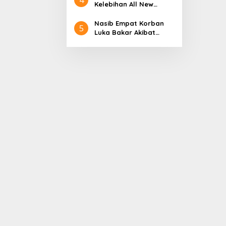
Aceh
Nol Kerajaan Aceh
Kelebihan All New
Darussalam
Terios
Nasib Empat Korban
5
Luka Bakar Akibat
Kebakaran Sumur
Minyak Milik PT.
Pertamina EP Ini kata
PT. Arjuna Petrogas
Indonesia