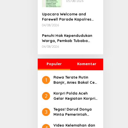
05/08/2026
Rumah
Dikonfirmasi,
Kadisdik Aceh
Upacara Welcome and
Diduga Langgar
Farewell Parade Kapolres
Hukum & Etika,
Tulang Bawang Barat
04/08/2026
DPR‑Provinsi,
Berlangsung Khidmat
Gubernur dan
Penuhi Hak Kependudukan
PLLDA Diminta
Warga, Pemkab Tubaba
Segera
Gelar Sidang Isbat Nikah
Bertindak
04/08/2026
Terpadu dan Teken MOU
Lintas Sektoral
Populer
Komentar
Rawa Terate Rutin
1
Banjir, Anies Bakal Cek
Pabrik Sekitar
Korpri Polda Aceh
2
Gelar Kegiatan Korpri
Peduli Literasi melalui
Donasi Buku/Al-Qur’an
Tegas! Darud Donya
3
ke Lembaga
Minta Pemerintah
Pembinaan Khusus
Pusat Hentikan Proyek
Anak Kelas II Banda
IPAL di Kawasan Titik
Video Kelemahan dan
4