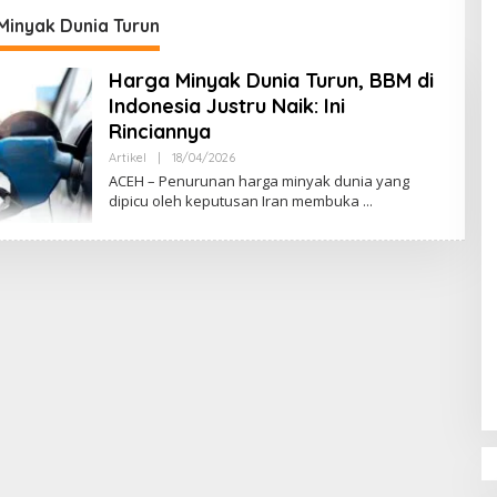
DPR‑Provinsi,
Minyak Dunia Turun
ur dan PLLDA
a Segera Bertindak
Harga Minyak Dunia Turun, BBM di
Indonesia Justru Naik: Ini
Rinciannya
Artikel
|
18/04/2026
O
L
ACEH – Penurunan harga minyak dunia yang
E
dipicu oleh keputusan Iran membuka
H
M
U
L
Y
A
D
I