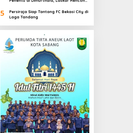
Penentu di Dimurthala, Laskar Rencong
Bidik Tiga Poin
5
Persiraja Siap Tantang FC Bekasi City di
Laga Tandang