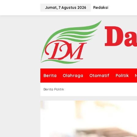
L
e
Jumat, 7 Agustus 2026
Redaksi
w
a
t
i
k
e
k
o
n
t
e
n
Berita
Olahraga
Otomatif
Politik
Berita Politik