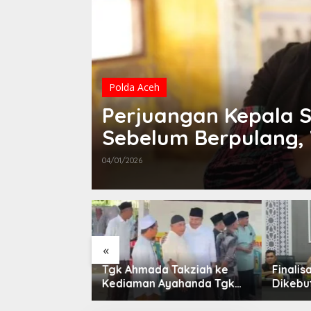
Polda Aceh
Perjuangan Kepala S
Sebelum Berpulang, 
Cut : Kami Bersama 
04/01/2026
Semangat dan Harap
«
Takziah ke
Finalisasi BNBA Tahap III
Sebut
yahanda Tgk
Dikebut, BPBD Aceh
“Pante
eudada
Tamiang Libatkan Datok
Dikonfi
Penghulu untuk Vervali
Diduga