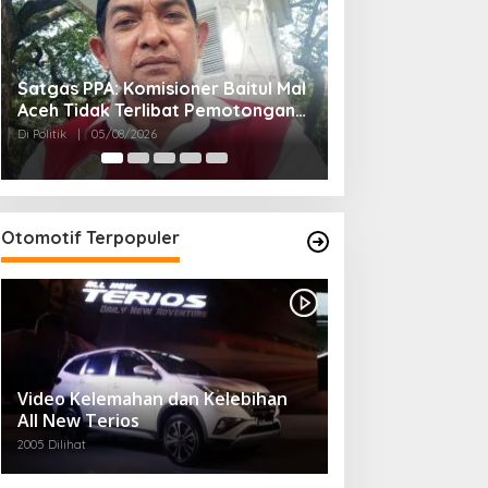
Fachrul Razi: Revisi UUPA Ancam
Di Tengah Dinamik
Perdamaian dan Perpanjang
Sekda Mampu Me
Kemiskinan Aceh
Pemerintahan
Di Politik
|
21/06/2026
Di Politik
|
22/05/2026
Otomotif Terpopuler
enuhi Hak Kependudukan
arga, Pemkab Tubaba
elar Sidang Isbat Nikah
erpadu dan Teken MOU
intas Sektoral
Video Kelemahan dan Kelebihan
All New Terios
Tgk Ahmada Takziah ke
Kediaman Ayahanda Tgk
2005 Dilihat
Zumadi di Peudada