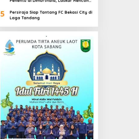
Penentu di Dimurthala, Laskar Rencong
Bidik Tiga Poin
5
Persiraja Siap Tantang FC Bekasi City di
Laga Tandang