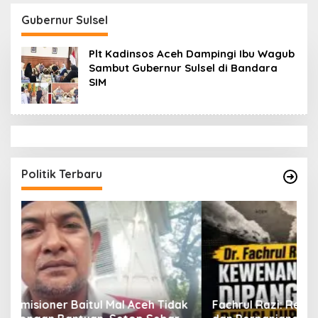
Datok Penghulu untuk
Aceh Diduga Langgar
Vervali Stimulan
Hukum & Etika,
Gubernur Sulsel
Rumah
DPR‑Provinsi,
Gubernur dan PLLDA
Plt Kadinsos Aceh Dampingi Ibu Wagub
Diminta Segera
Sambut Gubernur Sulsel di Bandara
Bertindak
SIM
Politik Terbaru
ak
Fachrul Razi: Revisi UUPA Ancam Perdamaian
D