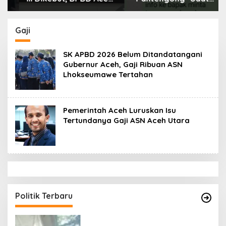
Tamiang Libatkan
Dikonfirmasi, Kadisdik
Datok Penghulu untuk
Aceh Diduga Langgar
Vervali Stimulan
Hukum & Etika,
Gaji
Rumah
DPR‑Provinsi,
Gubernur dan PLLDA
SK APBD 2026 Belum Ditandatangani
Diminta Segera
Gubernur Aceh, Gaji Ribuan ASN
Bertindak
Lhokseumawe Tertahan
Pemerintah Aceh Luruskan Isu
Tertundanya Gaji ASN Aceh Utara
Politik Terbaru