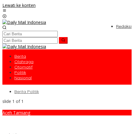
Lewati ke konten
Redaksi
Berita
Olahraga
Otomatif
Politik
Nasional
Berita Politik
slide
1
of 1
Aceh Tamiang
Bupati Aceh Tamiang Sampaikan Tiga Permintaan Krusial ke
Presiden Prabowo, Fokus Huntap hingga BLT untuk Korban
Banjir