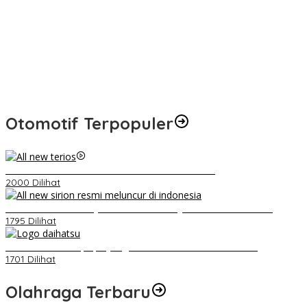
h
Otomotif Terpopuler
Video Kelemahan dan Kelebihan All New Terios
2000 Dilihat
Daihatsu Santai Penjualan Sirion Kalah Jauh dari Mobil LCGC
1795 Dilihat
Belum Pakai CVT, Apa yang Ditakuti Daihatsu Indonesia?
1701 Dilihat
Olahraga Terbaru