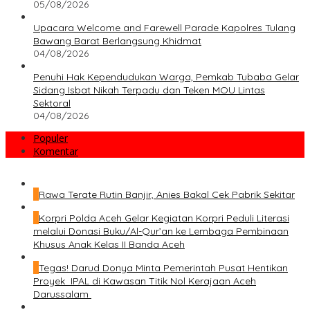
05/08/2026
Upacara Welcome and Farewell Parade Kapolres Tulang
Bawang Barat Berlangsung Khidmat
04/08/2026
Penuhi Hak Kependudukan Warga, Pemkab Tubaba Gelar
Sidang Isbat Nikah Terpadu dan Teken MOU Lintas
Sektoral
04/08/2026
Populer
Komentar
1
Rawa Terate Rutin Banjir, Anies Bakal Cek Pabrik Sekitar
2
Korpri Polda Aceh Gelar Kegiatan Korpri Peduli Literasi
melalui Donasi Buku/Al-Qur’an ke Lembaga Pembinaan
Khusus Anak Kelas II Banda Aceh
3
Tegas! Darud Donya Minta Pemerintah Pusat Hentikan
Proyek IPAL di Kawasan Titik Nol Kerajaan Aceh
Darussalam