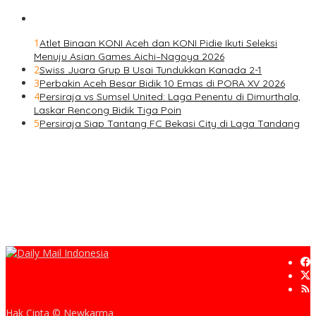
1
Atlet Binaan KONI Aceh dan KONI Pidie Ikuti Seleksi
Menuju Asian Games Aichi–Nagoya 2026
2
Swiss Juara Grup B Usai Tundukkan Kanada 2-1
3
Perbakin Aceh Besar Bidik 10 Emas di PORA XV 2026
4
Persiraja vs Sumsel United: Laga Penentu di Dimurthala,
Laskar Rencong Bidik Tiga Poin
5
Persiraja Siap Tantang FC Bekasi City di Laga Tandang
Hak Cipta © Newkarma