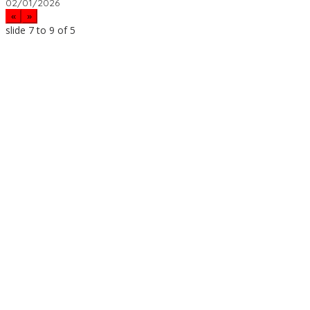
02/01/2026
«
»
slide
7 to 9
of 5