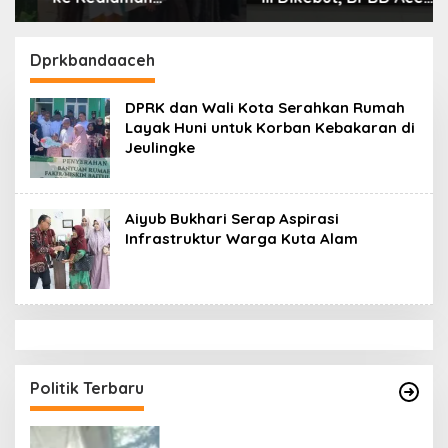
Ayahanda Tgk Zumadi
Tamiang Libatkan
di Peudada
Datok Penghulu untuk
Vervali Stimulan
Dprkbandaaceh
Rumah
DPRK dan Wali Kota Serahkan Rumah
Layak Huni untuk Korban Kebakaran di
Jeulingke
Aiyub Bukhari Serap Aspirasi
Infrastruktur Warga Kuta Alam
Politik Terbaru