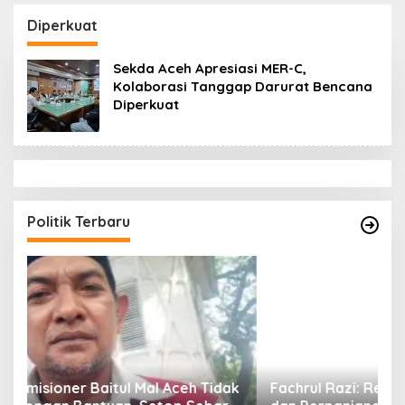
Datok Penghulu untuk
Aceh Diduga Langgar
Vervali Stimulan
Hukum & Etika,
Diperkuat
Rumah
DPR‑Provinsi,
Gubernur dan PLLDA
Sekda Aceh Apresiasi MER-C,
Diminta Segera
Kolaborasi Tanggap Darurat Bencana
Bertindak
Diperkuat
Politik Terbaru
ak
Fachrul Razi: Revisi UUPA Ancam Perdamaian
D