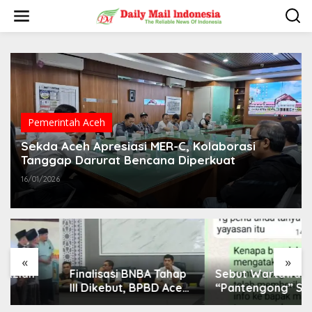
L
e
w
a
t
i
k
e
k
o
Pemerintah Aceh
n
t
Sekda Aceh Apresiasi MER-C, Kolaborasi
e
Tanggap Darurat Bencana Diperkuat
n
16/01/2026
«
»
Finalisasi BNBA Tahap
Sebut Wartawan
III Dikebut, BPBD Aceh
“Pantengong” Saat
Tamiang Libatkan
Dikonfirmasi, Kadisdik