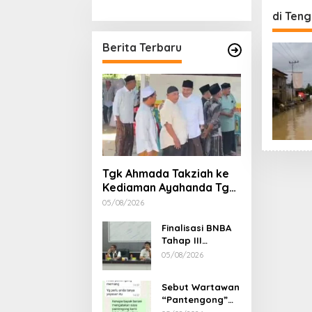
Stimulan Rumah
Etika, 
di Ten
Gubern
Dimint
Berita Terbaru
Tgk Ahmada Takziah ke
Kediaman Ayahanda Tgk
Zumadi di Peudada
05/08/2026
Finalisasi BNBA
Tahap III
Dikebut, BPBD
05/08/2026
Aceh Tamiang
Libatkan Datok
Sebut Wartawan
Penghulu untuk
“Pantengong”
Vervali Stimulan
Saat