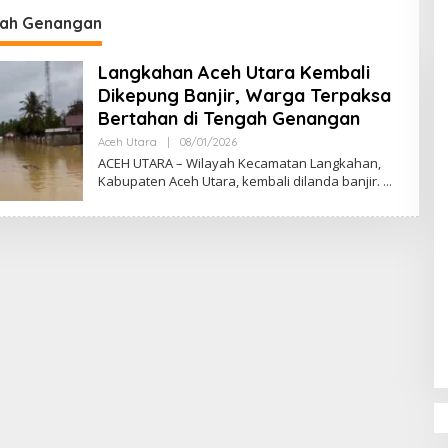
DPR‑Provinsi,
gah Genangan
ur dan PLLDA
a Segera Bertindak
Langkahan Aceh Utara Kembali
Dikepung Banjir, Warga Terpaksa
Bertahan di Tengah Genangan
Aceh Utara
|
08/01/2026
O
L
ACEH UTARA – Wilayah Kecamatan Langkahan,
E
Kabupaten Aceh Utara, kembali dilanda banjir.
H
M
U
L
Y
A
D
I