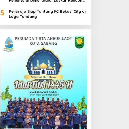
Penentu di Dimurthala, Laskar Rencong
Bidik Tiga Poin
5
Persiraja Siap Tantang FC Bekasi City di
Laga Tandang