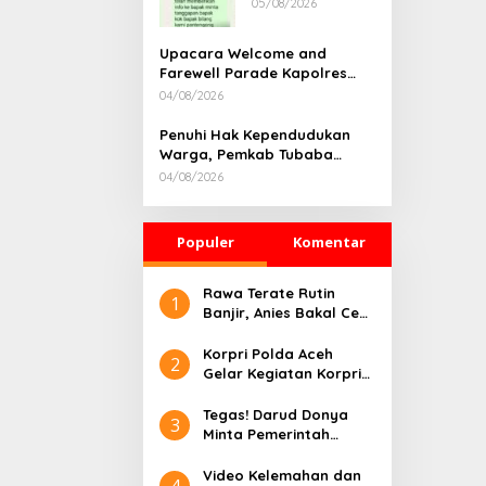
05/08/2026
Rumah
Dikonfirmasi,
Kadisdik Aceh
Upacara Welcome and
Diduga Langgar
Farewell Parade Kapolres
Hukum & Etika,
Tulang Bawang Barat
04/08/2026
DPR‑Provinsi,
Berlangsung Khidmat
Gubernur dan
Penuhi Hak Kependudukan
PLLDA Diminta
Warga, Pemkab Tubaba
Segera
Gelar Sidang Isbat Nikah
Bertindak
04/08/2026
Terpadu dan Teken MOU
Lintas Sektoral
Populer
Komentar
Rawa Terate Rutin
1
Banjir, Anies Bakal Cek
Pabrik Sekitar
Korpri Polda Aceh
2
Gelar Kegiatan Korpri
Peduli Literasi melalui
Donasi Buku/Al-Qur’an
Tegas! Darud Donya
3
ke Lembaga
Minta Pemerintah
Pembinaan Khusus
Pusat Hentikan Proyek
Anak Kelas II Banda
IPAL di Kawasan Titik
Video Kelemahan dan
4