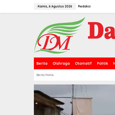
L
e
Kamis, 6 Agustus 2026
Redaksi
w
a
t
i
k
e
k
o
n
t
e
n
Berita
Olahraga
Otomatif
Politik
Berita Politik