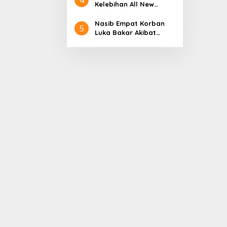
Aceh
Nol Kerajaan Aceh
Kelebihan All New
Darussalam
Terios
Nasib Empat Korban
5
Luka Bakar Akibat
Kebakaran Sumur
Minyak Milik PT.
Pertamina EP Ini kata
PT. Arjuna Petrogas
Indonesia