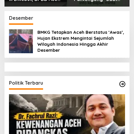
Tamiang Libatkan
Dikonfirmasi, Kadisdik
Datok Penghulu untuk
Aceh Diduga Langgar
Vervali Stimulan
Hukum & Etika,
Desember
Rumah
DPR‑Provinsi,
Gubernur dan PLLDA
BMKG Tetapkan Aceh Berstatus ‘Awas’,
Diminta Segera
Hujan Ekstrem Mengintai Sejumlah
Bertindak
Wilayah Indonesia Hingga Akhir
Desember
Politik Terbaru