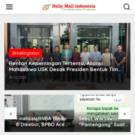
L
e
w
a
t
i
k
e
k
o
Breakingnews
n
t
Rentan Kepentingan Tertentu, Aliansi
e
Mahasiswa USK Desak Presiden Bentuk Tim
n
Khusus Bencana Aceh
30/12/2025
«
»
Finalisasi BNBA Tahap
Sebut Wartawan
III Dikebut, BPBD Aceh
“Pantengong” Saat
Tamiang Libatkan
Dikonfirmasi, Kadisdik