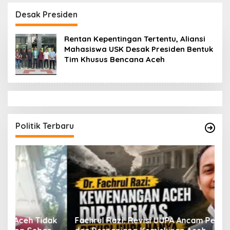
Datok Penghulu untuk
Aceh Diduga Langgar
Vervali Stimulan
Hukum & Etika,
Desak Presiden
Rumah
DPR‑Provinsi,
Gubernur dan PLLDA
Rentan Kepentingan Tertentu, Aliansi
Diminta Segera
Mahasiswa USK Desak Presiden Bentuk
Bertindak
Tim Khusus Bencana Aceh
Politik Terbaru
ak
Fachrul Razi: Revisi UUPA Ancam Perdamaian
D