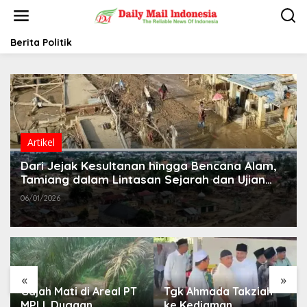
L
e
w
a
Berita Politik
t
i
k
e
k
o
n
t
Artikel
e
Dari Jejak Kesultanan hingga Bencana Alam,
n
Tamiang dalam Lintasan Sejarah dan Ujian
Zaman
06/01/2026
«
»
Gajah Mati di Areal PT
Tgk Ahmada Takziah
MPLI, Dugaan
ke Kediaman