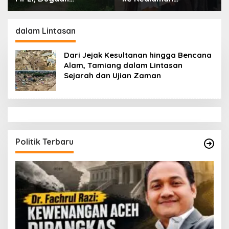
Keracunan Mencuat,
Ayahanda Tgk Zumadi
BKSDA Diminta
di Peudada
Ungkap Penyebabnya
dalam Lintasan
Dari Jejak Kesultanan hingga Bencana
Alam, Tamiang dalam Lintasan
Sejarah dan Ujian Zaman
Politik Terbaru