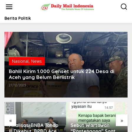
L
e
w
a
Berita Politik
t
i
k
e
k
o
n
t
Nasional
,
News
e
Bahlil Kirim 1.000 Genset untuk 224 Desa di
n
Aceh yang Belum Berlistrik
27/12/2025
«
»
Finalisasi BNBA Tahap
Sebut Wartawan
III Dikebut, BPBD Aceh
“Pantengong” Saat