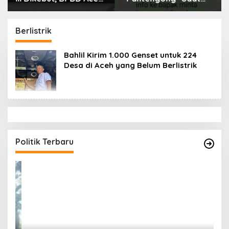
Tamiang Libatkan
Dikonfirmasi, Kadisdik
Datok Penghulu untuk
Aceh Diduga Langgar
Vervali Stimulan
Hukum & Etika,
Berlistrik
Rumah
DPR‑Provinsi,
Gubernur dan PLLDA
Bahlil Kirim 1.000 Genset untuk 224
Diminta Segera
Desa di Aceh yang Belum Berlistrik
Bertindak
Politik Terbaru