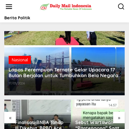
L
e
w
a
Berita Politik
t
i
k
e
k
o
n
t
Nasional
e
Lapas Perempuan Ternate Gelar Upacara 17
n
Bulan Berjalan untuk Tumbuhkan Bela Negara
17/01/2026
«
»
Finalisasi BNBA Tahap
Sebut Wartawan
III Dikebut, BPBD Aceh
“Pantengong” Saat