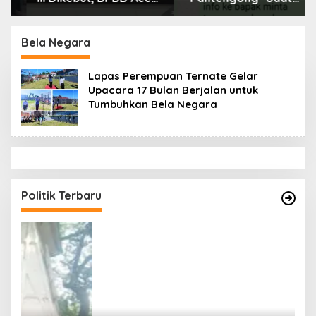
Tamiang Libatkan
Dikonfirmasi, Kadisdik
Datok Penghulu untuk
Aceh Diduga Langgar
Vervali Stimulan
Hukum & Etika,
Bela Negara
Rumah
DPR‑Provinsi,
Gubernur dan PLLDA
Lapas Perempuan Ternate Gelar
Diminta Segera
Upacara 17 Bulan Berjalan untuk
Bertindak
Tumbuhkan Bela Negara
Politik Terbaru