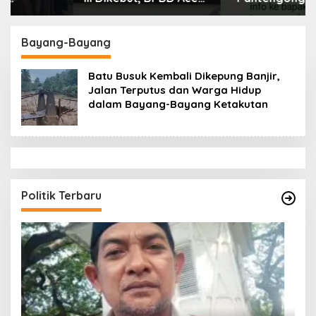
Tamiang Libatkan
Dikonfirmasi, Kadisdik
Datok Penghulu untuk
Aceh Diduga Langgar
Vervali Stimulan
Hukum & Etika,
Bayang-Bayang
Rumah
DPR‑Provinsi,
Gubernur dan PLLDA
Batu Busuk Kembali Dikepung Banjir,
Diminta Segera
Jalan Terputus dan Warga Hidup
Bertindak
dalam Bayang-Bayang Ketakutan
Politik Terbaru