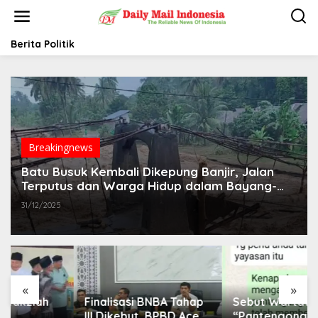
L
e
w
a
Berita Politik
t
i
k
e
k
o
n
t
Breakingnews
e
Batu Busuk Kembali Dikepung Banjir, Jalan
n
Terputus dan Warga Hidup dalam Bayang-
Bayang Ketakutan
31/12/2025
«
»
Finalisasi BNBA Tahap
Sebut Wartawan
III Dikebut, BPBD Aceh
“Pantengong” Saat