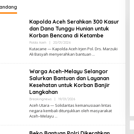
DPR‑Provinsi,
bandang
ur dan PLLDA
a Segera Bertindak
Kapolda Aceh Serahkan 300 Kasur
dan Dana Tunggu Hunian untuk
Korban Bencana di Ketambe
Polda Aceh
|
20/01/2026
O
L
Kutacane — Kapolda Aceh Irjen Pol. Drs. Marzuki
E
Ali Basyah menyerahkan bantuan
H
M
U
L
Warga Aceh–Melayu Selangor
Y
A
Salurkan Bantuan dan Layanan
D
Kesehatan untuk Korban Banjir
I
Langkahan
Breakingnews
|
19/01/2026
O
L
Aceh Utara — Solidaritas kemanusiaan lintas
E
negara kembali ditunjukkan oleh masyarakat
H
Aceh–Melayu
M
U
L
Y
Beko Bantuan Polri Dikerahkan
A