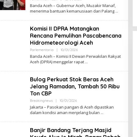
L
Banda Aceh – Gubernur Aceh, Muzakir Manaf,
E
menerima bantuan kemanusiaan dari Palang
H
M
U
L
Komisi II DPRA Matangkan
Y
A
Rencana Pemulihan Pascabencana
D
Hidrometeorologi Aceh
I
Parlementaria
|
10/01/2026
O
L
Banda Aceh – Komisi II Dewan Perwakilan Rakyat
E
Aceh (DPRA) menggelar rapat
H
M
U
L
Bulog Perkuat Stok Beras Aceh
Y
A
Jelang Ramadan, Tambah 50 Ribu
D
Ton CBP
I
Breakingnews
|
10/01/2026
O
L
Jakarta – Pasokan pangan di Aceh dipastikan
E
dalam kondisi aman menjelang bulan
H
M
U
L
Banjir Bandang Terjang Masjid
Y
A