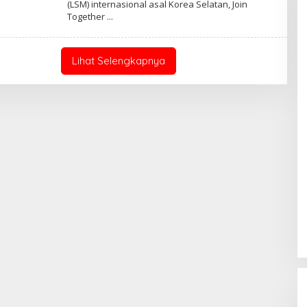
(LSM) internasional asal Korea Selatan, Join
H
Together
M
U
L
Y
A
Lihat Selengkapnya
D
I