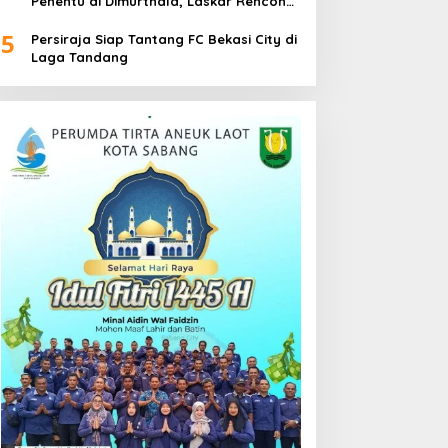
Penentu di Dimurthala, Laskar Rencong
Bidik Tiga Poin
5
Persiraja Siap Tantang FC Bekasi City di
Laga Tandang