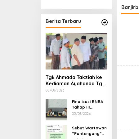
Stimulan Rumah
Etika, 
Banjir
Gubern
Dimint
Berita Terbaru
Tgk Ahmada Takziah ke
Kediaman Ayahanda Tgk
Zumadi di Peudada
05/08/2026
Finalisasi BNBA
Tahap III
Dikebut, BPBD
05/08/2026
Aceh Tamiang
Libatkan Datok
Sebut Wartawan
Penghulu untuk
“Pantengong”
Vervali Stimulan
Saat