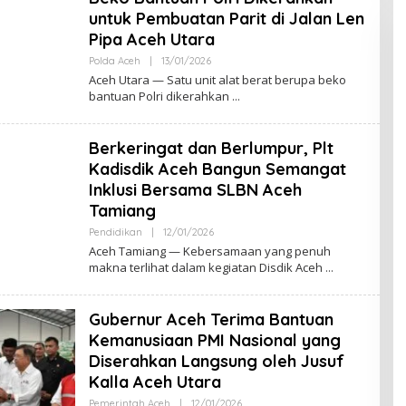
D
untuk Pembuatan Parit di Jalan Len
I
Pipa Aceh Utara
Polda Aceh
|
13/01/2026
O
L
Aceh Utara — Satu unit alat berat berupa beko
E
bantuan Polri dikerahkan
H
M
U
L
Berkeringat dan Berlumpur, Plt
Y
A
Kadisdik Aceh Bangun Semangat
D
Inklusi Bersama SLBN Aceh
I
Tamiang
Pendidikan
|
12/01/2026
O
L
Aceh Tamiang — Kebersamaan yang penuh
E
makna terlihat dalam kegiatan Disdik Aceh
H
M
U
L
Gubernur Aceh Terima Bantuan
Y
A
Kemanusiaan PMI Nasional yang
D
Diserahkan Langsung oleh Jusuf
I
Kalla Aceh Utara
Pemerintah Aceh
|
12/01/2026
O