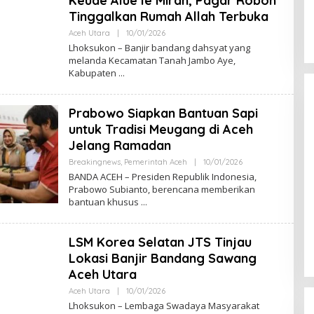
Keude Alue Ie Mirah, Pagar Roboh
D
Tinggalkan Rumah Allah Terbuka
I
Aceh Utara
|
10/01/2026
O
L
Lhoksukon – Banjir bandang dahsyat yang
E
melanda Kecamatan Tanah Jambo Aye,
H
Kabupaten
M
U
L
Y
Prabowo Siapkan Bantuan Sapi
A
D
untuk Tradisi Meugang di Aceh
I
Jelang Ramadan
Breakingnews
,
Pemerintah Aceh
|
10/01/2026
O
L
BANDA ACEH – Presiden Republik Indonesia,
E
Prabowo Subianto, berencana memberikan
H
bantuan khusus
M
U
L
Y
LSM Korea Selatan JTS Tinjau
A
D
Lokasi Banjir Bandang Sawang
I
Aceh Utara
Aceh Utara
|
10/01/2026
O
L
Lhoksukon – Lembaga Swadaya Masyarakat
E