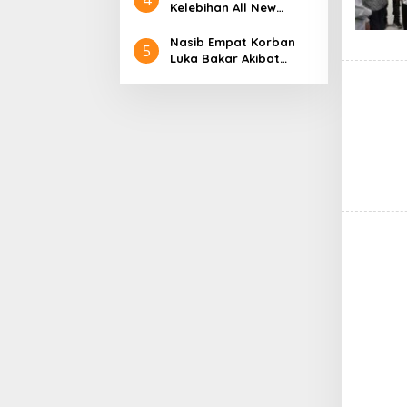
Aceh
Nol Kerajaan Aceh
Kelebihan All New
Darussalam
Terios
Nasib Empat Korban
5
Luka Bakar Akibat
Kebakaran Sumur
Minyak Milik PT.
Pertamina EP Ini kata
PT. Arjuna Petrogas
Indonesia