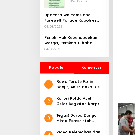
05/08/2026
Rumah
Dikonfirmasi,
Kadisdik Aceh
Upacara Welcome and
Diduga Langgar
Farewell Parade Kapolres
Hukum & Etika,
Tulang Bawang Barat
04/08/2026
DPR‑Provinsi,
Berlangsung Khidmat
Gubernur dan
Penuhi Hak Kependudukan
PLLDA Diminta
Warga, Pemkab Tubaba
Segera
Gelar Sidang Isbat Nikah
Bertindak
04/08/2026
Terpadu dan Teken MOU
Lintas Sektoral
Populer
Komentar
Rawa Terate Rutin
1
Banjir, Anies Bakal Cek
Pabrik Sekitar
Korpri Polda Aceh
2
Gelar Kegiatan Korpri
Peduli Literasi melalui
Donasi Buku/Al-Qur’an
Tegas! Darud Donya
3
ke Lembaga
Minta Pemerintah
Pembinaan Khusus
Pusat Hentikan Proyek
Anak Kelas II Banda
IPAL di Kawasan Titik
Video Kelemahan dan
4