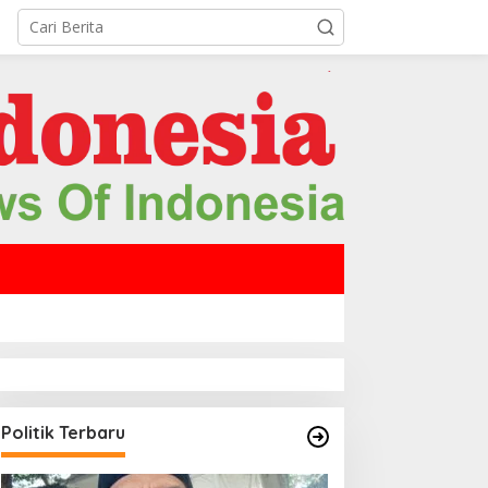
Polda Aceh
Beko Bantuan Polri Dikerahkan
Pembuatan Parit di Jalan Len P
/01/2026
Politik Terbaru