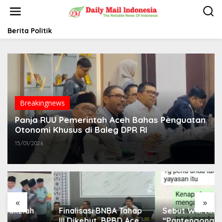
L
e
w
a
Berita Politik
t
i
k
e
k
o
n
t
Breakingnews
e
Panja RUU Pemerintah Aceh Bahas Penguatan
n
Otonomi Khusus di Baleg DPR RI
15/01/2026
«
»
Finalisasi BNBA Tahap
Sebut Wartawan
III Dikebut, BPBD Aceh
“Pantengong” Saat