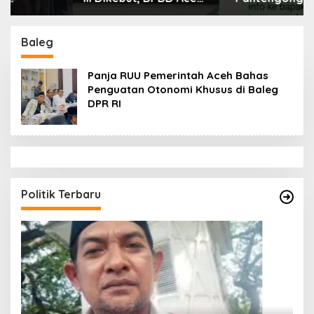
Tamiang Libatkan
Dikonfirmasi, Kadisdik
Datok Penghulu untuk
Aceh Diduga Langgar
Vervali Stimulan
Hukum & Etika,
Baleg
Rumah
DPR‑Provinsi,
Gubernur dan PLLDA
Panja RUU Pemerintah Aceh Bahas
Diminta Segera
Penguatan Otonomi Khusus di Baleg
Bertindak
DPR RI
Politik Terbaru