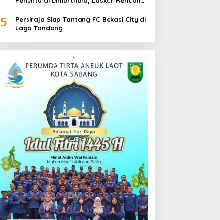
Penentu di Dimurthala, Laskar Rencong
Bidik Tiga Poin
5
Persiraja Siap Tantang FC Bekasi City di
Laga Tandang