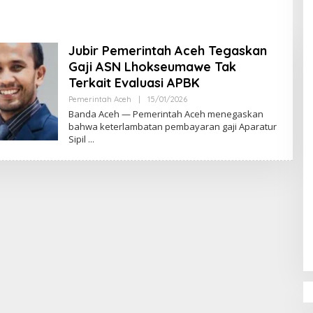
DPR‑Provinsi,
ur dan PLLDA
a Segera Bertindak
Jubir Pemerintah Aceh Tegaskan
Gaji ASN Lhokseumawe Tak
Terkait Evaluasi APBK
Pemerintah Aceh
|
15/01/2026
O
L
Banda Aceh — Pemerintah Aceh menegaskan
E
bahwa keterlambatan pembayaran gaji Aparatur
H
Sipil
M
U
L
Y
A
D
I