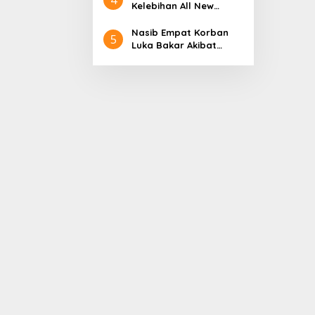
Aceh
Nol Kerajaan Aceh
Kelebihan All New
Darussalam
Terios
Nasib Empat Korban
5
Luka Bakar Akibat
Kebakaran Sumur
Minyak Milik PT.
Pertamina EP Ini kata
PT. Arjuna Petrogas
Indonesia