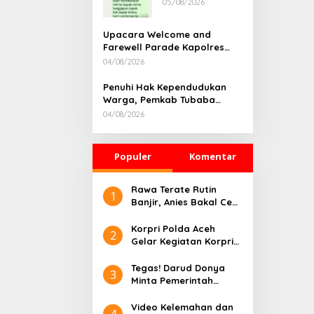
05/08/2026
Rumah
Dikonfirmasi,
Kadisdik Aceh
Upacara Welcome and
Diduga Langgar
Farewell Parade Kapolres
Hukum & Etika,
Tulang Bawang Barat
04/08/2026
DPR‑Provinsi,
Berlangsung Khidmat
Gubernur dan
Penuhi Hak Kependudukan
PLLDA Diminta
Warga, Pemkab Tubaba
Segera
Gelar Sidang Isbat Nikah
Bertindak
04/08/2026
Terpadu dan Teken MOU
Lintas Sektoral
Populer
Komentar
Rawa Terate Rutin
1
Banjir, Anies Bakal Cek
Pabrik Sekitar
Korpri Polda Aceh
2
Gelar Kegiatan Korpri
Peduli Literasi melalui
Donasi Buku/Al-Qur’an
Tegas! Darud Donya
3
ke Lembaga
Minta Pemerintah
Pembinaan Khusus
Pusat Hentikan Proyek
Anak Kelas II Banda
IPAL di Kawasan Titik
Video Kelemahan dan
4