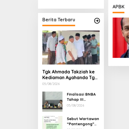
Stimulan Rumah
Etika, 
APBK
Gubern
Dimint
Berita Terbaru
Tgk Ahmada Takziah ke
Kediaman Ayahanda Tgk
Zumadi di Peudada
05/08/2026
Finalisasi BNBA
Tahap III
Dikebut, BPBD
05/08/2026
Aceh Tamiang
Libatkan Datok
Sebut Wartawan
Penghulu untuk
“Pantengong”
Vervali Stimulan
Saat