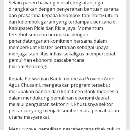
Selain panen bawang merah, kegiatan juga
a
h
dirangkaikan dengan penyerahan bantuan sarana
a
dan prasarana kepada kelompok tani hortikultura
n
dan kelompok garam yang terdampak bencana di
P
Kabupaten Pidie dan Pidie Jaya. Momentum
a
tersebut semakin bermakna dengan
s
c
penandatanganan komitmen bersama dalam
a
memperkuat klaster pertanian sebagai upaya
b
menjaga stabilitas inflasi sekaligus mempercepat
a
pemulihan ekonomi pascabencana
n
j
hidrometeorologi.
i
r
Kepala Perwakilan Bank Indonesia Provinsi Aceh,
P
Agus Chusaini, mengatakan program tersebut
i
merupakan bagian dari komitmen Bank Indonesia
d
i
dalam mendukung pemulihan ekonomi daerah
e
melalui penguatan sektor riil, khususnya sektor
J
pertanian yang menjadi sumber mata pencaharian
a
utama masyarakat.
y
a
Menurutnya, pemulihan pascabencana tidak cukup