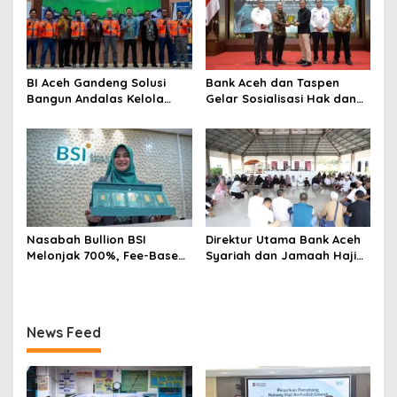
BI Aceh Gandeng Solusi
Bank Aceh dan Taspen
Bangun Andalas Kelola
Gelar Sosialisasi Hak dan
Limbah Uang Rupiah
Kewajiban serta Wirausaha
Ramah Lingkungan
Pintar bagi PNS Menjelang
Pensiun
Nasabah Bullion BSI
Direktur Utama Bank Aceh
Melonjak 700%, Fee-Based
Syariah dan Jamaah Haji
Income Bisnis Emas Naik
Kloter 2 Aceh Ziarahi
712%
Makam Habib Bugak,
Meneladani Semangat
Wakaf yang Mengalir
News Feed
Sepanjang Zaman