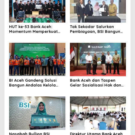
HUT ke-53 Bank Aceh:
Tak Sekadar Salurkan
Momentum Memperkuat
Pembiayaan, BSI Bangun
Amanah, Menumbuhkan
Ekosistem UMKM Nasional
Keberkahan Bagi Aceh
Bersama Danantara
BI Aceh Gandeng Solusi
Bank Aceh dan Taspen
Bangun Andalas Kelola
Gelar Sosialisasi Hak dan
Limbah Uang Rupiah
Kewajiban serta Wirausaha
Ramah Lingkungan
Pintar bagi PNS Menjelang
Pensiun
Nasabah Bullion BSI
Direktur Utama Bank Aceh