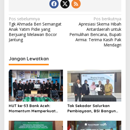
N
Pos sebelumnya
Pos berikutnya
Tgk Ahmada Beri Semangat
Apresiasi Skema Hibah
a
Anak Yatim Pidie yang
Antardaerah untuk
v
Berjuang Melawan Bocor
Pemulihan Bencana, Bupati
Jantung
Armia: Terima Kasih Pak
i
Mendagri
g
Jangan Lewatkan
a
s
i
p
o
s
HUT ke-53 Bank Aceh:
Tak Sekadar Salurkan
Momentum Memperkuat
Pembiayaan, BSI Bangun
Amanah, Menumbuhkan
Ekosistem UMKM Nasional
Keberkahan Bagi Aceh
Bersama Danantara