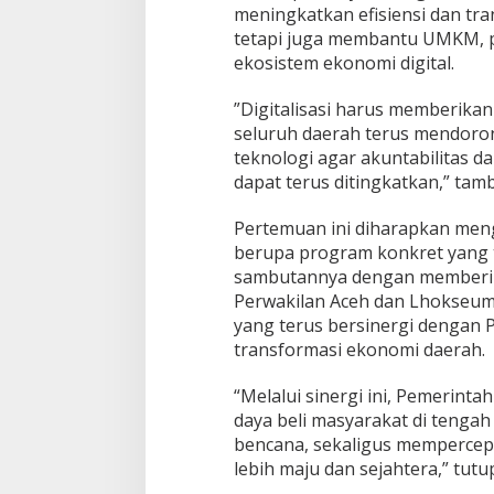
meningkatkan efisiensi dan tra
s
tetapi juga membantu UMKM, p
i
E
ekosistem ekonomi digital.
k
o
​”Digitalisasi harus memberika
n
seluruh daerah terus mendoron
o
teknologi agar akuntabilitas d
m
i
dapat terus ditingkatkan,” tam
​Pertemuan ini diharapkan men
berupa program konkret yang 
sambutannya dengan memberik
Perwakilan Aceh dan Lhokseum
yang terus bersinergi dengan
transformasi ekonomi daerah.
“​Melalui sinergi ini, Pemerin
daya beli masyarakat di tenga
bencana, sekaligus mempercep
lebih maju dan sejahtera,” tutup