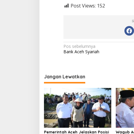
Post Views:
152
I
N
Pos sebelumnya
Bank Aceh Syariah
a
v
i
Jangan Lewatkan
g
a
s
i
p
o
s
Pemerintah Aceh Jelaskan Posisi
‎Wagub A