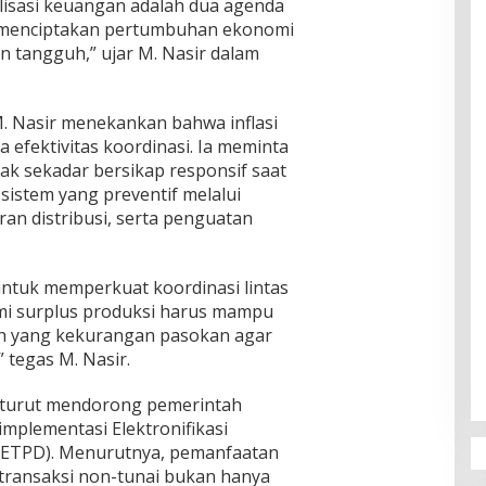
talisasi keuangan adalah dua agenda
k menciptakan pertumbuhan ekonomi
an tangguh,” ujar M. Nasir dalam
M. Nasir menekankan bahwa inflasi
efektivitas koordinasi. Ia meminta
ak sekadar bersikap responsif saat
sistem yang preventif melalui
an distribusi, serta penguatan
untuk memperkuat koordinasi lintas
mi surplus produksi harus mampu
h yang kekurangan pasokan agar
” tegas M. Nasir.
ceh turut mendorong pemerintah
plementasi Elektronifikasi
(ETPD). Menurutnya, pemanfaatan
 transaksi non-tunai bukan hanya