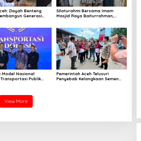
ceh: Dayah Benteng
‎Silaturahmi Bersama Imam
embangun Generasi
Masjid Raya Baiturrahman,
dan Berakhlak
Wagub Aceh Perkuat Sinergi
dengan Ulama
e Model Nasional
Pemerintah Aceh Telusuri
Transportasi Publik
Penyebab Kelangkaan Semen
Mualem Raih Transportasi
dan BBM
a Award 2026
View More