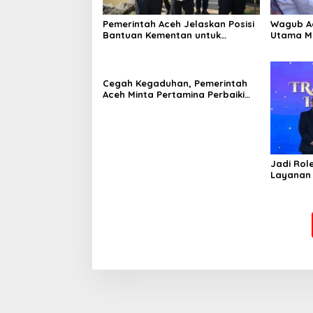
Pemerintah Aceh Jelaskan Posisi
‎Wagub A
Bantuan Kementan untuk
Utama M
Pemulihan Sawah dan Kebun
Beriman 
Cegah Kegaduhan, Pemerintah
Aceh Minta Pertamina Perbaiki
Pelayanan SPBU
Jadi Rol
Layanan 
Gratis, 
Indonesi