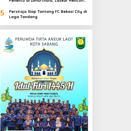
Penentu di Dimurthala, Laskar Rencong
Bidik Tiga Poin
5
Persiraja Siap Tantang FC Bekasi City di
Laga Tandang