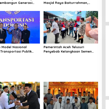
embangun Generasi
Masjid Raya Baiturrahman,
dan Berakhlak
Wagub Aceh Perkuat Sinergi
dengan Ulama
e Model Nasional
Pemerintah Aceh Telusuri
Transportasi Publik
Penyebab Kelangkaan Semen
Mualem Raih Transportasi
dan BBM
a Award 2026