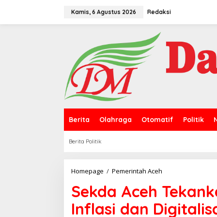
L
e
Kamis, 6 Agustus 2026
Redaksi
w
a
t
i
k
e
k
o
n
t
e
n
Berita
Olahraga
Otomatif
Politik
Berita Politik
Homepage
/
Pemerintah Aceh
S
e
Sekda Aceh Tekanka
k
d
Inflasi dan Digitali
a
A