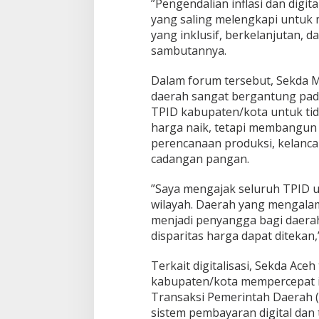
​”Pengendalian inflasi dan digi
a
yang saling melengkapi untu
l
yang inklusif, berkelanjutan, d
i
sambutannya.
a
n
I
​Dalam forum tersebut, Sekda 
n
daerah sangat bergantung pada 
f
TPID kabupaten/kota untuk tid
l
harga naik, tetapi membangun 
a
s
perencanaan produksi, kelancar
i
cadangan pangan.
d
a
​”Saya mengajak seluruh TPID 
n
wilayah. Daerah yang mengala
D
i
menjadi penyangga bagi daera
g
disparitas harga dapat ditekan,
i
t
​Terkait digitalisasi, Sekda A
a
kabupaten/kota mempercepat im
l
i
Transaksi Pemerintah Daerah 
s
sistem pembayaran digital dan
a