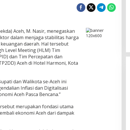
Satgas PPA: Komisioner Baitul Mal
Aceh Tidak Terlibat Pemotongan
Sekda) Aceh, M. Nasir, menegaskan
Bantuan, Setop Sebar Hoaks
Di Politik
|
05/08/2026
ektor dalam menjaga stabilitas harga
i keuangan daerah. Hal tersebut
h Level Meeting (HLM) Tim
TPID) dan Tim Percepatan dan
(TP2DD) Aceh di Hotel Harmoni, Kota
Bupati dan Walikota se-Aceh ini
dalian Inflasi dan Digitalisasi
nomi Aceh Pasca Bencana.”
ersebut merupakan fondasi utama
embali ekonomi Aceh dari dampak