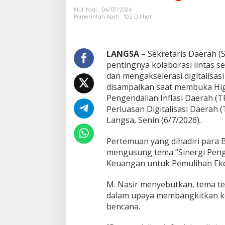
c
Mul Yadi
06/07/2026
e
Pemerintah Aceh
152 Dilihat
h
T
e
k
LANGSA
– Sekretaris Daerah (
a
pentingnya kolaborasi lintas s
n
dan mengakselerasi digitalisas
k
disampaikan saat membuka Hig
a
Pengendalian Inflasi Daerah (
n
S
Perluasan Digitalisasi Daerah 
i
Langsa, Senin (6/7/2026).
n
e
​Pertemuan yang dihadiri para 
r
mengusung tema “Sinergi Pengen
g
i
Keuangan untuk Pemulihan Eko
P
e
M. Nasir menyebutkan, tema t
n
dalam upaya membangkitkan k
g
bencana.
e
n
d