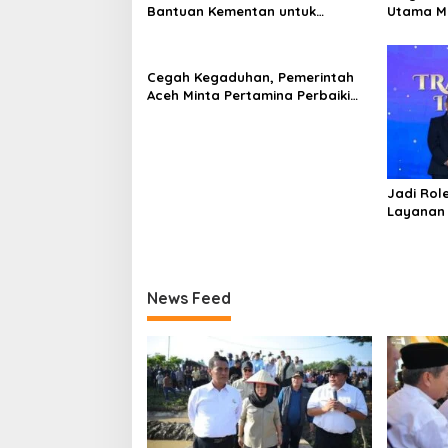
Bantuan Kementan untuk
Utama M
Pemulihan Sawah dan Kebun
Beriman 
Cegah Kegaduhan, Pemerintah
Aceh Minta Pertamina Perbaiki
Pelayanan SPBU
Jadi Rol
Layanan 
Gratis, 
Indonesi
News Feed