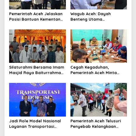
o
s
Pemerintah Aceh Jelaskan
‎Wagub Aceh: Dayah
Posisi Bantuan Kementan
Benteng Utama
untuk Pemulihan Sawah
Membangun Generasi
dan Kebun
Beriman dan Berakhlak
‎Silaturahmi Bersama Imam
Cegah Kegaduhan,
Masjid Raya Baiturrahman,
Pemerintah Aceh Minta
Wagub Aceh Perkuat
Pertamina Perbaiki
Sinergi dengan Ulama
Pelayanan SPBU
Jadi Role Model Nasional
Pemerintah Aceh Telusuri
Layanan Transportasi
Penyebab Kelangkaan
Publik Gratis, Mualem Raih
Semen dan BBM