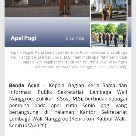
n
f
o
r
m
a
s
i
P
u
Kepala Bagian Kerja Sama dan Informasi Publik Sekretariat Lembaga
b
Wali Nanggroe, Zulfikar, S.Sos., M.Si, memimpin apel rutin Senin pagi
yang diikuti pejabat struktural dan seluruh ASN di lingkungan
l
Sekretariat Lembaga Wali Nanggroe, Senin (6/7/2026).
i
k
P
i
Banda Aceh –
Kepala Bagian Kerja Sama dan
m
Informasi Publik Sekretariat Lembaga Wali
p
Nanggroe, Zulfikar, S.Sos.,
M.Si
, bertindak sebagai
i
pembina pada apel rutin Senin pagi yang
n
berlangsung di halaman Kantor Sekretariat
A
p
Lembaga Wali Nanggroe (Keurukon Katibul Wali),
e
Senin (6/7/2026).
l
P