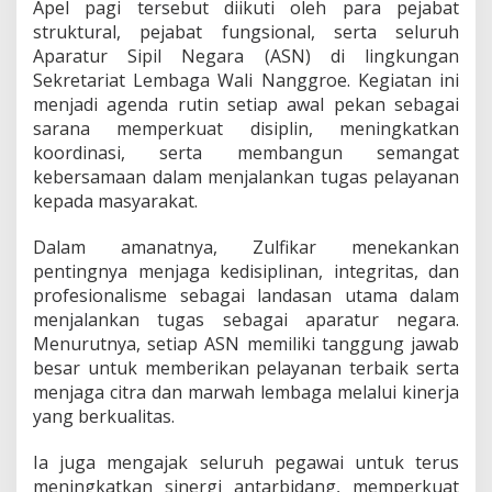
Apel pagi tersebut diikuti oleh para pejabat
a
struktural, pejabat fungsional, serta seluruh
g
i
Aparatur Sipil Negara (ASN) di lingkungan
S
Sekretariat Lembaga Wali Nanggroe. Kegiatan ini
e
menjadi agenda rutin setiap awal pekan sebagai
k
sarana memperkuat disiplin, meningkatkan
r
e
koordinasi, serta membangun semangat
t
kebersamaan dalam menjalankan tugas pelayanan
a
kepada masyarakat.
r
i
Dalam amanatnya, Zulfikar menekankan
a
t
pentingnya menjaga kedisiplinan, integritas, dan
L
profesionalisme sebagai landasan utama dalam
e
menjalankan tugas sebagai aparatur negara.
m
Menurutnya, setiap ASN memiliki tanggung jawab
b
besar untuk memberikan pelayanan terbaik serta
a
g
menjaga citra dan marwah lembaga melalui kinerja
a
yang berkualitas.
W
a
Ia juga mengajak seluruh pegawai untuk terus
l
meningkatkan sinergi antarbidang, memperkuat
i