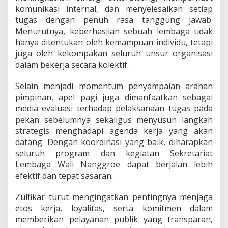
N
komunikasi internal, dan menyelesaikan setiap
a
tugas dengan penuh rasa tanggung jawab.
n
Menurutnya, keberhasilan sebuah lembaga tidak
g
hanya ditentukan oleh kemampuan individu, tetapi
g
r
juga oleh kekompakan seluruh unsur organisasi
o
dalam bekerja secara kolektif.
e
Selain menjadi momentum penyampaian arahan
pimpinan, apel pagi juga dimanfaatkan sebagai
media evaluasi terhadap pelaksanaan tugas pada
pekan sebelumnya sekaligus menyusun langkah
strategis menghadapi agenda kerja yang akan
datang. Dengan koordinasi yang baik, diharapkan
seluruh program dan kegiatan Sekretariat
Lembaga Wali Nanggroe dapat berjalan lebih
efektif dan tepat sasaran.
Zulfikar turut mengingatkan pentingnya menjaga
etos kerja, loyalitas, serta komitmen dalam
memberikan pelayanan publik yang transparan,