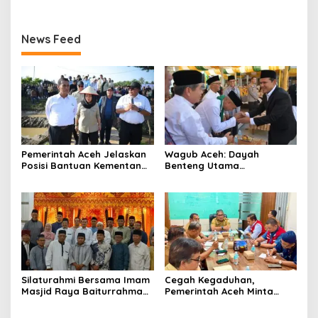
Transportasi Indonesia
Award 2026
News Feed
Pemerintah Aceh Jelaskan
‎Wagub Aceh: Dayah
Posisi Bantuan Kementan
Benteng Utama
untuk Pemulihan Sawah
Membangun Generasi
dan Kebun
Beriman dan Berakhlak
‎Silaturahmi Bersama Imam
Cegah Kegaduhan,
Masjid Raya Baiturrahman,
Pemerintah Aceh Minta
Wagub Aceh Perkuat
Pertamina Perbaiki
Sinergi dengan Ulama
Pelayanan SPBU