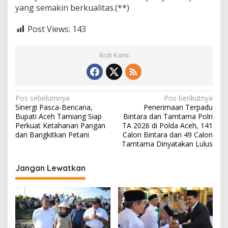
yang semakin berkualitas.(**)
Post Views:
143
Ikuti Kami
N
Pos sebelumnya
Pos berikutnya
Sinergi Pasca-Bencana,
Penerimaan Terpadu
a
Bupati Aceh Tamiang Siap
Bintara dan Tamtama Polri
v
Perkuat Ketahanan Pangan
TA 2026 di Polda Aceh, 141
dan Bangkitkan Petani
Calon Bintara dan 49 Calon
i
Tamtama Dinyatakan Lulus
g
Jangan Lewatkan
a
s
i
p