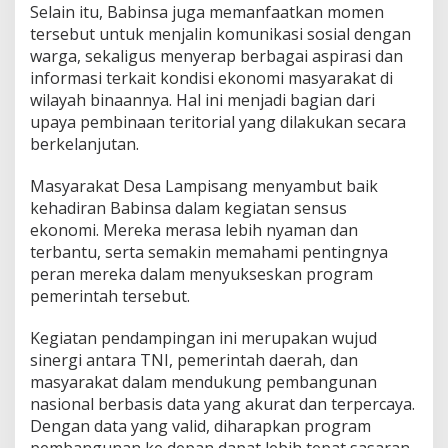
Selain itu, Babinsa juga memanfaatkan momen
a
n
tersebut untuk menjalin komunikasi sosial dengan
K
warga, sekaligus menyerap berbagai aspirasi dan
e
informasi terkait kondisi ekonomi masyarakat di
s
wilayah binaannya. Hal ini menjadi bagian dari
e
upaya pembinaan teritorial yang dilakukan secara
j
a
berkelanjutan.
h
t
Masyarakat Desa Lampisang menyambut baik
e
kehadiran Babinsa dalam kegiatan sensus
r
ekonomi. Mereka merasa lebih nyaman dan
a
a
terbantu, serta semakin memahami pentingnya
n
peran mereka dalam menyukseskan program
M
pemerintah tersebut.
a
s
Kegiatan pendampingan ini merupakan wujud
y
a
sinergi antara TNI, pemerintah daerah, dan
r
masyarakat dalam mendukung pembangunan
a
nasional berbasis data yang akurat dan terpercaya.
k
Dengan data yang valid, diharapkan program
a
t
pembangunan ke depan dapat lebih tepat sasaran