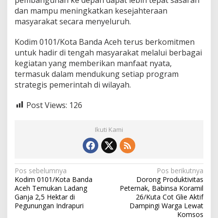
dan mampu meningkatkan kesejahteraan
masyarakat secara menyeluruh.
Kodim 0101/Kota Banda Aceh terus berkomitmen
untuk hadir di tengah masyarakat melalui berbagai
kegiatan yang memberikan manfaat nyata,
termasuk dalam mendukung setiap program
strategis pemerintah di wilayah.
Post Views:
126
Ikuti Kami
N
Pos sebelumnya
Pos berikutnya
Kodim 0101/Kota Banda
Dorong Produktivitas
a
Aceh Temukan Ladang
Peternak, Babinsa Koramil
v
Ganja 2,5 Hektar di
26/Kuta Cot Glie Aktif
Pegunungan Indrapuri
Dampingi Warga Lewat
i
Komsos