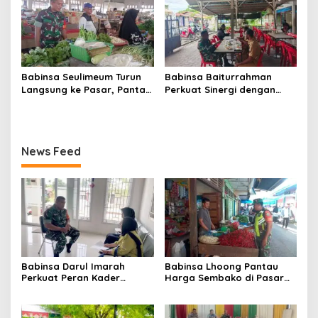
Satuan
Jadi Kunci Sukses
Babinsa Seulimeum Turun
Babinsa Baiturrahman
Langsung ke Pasar, Pantau
Perkuat Sinergi dengan
Harga Sembako dan
Dinas Kesehatan, Dorong
Pastikan Stabilitas Pangan
Pencegahan Penyakit dan
Peningkatan Kualitas SDM
News Feed
Babinsa Darul Imarah
Babinsa Lhoong Pantau
Perkuat Peran Kader
Harga Sembako di Pasar
Posyandu dalam
Tradisional Lamjuhang, Ini
Mendukung Program Gizi
Perkembangannya
Anak