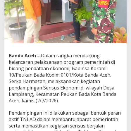
a
k
u
k
a
n
P
e
n
d
Banda Aceh –
Dalam rangka mendukung
a
m
kelancaran pelaksanaan program pemerintah di
p
bidang pendataan ekonomi, Babinsa Koramil
i
10/Peukan Bada Kodim 0101/Kota Banda Aceh,
n
Serka Harmazan, melaksanakan kegiatan
g
a
pendampingan Sensus Ekonomi di wilayah Desa
n
Lampisang, Kecamatan Peukan Bada Kota Banda
S
Aceh, kamis (2/7/2026).
e
n
Pendampingan ini dilakukan sebagai bentuk peran
s
u
aktif TNI AD dalam membantu aparat pemerintah
s
serta memastikan kegiatan sensus berjalan
E