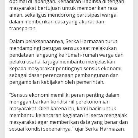
optimal di lapangan. Kehadiran Babinsa di tengah
k
masyarakat bertujuan untuk memberikan rasa
o
aman, sekaligus mendorong partisipasi warga
n
o
dalam memberikan data yang akurat dan
m
transparan.
i
,
Dalam pelaksanaannya, Serka Harmazan turut
D
mendampingi petugas sensus saat melakukan
u
k
pendataan langsung ke rumah-rumah warga dan
u
pelaku usaha. Ia juga membantu menjelaskan
n
kepada masyarakat pentingnya sensus ekonomi
g
sebagai dasar perencanaan pembangunan dan
A
k
pengambilan kebijakan oleh pemerintah.
u
r
“Sensus ekonomi memiliki peran penting dalam
a
menggambarkan kondisi riil perekonomian
s
masyarakat. Oleh karena itu, kami hadir untuk
i
D
membantu kelancaran kegiatan ini serta mengajak
a
masyarakat agar memberikan data yang benar dan
t
sesuai kondisi sebenarnya,” ujar Serka Harmazan.
a
d