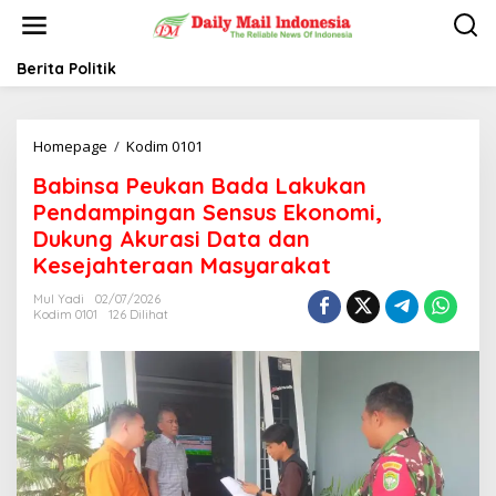
L
e
w
a
Berita Politik
t
i
k
Homepage
/
Kodim 0101
B
e
a
k
Babinsa Peukan Bada Lakukan
b
o
i
n
Pendampingan Sensus Ekonomi,
n
t
Dukung Akurasi Data dan
s
e
Kesejahteraan Masyarakat
a
n
P
Mul Yadi
02/07/2026
e
Kodim 0101
126 Dilihat
u
k
a
n
B
a
d
a
L