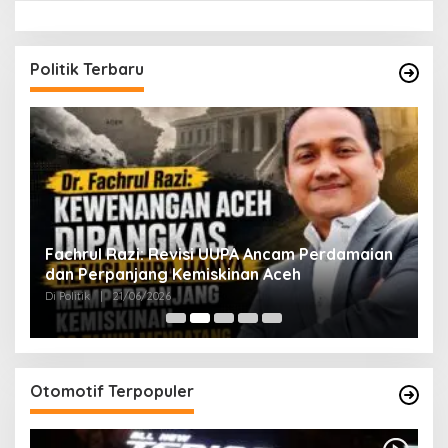
Politik Terbaru
ak
Fachrul Razi: Revisi UUPA Ancam Perdamaian
D
dan Perpanjang Kemiskinan Aceh
M
Di Politik
|
21/06/2026
Di 
Otomotif Terpopuler