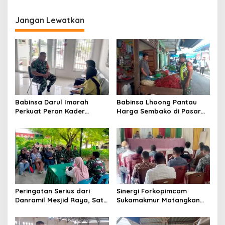
g
Jangan Lewatkan
a
s
i
p
o
s
Babinsa Darul Imarah
Babinsa Lhoong Pantau
Perkuat Peran Kader
Harga Sembako di Pasar
Posyandu dalam
Tradisional Lamjuhang, Ini
Mendukung Program Gizi
Perkembangannya
Anak
Peringatan Serius dari
Sinergi Forkopimcam
Danramil Mesjid Raya, Satu
Sukamakmur Matangkan
Kesalahan Bisa Rugikan
Persiapan HUT RI ke-81,
Diri, Keluarga, hingga
Semangat Kebersamaan