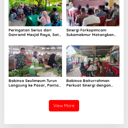
Peringatan Serius dari
Sinergi Forkopimcam
Danramil Mesjid Raya, Satu
Sukamakmur Matangkan
Kesalahan Bisa Rugikan
Persiapan HUT RI ke-81,
Diri, Keluarga, hingga
Semangat Kebersamaan
Satuan
Jadi Kunci Sukses
Babinsa Seulimeum Turun
Babinsa Baiturrahman
Langsung ke Pasar, Pantau
Perkuat Sinergi dengan
Harga Sembako dan
Dinas Kesehatan, Dorong
Pastikan Stabilitas Pangan
Pencegahan Penyakit dan
Peningkatan Kualitas SDM
View More