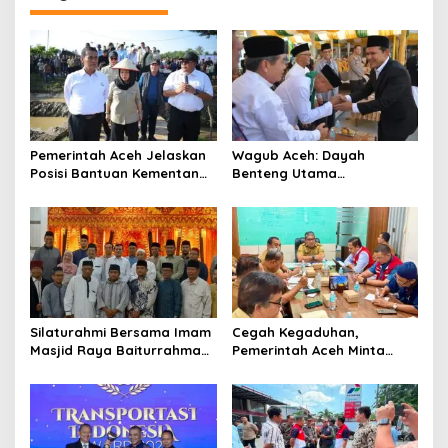
g
a
s
i
p
o
Pemerintah Aceh Jelaskan
‎Wagub Aceh: Dayah
s
Posisi Bantuan Kementan
Benteng Utama
untuk Pemulihan Sawah
Membangun Generasi
dan Kebun
Beriman dan Berakhlak
‎Silaturahmi Bersama Imam
Cegah Kegaduhan,
Masjid Raya Baiturrahman,
Pemerintah Aceh Minta
Wagub Aceh Perkuat
Pertamina Perbaiki
Sinergi dengan Ulama
Pelayanan SPBU