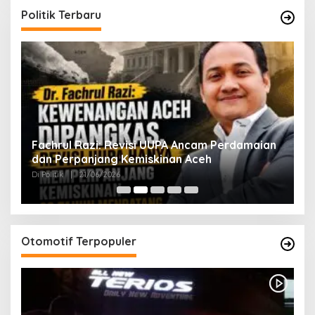
Politik Terbaru
ak
Fachrul Razi: Revisi UUPA Ancam Perdamaian
D
dan Perpanjang Kemiskinan Aceh
M
Di Politik
|
21/06/2026
Di 
Otomotif Terpopuler