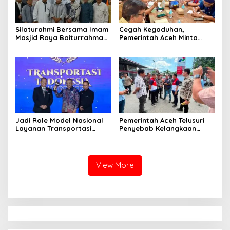
‎Silaturahmi Bersama Imam
Cegah Kegaduhan,
Masjid Raya Baiturrahman,
Pemerintah Aceh Minta
Wagub Aceh Perkuat
Pertamina Perbaiki
Sinergi dengan Ulama
Pelayanan SPBU
Jadi Role Model Nasional
Pemerintah Aceh Telusuri
Layanan Transportasi
Penyebab Kelangkaan
Publik Gratis, Mualem Raih
Semen dan BBM
Transportasi Indonesia
Award 2026
View More