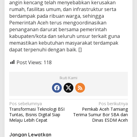
angin kencang telah menyebabkan kerusakan
rumah, fasilitas umum, dan infrastruktur serta
berdampak pada ribuan warga, sehingga
Pemerintah Aceh terus mengoordinasikan
penanganan darurat bersama pemerintah
kabupaten/kota dan seluruh unsur terkait guna
memastikan kebutuhan masyarakat terdampak
dapat terpenuhi dengan baik. []
Post Views:
118
Ikuti Kami
N
Pos sebelumnya
Pos berikutnya
Transformasi Teknologi BSI
Pemkab Aceh Tamiang
a
Tuntas, Bisnis Digital Siap
Terima Sumur Bor SBA dan
v
Melaju Lebih Cepat
Dinas ESDM Aceh
i
Jangan Lewatkan