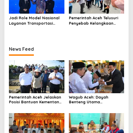
Jadi Role Model Nasional
Pemerintah Aceh Telusuri
Layanan Transportasi
Penyebab Kelangkaan
Publik Gratis, Mualem Raih
Semen dan BBM
Transportasi Indonesia
Award 2026
News Feed
Pemerintah Aceh Jelaskan
‎Wagub Aceh: Dayah
Posisi Bantuan Kementan
Benteng Utama
untuk Pemulihan Sawah
Membangun Generasi
dan Kebun
Beriman dan Berakhlak