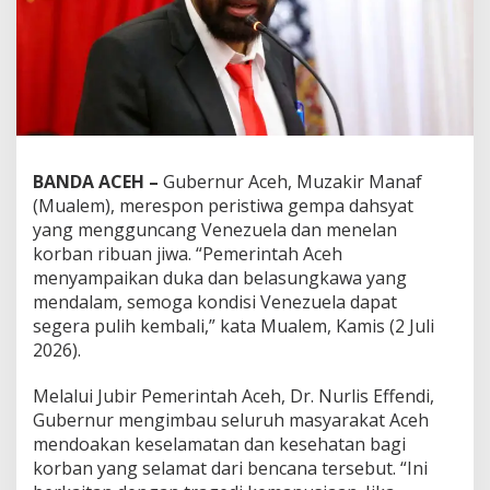
l
a
,
G
u
b
e
r
n
BANDA ACEH –
Gubernur Aceh, Muzakir Manaf
u
(Mualem), merespon peristiwa gempa dahsyat
r
M
yang mengguncang Venezuela dan menelan
u
korban ribuan jiwa. “Pemerintah Aceh
a
menyampaikan duka dan belasungkawa yang
l
mendalam, semoga kondisi Venezuela dapat
e
segera pulih kembali,” kata Mualem, Kamis (2 Juli
m
S
2026).
a
m
Melalui Jubir Pemerintah Aceh, Dr. Nurlis Effendi,
p
Gubernur mengimbau seluruh masyarakat Aceh
a
mendoakan keselamatan dan kesehatan bagi
i
k
korban yang selamat dari bencana tersebut. “Ini
a