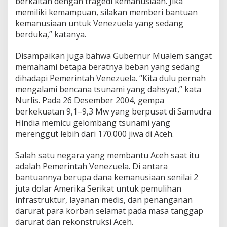
berkaitan dengan tragedi kemanusiaan. Jika
n
memiliki kemampuan, silakan memberi bantuan
B
kemanusiaan untuk Venezuela yang sedang
e
l
berduka,” katanya.
a
s
Disampaikan juga bahwa Gubernur Mualem sangat
u
memahami betapa beratnya beban yang sedang
n
dihadapi Pemerintah Venezuela. “Kita dulu pernah
g
k
mengalami bencana tsunami yang dahsyat,” kata
a
Nurlis. Pada 26 Desember 2004, gempa
w
berkekuatan 9,1–9,3 Mw yang berpusat di Samudra
a
Hindia memicu gelombang tsunami yang
M
merenggut lebih dari 170.000 jiwa di Aceh.
e
n
d
Salah satu negara yang membantu Aceh saat itu
a
adalah Pemerintah Venezuela. Di antara
l
bantuannya berupa dana kemanusiaan senilai 2
a
juta dolar Amerika Serikat untuk pemulihan
m
infrastruktur, layanan medis, dan penanganan
darurat para korban selamat pada masa tanggap
darurat dan rekonstruksi Aceh.