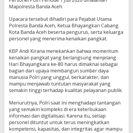
Personel Polri Periode 1 Juli 2026 dihalaman
n
Mapolresta Banda Aceh.
g
k
Upacara tersebut dihadiri para Pejabat Utama
a
t
Polresta Banda Aceh, Ketua Bhayangkari Cabang
,
Kota Banda Aceh beserta pengurus, serta keluarga
I
personel yang menerima kenaikan pangkat.
n
i
KBP Andi Kirana menekankan bahwa momentum
P
e
kenaikan pangkat yang berlangsung menjelang
n
Hari Bhayangkara ke-80 harus dimaknai sebagai
e
bagian dari upaya membangun sumber daya
k
manusia Polri yang unggul, berkarakter, dan
a
n
mampu menjawab tuntutan masyarakat yang
a
semakin tinggi terhadap kualitas pelayanan publik.
n
d
Menurutnya, Polri saat ini menghadapi tantangan
a
yang semakin kompleks di era keterbukaan
n
H
informasi dan digitalisasi. Karena itu, setiap
a
personel dituntut untuk terus meningkatkan
r
kompetensi, kapasitas, dan integritas agar mampu
a