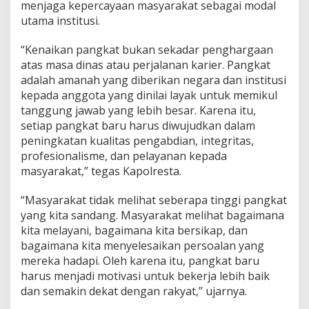
menjaga kepercayaan masyarakat sebagai modal
p
utama institusi.
a
n
K
“Kenaikan pangkat bukan sekadar penghargaan
a
atas masa dinas atau perjalanan karier. Pangkat
p
adalah amanah yang diberikan negara dan institusi
o
kepada anggota yang dinilai layak untuk memikul
l
r
tanggung jawab yang lebih besar. Karena itu,
e
setiap pangkat baru harus diwujudkan dalam
s
peningkatan kualitas pengabdian, integritas,
t
profesionalisme, dan pelayanan kepada
a
masyarakat,” tegas Kapolresta.
“Masyarakat tidak melihat seberapa tinggi pangkat
yang kita sandang. Masyarakat melihat bagaimana
kita melayani, bagaimana kita bersikap, dan
bagaimana kita menyelesaikan persoalan yang
mereka hadapi. Oleh karena itu, pangkat baru
harus menjadi motivasi untuk bekerja lebih baik
dan semakin dekat dengan rakyat,” ujarnya.