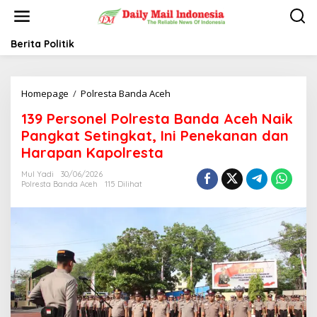
L
e
w
a
Berita Politik
t
i
k
Homepage
/
Polresta Banda Aceh
1
e
3
k
139 Personel Polresta Banda Aceh Naik
9
o
P
n
Pangkat Setingkat, Ini Penekanan dan
e
t
Harapan Kapolresta
r
e
s
n
Mul Yadi
30/06/2026
o
Polresta Banda Aceh
115 Dilihat
n
e
l
P
o
l
r
e
s
t