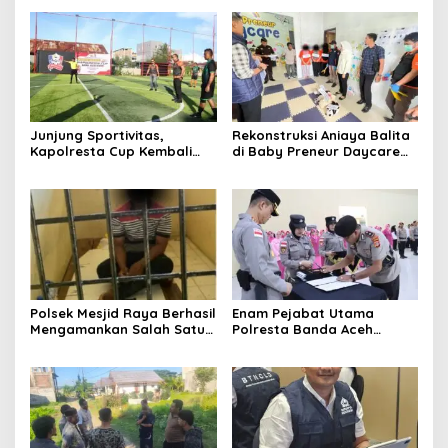
Junjung Sportivitas,
Rekonstruksi Aniaya Balita
Kapolresta Cup Kembali
di Baby Preneur Daycare
Bergulir
Lamgugob, Tersangka
Peragakan 62 Adegan
Polsek Mesjid Raya Berhasil
Enam Pejabat Utama
Mengamankan Salah Satu
Polresta Banda Aceh
Terduga Pelaku Pemerasan
Diserahterimakan
di Bukit Lamreh