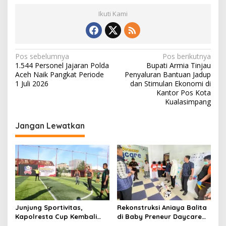
Ikuti Kami
N
Pos sebelumnya
Pos berikutnya
1.544 Personel Jajaran Polda
Bupati Armia Tinjau
a
Aceh Naik Pangkat Periode
Penyaluran Bantuan Jadup
v
1 Juli 2026
dan Stimulan Ekonomi di
Kantor Pos Kota
i
Kualasimpang
g
Jangan Lewatkan
a
s
i
p
o
s
Junjung Sportivitas,
Rekonstruksi Aniaya Balita
Kapolresta Cup Kembali
di Baby Preneur Daycare
Bergulir
Lamgugob, Tersangka