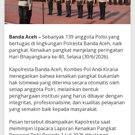
a
B
a
n
d
a
A
Banda Aceh –
Sebanyak 139 anggota Polisi yang
c
bertugas di lingkungan Polresta Banda Aceh, naik
e
pangkat. Kenaikan pangkat menjelang peringatan
h
Hari Bhayangkara ke-80, Selasa (30/6/2026).
N
a
i
Kapolresta Banda Aceh, Kombes Pol Andi Kirana
k
menegaskan bahwa kenaikan pangkat bukanlah
P
hak istimewa yang diterima secara otomatis oleh
a
setiap anggota Polri, melainkan bentuk
n
g
penghargaan institusi yang harus dibayar dengan
k
integritas, profesionalisme, dan kualitas pelayanan
a
yang semakin baik kepada masyarakat.
t
S
Pesan tersebut disampaikan Kapolresta saat
e
t
memimpin Upacara Laporan Kenaikan Pangkat
i