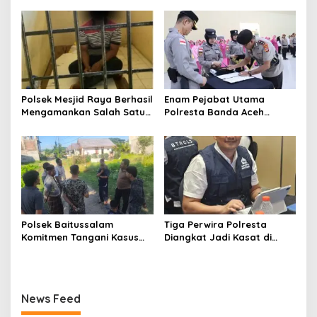
Peragakan 62 Adegan
Polsek Mesjid Raya Berhasil
Enam Pejabat Utama
Mengamankan Salah Satu
Polresta Banda Aceh
Terduga Pelaku Pemerasan
Diserahterimakan
di Bukit Lamreh
Polsek Baitussalam
Tiga Perwira Polresta
Komitmen Tangani Kasus
Diangkat Jadi Kasat di
Pencurian dan
Polres Jajaran Polda Aceh
Pengancaman
News Feed