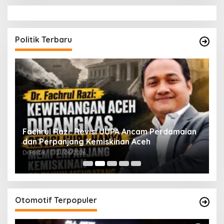
Politik Terbaru
ak
Fachrul Razi: Revisi UUPA Ancam Perdamaian
D
dan Perpanjang Kemiskinan Aceh
M
Di Politik
|
21/06/2026
Di 
Otomotif Terpopuler