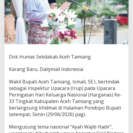
e
-
3
3
,
W
a
b
u
p
I
Dok Humas Sekdakab Aceh Tamiang
s
m
Karang Baru, Dailymail Indonesia
a
i
Wakil Bupati Aceh Tamiang, Ismail, SE.I, bertindak
l
sebagai Inspektur Upacara (Irup) pada Upacara
T
e
Peringatan Hari Keluarga Nasional (Harganas) Ke-
k
33 Tingkat Kabupaten Aceh Tamiang yang
a
berlangsung khidmat di Halaman Pondopo Bupati
n
setempat, Senin (29/06/2026) pagi.
k
a
n
Mengusung tema nasional “Ayah Wajib Hadir”,
P