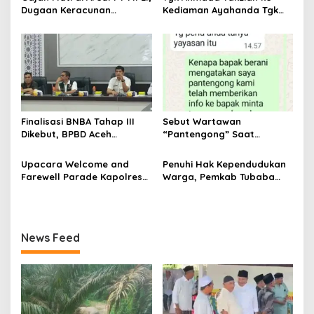
Dugaan Keracunan
Kediaman Ayahanda Tgk
Mencuat, BKSDA Diminta
Zumadi di Peudada
Ungkap Penyebabnya
Finalisasi BNBA Tahap III
Sebut Wartawan
Dikebut, BPBD Aceh
“Pantengong” Saat
Tamiang Libatkan Datok
Dikonfirmasi, Kadisdik Aceh
Penghulu untuk Vervali
Diduga Langgar Hukum &
Upacara Welcome and
Penuhi Hak Kependudukan
Stimulan Rumah
Etika, DPR‑Provinsi,
Farewell Parade Kapolres
Warga, Pemkab Tubaba
Gubernur dan PLLDA
Tulang Bawang Barat
Gelar Sidang Isbat Nikah
Diminta Segera Bertindak
Berlangsung Khidmat
Terpadu dan Teken MOU
Lintas Sektoral
News Feed