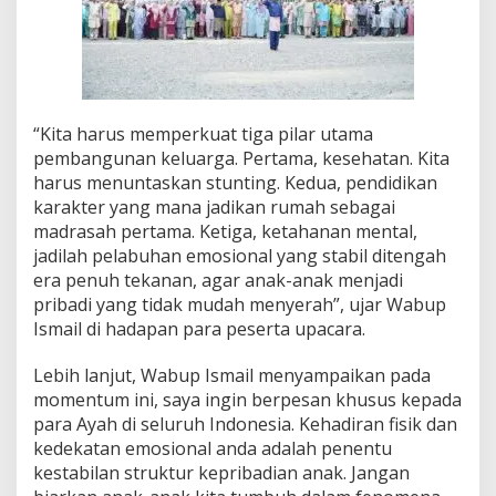
t
u
k
P
e
m
“Kita harus memperkuat tiga pilar utama
b
a
pembangunan keluarga. Pertama, kesehatan. Kita
n
harus menuntaskan stunting. Kedua, pendidikan
g
karakter yang mana jadikan rumah sebagai
u
madrasah pertama. Ketiga, ketahanan mental,
n
a
jadilah pelabuhan emosional yang stabil ditengah
n
era penuh tekanan, agar anak-anak menjadi
K
pribadi yang tidak mudah menyerah”, ujar Wabup
e
Ismail di hadapan para peserta upacara.
l
u
a
Lebih lanjut, Wabup Ismail menyampaikan pada
r
momentum ini, saya ingin berpesan khusus kepada
g
para Ayah di seluruh Indonesia. Kehadiran fisik dan
a
kedekatan emosional anda adalah penentu
kestabilan struktur kepribadian anak. Jangan