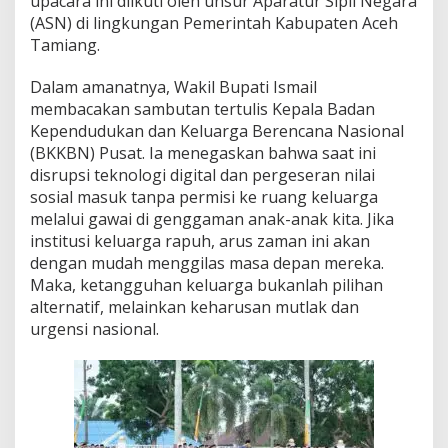
upacara ini diikuti oleh unsur Aparatur Sipil Negara
e
(ASN) di lingkungan Pemerintah Kabupaten Aceh
n
Tamiang.
t
i
n
Dalam amanatnya, Wakil Bupati Ismail
g
membacakan sambutan tertulis Kepala Badan
n
Kependudukan dan Keluarga Berencana Nasional
y
(BKKBN) Pusat. Ia menegaskan bahwa saat ini
a
P
disrupsi teknologi digital dan pergeseran nilai
e
sosial masuk tanpa permisi ke ruang keluarga
r
melalui gawai di genggaman anak-anak kita. Jika
a
institusi keluarga rapuh, arus zaman ini akan
n
dengan mudah menggilas masa depan mereka.
A
k
Maka, ketangguhan keluarga bukanlah pilihan
t
alternatif, melainkan keharusan mutlak dan
i
urgensi nasional.
f
A
y
a
h
u
n