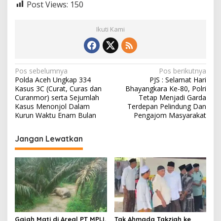
Post Views:
150
Ikuti Kami
N
Pos sebelumnya
Pos berikutnya
Polda Aceh Ungkap 334
PJS : Selamat Hari
a
Kasus 3C (Curat, Curas dan
Bhayangkara Ke-80, Polri
v
Curanmor) serta Sejumlah
Tetap Menjadi Garda
Kasus Menonjol Dalam
Terdepan Pelindung Dan
i
Kurun Waktu Enam Bulan
Pengajom Masyarakat
g
Jangan Lewatkan
a
s
i
p
o
s
Gajah Mati di Areal PT MPLI,
Tgk Ahmada Takziah ke