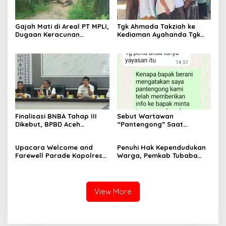
Gajah Mati di Areal PT MPLI,
Tgk Ahmada Takziah ke
Dugaan Keracunan
Kediaman Ayahanda Tgk
Mencuat, BKSDA Diminta
Zumadi di Peudada
Ungkap Penyebabnya
Finalisasi BNBA Tahap III
Sebut Wartawan
Dikebut, BPBD Aceh
“Pantengong” Saat
Tamiang Libatkan Datok
Dikonfirmasi, Kadisdik Aceh
Penghulu untuk Vervali
Diduga Langgar Hukum &
Upacara Welcome and
Penuhi Hak Kependudukan
Stimulan Rumah
Etika, DPR‑Provinsi,
Farewell Parade Kapolres
Warga, Pemkab Tubaba
Gubernur dan PLLDA
Tulang Bawang Barat
Gelar Sidang Isbat Nikah
Diminta Segera Bertindak
Berlangsung Khidmat
Terpadu dan Teken MOU
Lintas Sektoral
View More