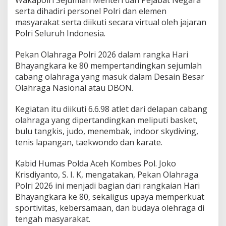
n
serta dihadiri personel Polri dan elemen
O
masyarakat serta diikuti secara virtual oleh jajaran
l
Polri Seluruh Indonesia.
a
h
r
Pekan Olahraga Polri 2026 dalam rangka Hari
a
Bhayangkara ke 80 mempertandingkan sejumlah
g
cabang olahraga yang masuk dalam Desain Besar
a
Olahraga Nasional atau DBON.
P
o
l
Kegiatan itu diikuti 6.6.98 atlet dari delapan cabang
r
olahraga yang dipertandingkan meliputi basket,
i
bulu tangkis, judo, menembak, indoor skydiving,
D
tenis lapangan, taekwondo dan karate.
a
l
a
Kabid Humas Polda Aceh Kombes Pol. Joko
m
Krisdiyanto, S. I. K, mengatakan, Pekan Olahraga
R
Polri 2026 ini menjadi bagian dari rangkaian Hari
a
Bhayangkara ke 80, sekaligus upaya memperkuat
n
g
sportivitas, kebersamaan, dan budaya olehraga di
k
tengah masyarakat.
a