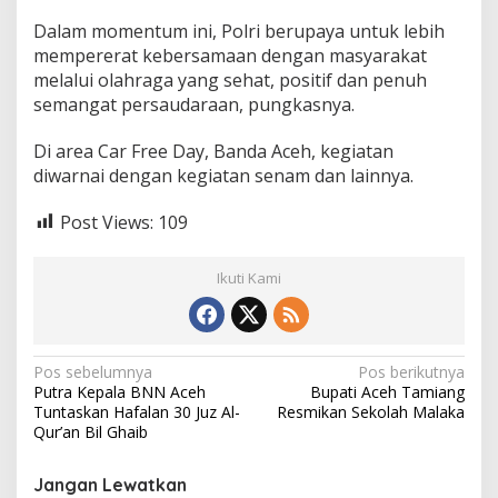
H
Dalam momentum ini, Polri berupaya untuk lebih
a
mempererat kebersamaan dengan masyarakat
r
i
melalui olahraga yang sehat, positif dan penuh
B
semangat persaudaraan, pungkasnya.
h
a
Di area Car Free Day, Banda Aceh, kegiatan
y
diwarnai dengan kegiatan senam dan lainnya.
a
n
g
Post Views:
109
k
a
r
Ikuti Kami
a
k
e
8
N
Pos sebelumnya
Pos berikutnya
0
Putra Kepala BNN Aceh
Bupati Aceh Tamiang
a
Tuntaskan Hafalan 30 Juz Al-
Resmikan Sekolah Malaka
v
Qur’an Bil Ghaib
i
Jangan Lewatkan