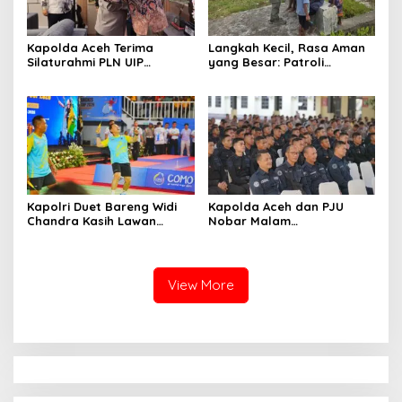
Kapolda Aceh Terima
Langkah Kecil, Rasa Aman
Silaturahmi PLN UIP
yang Besar: Patroli
Sumatera Bagian Utara,
Humanis Satgas Ops Damai
Perkuat Sinergi Dukung
Cartenz Hangatkan
Infrastruktur
Kenyam
Ketenagalistrikan
Kapolri Duet Bareng Widi
Kapolda Aceh dan PJU
Chandra Kasih Lawan
Nobar Malam
Bahlil-Muhammad di
Penganugerahan Hoegeng
Penutupan Kapolri Cup
Awards 2026, Lima Polisi
2026
Teladan Raih Penghargaan
View More