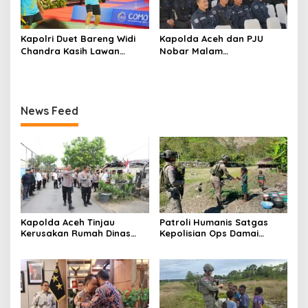
Kapolri Duet Bareng Widi
Kapolda Aceh dan PJU
Chandra Kasih Lawan
Nobar Malam
Bahlil-Muhammad di
Penganugerahan Hoegeng
Penutupan Kapolri Cup
Awards 2026, Lima Polisi
2026
Teladan Raih Penghargaan
News Feed
Kapolda Aceh Tinjau
Patroli Humanis Satgas
Kerusakan Rumah Dinas
Kepolisian Ops Damai
Aspol Lamteumen I Akibat
Cartenz di Puncak Jaya
Angin Kencang Disertai
Pererat Kedekatan dengan
Hujan
Masyarakat