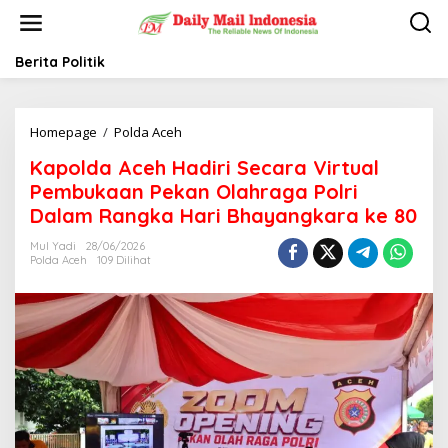
L
e
w
a
Berita Politik
t
i
k
Homepage
/
Polda Aceh
K
e
a
k
Kapolda Aceh Hadiri Secara Virtual
p
o
o
n
Pembukaan Pekan Olahraga Polri
l
t
Dalam Rangka Hari Bhayangkara ke 80
d
e
a
n
Mul Yadi
28/06/2026
A
Polda Aceh
109 Dilihat
c
e
h
H
a
d
i
r
i
S