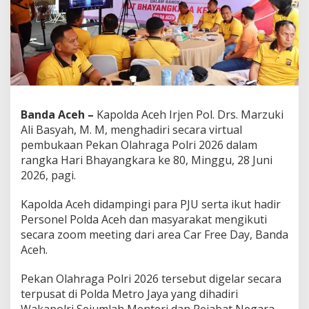
e
c
a
r
a
V
i
r
t
Banda Aceh –
Kapolda Aceh Irjen Pol. Drs. Marzuki
u
Ali Basyah, M. M, menghadiri secara virtual
a
l
pembukaan Pekan Olahraga Polri 2026 dalam
P
rangka Hari Bhayangkara ke 80, Minggu, 28 Juni
e
2026, pagi.
m
b
Kapolda Aceh didampingi para PJU serta ikut hadir
u
k
Personel Polda Aceh dan masyarakat mengikuti
a
secara zoom meeting dari area Car Free Day, Banda
a
Aceh.
n
P
Pekan Olahraga Polri 2026 tersebut digelar secara
e
k
terpusat di Polda Metro Jaya yang dihadiri
a
Wakapolri Sejumlah Menteri dan Pejabat Negara