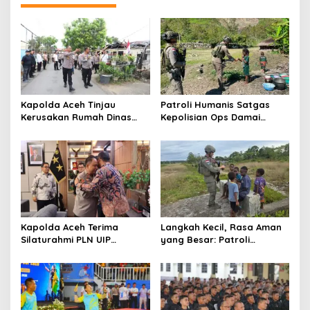
g
a
s
i
p
o
Kapolda Aceh Tinjau
Patroli Humanis Satgas
s
Kerusakan Rumah Dinas
Kepolisian Ops Damai
Aspol Lamteumen I Akibat
Cartenz di Puncak Jaya
Angin Kencang Disertai
Pererat Kedekatan dengan
Hujan
Masyarakat
Kapolda Aceh Terima
Langkah Kecil, Rasa Aman
Silaturahmi PLN UIP
yang Besar: Patroli
Sumatera Bagian Utara,
Humanis Satgas Ops Damai
Perkuat Sinergi Dukung
Cartenz Hangatkan
Infrastruktur
Kenyam
Ketenagalistrikan