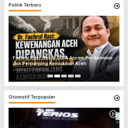
Politik Terbaru
ak
Fachrul Razi: Revisi UUPA Ancam Perdamaian
D
dan Perpanjang Kemiskinan Aceh
M
Di Politik
|
21/06/2026
Di 
Otomotif Terpopuler