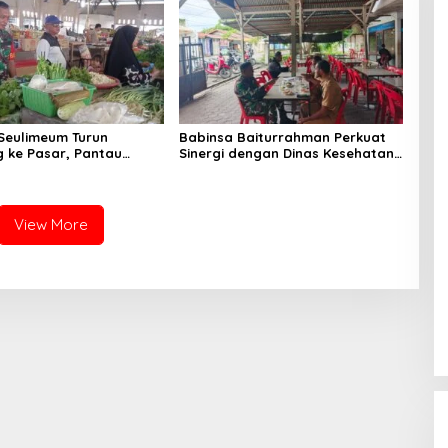
Seulimeum Turun
Babinsa Baiturrahman Perkuat
 ke Pasar, Pantau
Sinergi dengan Dinas Kesehatan,
embako dan Pastikan
Dorong Pencegahan Penyakit
as Pangan
dan Peningkatan Kualitas SDM
View More