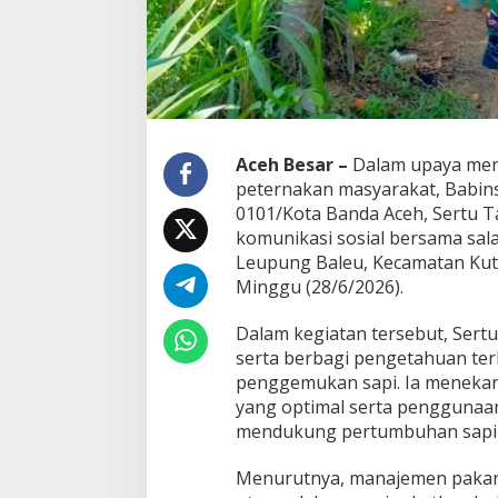
n
a
k
,
D
o
r
o
Aceh Besar –
Dalam upaya men
n
peternakan masyarakat, Babins
g
0101/Kota Banda Aceh, Sertu T
P
komunikasi sosial bersama sal
e
r
Leupung Baleu, Kecamatan Kuta
c
Minggu (28/6/2026).
e
p
Dalam kegiatan tersebut, Ser
a
serta berbagi pengetahuan ter
t
a
penggemukan sapi. Ia meneka
n
yang optimal serta penggunaa
P
mendukung pertumbuhan sapi 
e
n
Menurutnya, manajemen pakan 
g
g