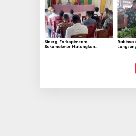
Sinergi Forkopimcam
Babinsa 
Sukamakmur Matangkan
Langsung
Persiapan HUT RI ke-81,
Harga S
Semangat Kebersamaan Jadi
Stabilit
Kunci Sukses