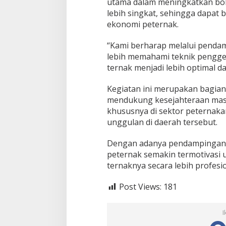
utama dalam meningkatkan bobo
e
lebih singkat, sehingga dapat
m
ekonomi peternak.
u
k
“Kami berharap melalui pendam
a
n
lebih memahami teknik penggem
S
ternak menjadi lebih optimal dan
a
p
Kegiatan ini merupakan bagian 
i
mendukung kesejahteraan masy
khususnya di sektor peternaka
unggulan di daerah tersebut.
Dengan adanya pendampingan s
peternak semakin termotivas
ternaknya secara lebih profesi
Post Views:
181
I