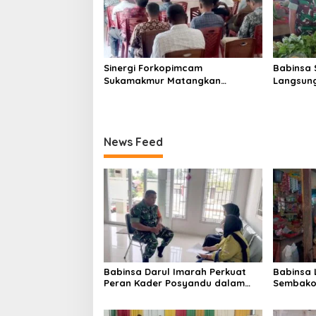
Sinergi Forkopimcam
Babinsa 
Sukamakmur Matangkan
Langsung
Persiapan HUT RI ke-81,
Harga S
Semangat Kebersamaan Jadi
Stabilit
Kunci Sukses
News Feed
Babinsa Darul Imarah Perkuat
Babinsa
Peran Kader Posyandu dalam
Sembako 
Mendukung Program Gizi Anak
Lamjuhan
Perkemb