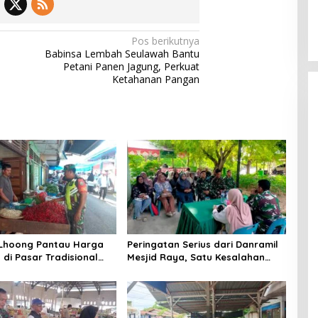
Pos berikutnya
Babinsa Lembah Seulawah Bantu
Petani Panen Jagung, Perkuat
Ketahanan Pangan
 Lhoong Pantau Harga
Peringatan Serius dari Danramil
di Pasar Tradisional
Mesjid Raya, Satu Kesalahan
g, Ini
Bisa Rugikan Diri, Keluarga,
angannya
hingga Satuan