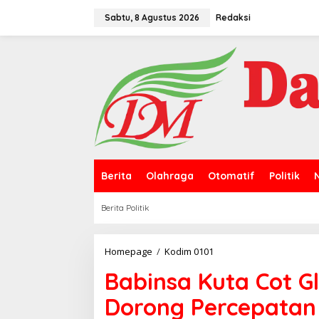
L
e
Sabtu, 8 Agustus 2026
Redaksi
w
a
t
i
k
e
k
o
n
t
e
n
Berita
Olahraga
Otomatif
Politik
Berita Politik
Homepage
/
Kodim 0101
B
a
Babinsa Kuta Cot G
b
i
Dorong Percepatan
n
s