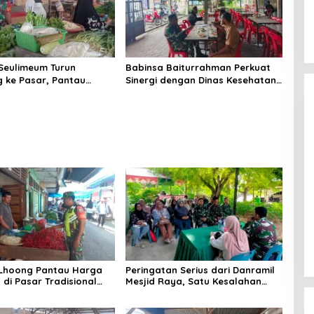
Seulimeum Turun
Babinsa Baiturrahman Perkuat
 ke Pasar, Pantau
Sinergi dengan Dinas Kesehatan,
embako dan Pastikan
Dorong Pencegahan Penyakit
as Pangan
dan Peningkatan Kualitas SDM
 Lhoong Pantau Harga
Peringatan Serius dari Danramil
di Pasar Tradisional
Mesjid Raya, Satu Kesalahan
g, Ini
Bisa Rugikan Diri, Keluarga,
angannya
hingga Satuan