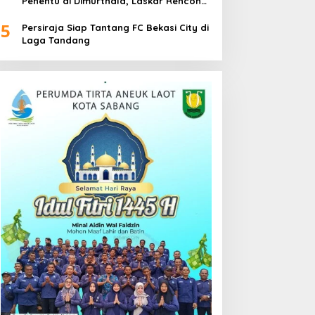
Penentu di Dimurthala, Laskar Rencong
Bidik Tiga Poin
5
Persiraja Siap Tantang FC Bekasi City di
Laga Tandang