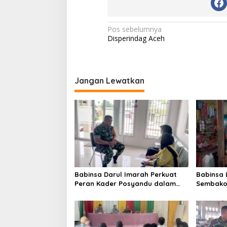
N
Pos sebelumnya
Disperindag Aceh
a
v
i
Jangan Lewatkan
g
a
s
i
p
o
s
Babinsa Darul Imarah Perkuat
Babinsa
Peran Kader Posyandu dalam
Sembako 
Mendukung Program Gizi Anak
Lamjuhan
Perkemb