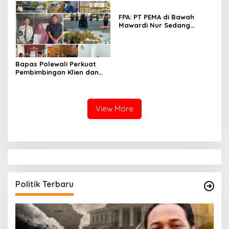
Keselamatan Warga di
Atas Segalanya
FPA: PT PEMA di Bawah
Mawardi Nur Sedang
Benahi Beban Masa Lalu,
Publik Perlu Beri
Kepercayaan
Bapas Polewali Perkuat
Pembimbingan Klien dan
Pendampingan Anak
Berhadapan dengan
Hukum
View More
Politik Terbaru