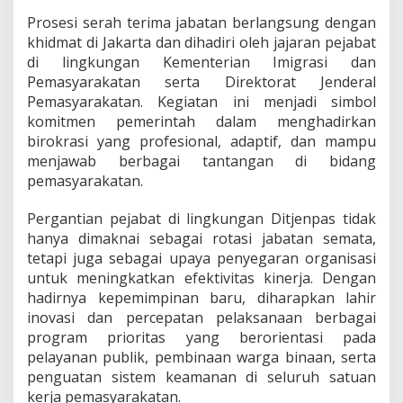
j
Prosesi serah terima jabatan berlangsung dengan
a
khidmat di Jakarta dan dihadiri oleh jajaran pejabat
P
e
di lingkungan Kementerian Imigrasi dan
m
Pemasyarakatan serta Direktorat Jenderal
a
Pemasyarakatan. Kegiatan ini menjadi simbol
s
komitmen pemerintah dalam menghadirkan
y
a
birokrasi yang profesional, adaptif, dan mampu
r
menjawab berbagai tantangan di bidang
a
pemasyarakatan.
k
a
Pergantian pejabat di lingkungan Ditjenpas tidak
t
a
hanya dimaknai sebagai rotasi jabatan semata,
n
tetapi juga sebagai upaya penyegaran organisasi
D
untuk meningkatkan efektivitas kinerja. Dengan
a
hadirnya kepemimpinan baru, diharapkan lahir
e
inovasi dan percepatan pelaksanaan berbagai
r
a
program prioritas yang berorientasi pada
h
pelayanan publik, pembinaan warga binaan, serta
penguatan sistem keamanan di seluruh satuan
kerja pemasyarakatan.