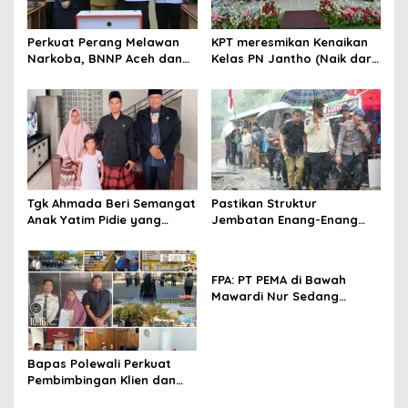
o
s
Perkuat Perang Melawan
KPT meresmikan Kenaikan
Narkoba, BNNP Aceh dan
Kelas PN Jantho (Naik dari
Pemkab Aceh Barat Bentuk
Kelas II ke Kelas I B)
ULT P4GN
Tgk Ahmada Beri Semangat
Pastikan Struktur
Anak Yatim Pidie yang
Jembatan Enang-Enang
Berjuang Melawan Bocor
Diperkuat, Kaposwil Satgas
Jantung
PRR Aceh: Boleh tapi
Keselamatan Warga di
FPA: PT PEMA di Bawah
Atas Segalanya
Mawardi Nur Sedang
Benahi Beban Masa Lalu,
Publik Perlu Beri
Kepercayaan
Bapas Polewali Perkuat
Pembimbingan Klien dan
Pendampingan Anak