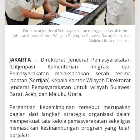
i
j
a
b
K
a
Direktorat Jenderal Pemasyarakatan menggelar serah terima
jabatan Kepala Kantor Wilayah Ditjenpas Sulawesi Barat, Aceh, dan
k
Maluku Utara di Jakarta.
a
n
w
i
JAKARTA
– Direktorat Jenderal Pemasyarakatan
l
(Ditjenpas) Kementerian Imigrasi dan
,
Pemasyarakatan melaksanakan serah terima
P
jabatan (Sertijab) Kepala Kantor Wilayah Direktorat
e
Jenderal Pemasyarakatan untuk wilayah Sulawesi
r
k
Barat, Aceh, dan Maluku Utara.
u
a
Pergantian kepemimpinan tersebut merupakan
t
bagian dari langkah strategis organisasi dalam
K
memperkuat tata kelola pemasyarakatan sekaligus
i
n
memastikan kesinambungan program yang telah
e
berjalan.
r