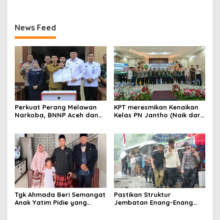
Berhadapan dengan
Hukum
News Feed
Perkuat Perang Melawan
KPT meresmikan Kenaikan
Narkoba, BNNP Aceh dan
Kelas PN Jantho (Naik dari
Pemkab Aceh Barat Bentuk
Kelas II ke Kelas I B)
ULT P4GN
Tgk Ahmada Beri Semangat
Pastikan Struktur
Anak Yatim Pidie yang
Jembatan Enang-Enang
Berjuang Melawan Bocor
Diperkuat, Kaposwil Satgas
Jantung
PRR Aceh: Boleh tapi