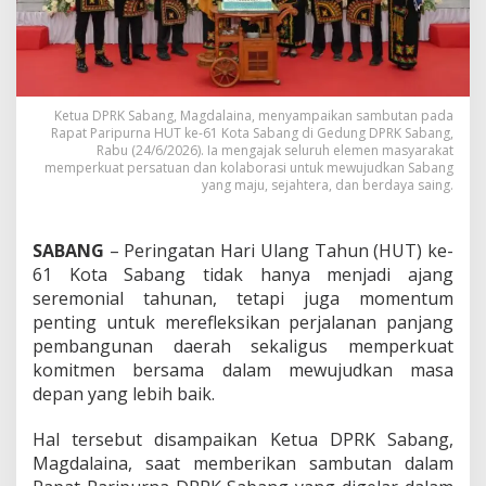
a
d
i
k
a
n
Ketua DPRK Sabang, Magdalaina, menyampaikan sambutan pada
H
Rapat Paripurna HUT ke-61 Kota Sabang di Gedung DPRK Sabang,
U
Rabu (24/6/2026). Ia mengajak seluruh elemen masyarakat
memperkuat persatuan dan kolaborasi untuk mewujudkan Sabang
T
yang maju, sejahtera, dan berdaya saing.
k
e
-
6
SABANG
– Peringatan Hari Ulang Tahun (HUT) ke-
1
61 Kota Sabang tidak hanya menjadi ajang
S
seremonial tahunan, tetapi juga momentum
a
penting untuk merefleksikan perjalanan panjang
b
pembangunan daerah sekaligus memperkuat
a
n
komitmen bersama dalam mewujudkan masa
g
depan yang lebih baik.
M
o
Hal tersebut disampaikan Ketua DPRK Sabang,
m
Magdalaina, saat memberikan sambutan dalam
e
n