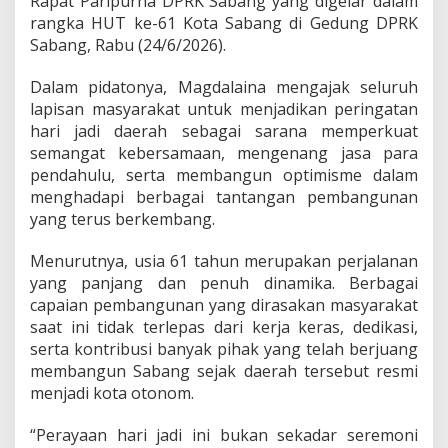
Rapat Paripurna DPRK Sabang yang digelar dalam
t
rangka HUT ke-61 Kota Sabang di Gedung DPRK
u
Sabang, Rabu (24/6/2026).
m
B
Dalam pidatonya, Magdalaina mengajak seluruh
a
n
lapisan masyarakat untuk menjadikan peringatan
g
hari jadi daerah sebagai sarana memperkuat
u
semangat kebersamaan, mengenang jasa para
n
pendahulu, serta membangun optimisme dalam
D
a
menghadapi berbagai tantangan pembangunan
e
yang terus berkembang.
r
a
Menurutnya, usia 61 tahun merupakan perjalanan
h
yang panjang dan penuh dinamika. Berbagai
capaian pembangunan yang dirasakan masyarakat
saat ini tidak terlepas dari kerja keras, dedikasi,
serta kontribusi banyak pihak yang telah berjuang
membangun Sabang sejak daerah tersebut resmi
menjadi kota otonom.
“Perayaan hari jadi ini bukan sekadar seremoni