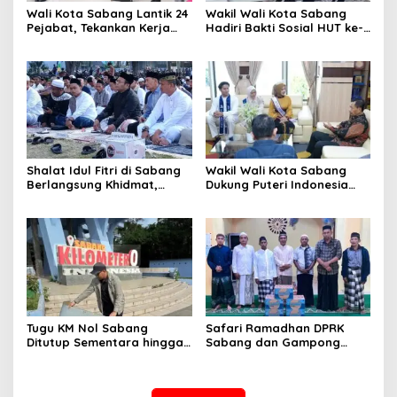
Wali Kota Sabang Lantik 24
Wakil Wali Kota Sabang
Pejabat, Tekankan Kerja
Hadiri Bakti Sosial HUT ke-
Ikhlas dan Disiplin
80 TNI AU
Shalat Idul Fitri di Sabang
Wakil Wali Kota Sabang
Berlangsung Khidmat,
Dukung Puteri Indonesia
Ribuan Warga Padati
Aceh Promosikan Wisata
Lapangan Yos Sudarso
Sabang
Tugu KM Nol Sabang
Safari Ramadhan DPRK
Ditutup Sementara hingga
Sabang dan Gampong
18 Maret untuk Penertiban
Batee Shok Pererat
dan Pembersihan
Silaturahmi Warga