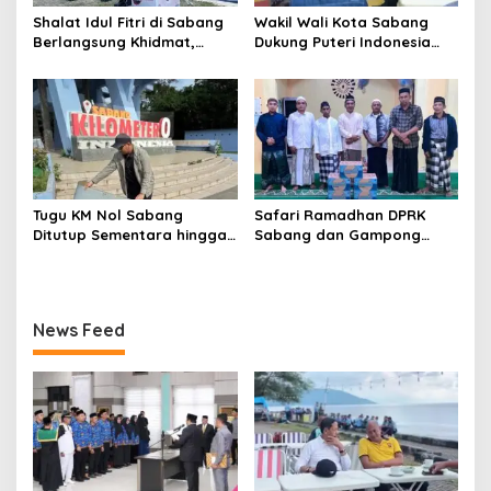
Shalat Idul Fitri di Sabang
Wakil Wali Kota Sabang
Berlangsung Khidmat,
Dukung Puteri Indonesia
Ribuan Warga Padati
Aceh Promosikan Wisata
Lapangan Yos Sudarso
Sabang
Tugu KM Nol Sabang
Safari Ramadhan DPRK
Ditutup Sementara hingga
Sabang dan Gampong
18 Maret untuk Penertiban
Batee Shok Pererat
dan Pembersihan
Silaturahmi Warga
News Feed