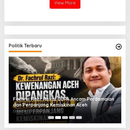
View More
Politik Terbaru
ak
Fachrul Razi: Revisi UUPA Ancam Perdamaian
D
dan Perpanjang Kemiskinan Aceh
M
Di Politik
|
21/06/2026
Di 