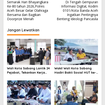
Semarak Hari Bhayangkara
Di Tengah Gempuran
a
Ke-80 tahun 2026,Polres
Informasi Digital, Kodim
v
Aceh Besar Gelar Olahraga
0101/Kota Banda Aceh
Bersama dan Bagikan
Ingatkan Pentingnya
i
Doorprize Meriah
Benteng Ideologi Pancasila
g
Jangan Lewatkan
a
s
i
p
o
s
Wali Kota Sabang Lantik 24
Wakil Wali Kota Sabang
Pejabat, Tekankan Kerja
Hadiri Bakti Sosial HUT ke-
Ikhlas dan Disiplin
80 TNI AU