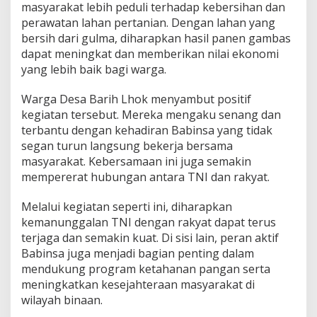
masyarakat lebih peduli terhadap kebersihan dan
K
perawatan lahan pertanian. Dengan lahan yang
e
b
bersih dari gulma, diharapkan hasil panen gambas
u
dapat meningkat dan memberikan nilai ekonomi
n
yang lebih baik bagi warga.
G
a
Warga Desa Barih Lhok menyambut positif
m
b
kegiatan tersebut. Mereka mengaku senang dan
a
terbantu dengan kehadiran Babinsa yang tidak
s
segan turun langsung bekerja bersama
d
masyarakat. Kebersamaan ini juga semakin
i
B
mempererat hubungan antara TNI dan rakyat.
a
r
Melalui kegiatan seperti ini, diharapkan
i
kemanunggalan TNI dengan rakyat dapat terus
h
terjaga dan semakin kuat. Di sisi lain, peran aktif
L
h
Babinsa juga menjadi bagian penting dalam
o
mendukung program ketahanan pangan serta
k
meningkatkan kesejahteraan masyarakat di
wilayah binaan.