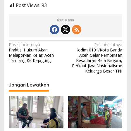
Post Views:
93
Ikuti Kami
N
Pos sebelumnya
Pos berikutnya
Praktisi Hukum Akan
Kodim 0101/Kota Banda
a
Melaporkan Kejari Aceh
Aceh Gelar Pembinaan
v
Tamiang Ke Kejagung
Kesadaran Bela Negara,
Perkuat Jiwa Nasionalisme
i
Keluarga Besar TNI
g
Jangan Lewatkan
a
s
i
p
o
s