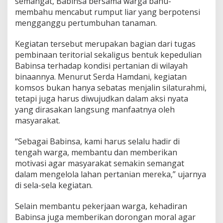
semangat, Babinsa bersama warga bahu-
u
membahu mencabut rumput liar yang berpotensi
r
mengganggu pertumbuhan tanaman.
u
n
k
Kegiatan tersebut merupakan bagian dari tugas
e
pembinaan teritorial sekaligus bentuk kepedulian
L
Babinsa terhadap kondisi pertanian di wilayah
a
binaannya. Menurut Serda Hamdani, kegiatan
h
a
komsos bukan hanya sebatas menjalin silaturahmi,
n
tetapi juga harus diwujudkan dalam aksi nyata
B
yang dirasakan langsung manfaatnya oleh
a
masyarakat.
n
t
u
“Sebagai Babinsa, kami harus selalu hadir di
B
tengah warga, membantu dan memberikan
e
motivasi agar masyarakat semakin semangat
r
dalam mengelola lahan pertanian mereka,” ujarnya
s
di sela-sela kegiatan.
i
h
k
Selain membantu pekerjaan warga, kehadiran
a
Babinsa juga memberikan dorongan moral agar
n