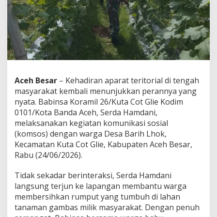
T
e
n
g
a
h
W
a
r
Aceh Besar
– Kehadiran aparat teritorial di tengah
g
masyarakat kembali menunjukkan perannya yang
a
,
nyata. Babinsa Koramil 26/Kuta Cot Glie Kodim
S
0101/Kota Banda Aceh, Serda Hamdani,
e
melaksanakan kegiatan komunikasi sosial
r
(komsos) dengan warga Desa Barih Lhok,
d
Kecamatan Kuta Cot Glie, Kabupaten Aceh Besar,
a
H
Rabu (24/06/2026).
a
m
Tidak sekadar berinteraksi, Serda Hamdani
d
langsung terjun ke lapangan membantu warga
a
membersihkan rumput yang tumbuh di lahan
n
i
tanaman gambas milik masyarakat. Dengan penuh
T