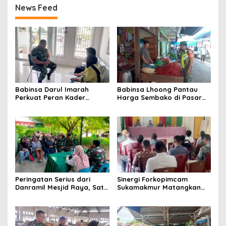
News Feed
Babinsa Darul Imarah
Babinsa Lhoong Pantau
Perkuat Peran Kader
Harga Sembako di Pasar
Posyandu dalam
Tradisional Lamjuhang, Ini
Mendukung Program Gizi
Perkembangannya
Anak
Peringatan Serius dari
Sinergi Forkopimcam
Danramil Mesjid Raya, Satu
Sukamakmur Matangkan
Kesalahan Bisa Rugikan
Persiapan HUT RI ke-81,
Diri, Keluarga, hingga
Semangat Kebersamaan
Satuan
Jadi Kunci Sukses