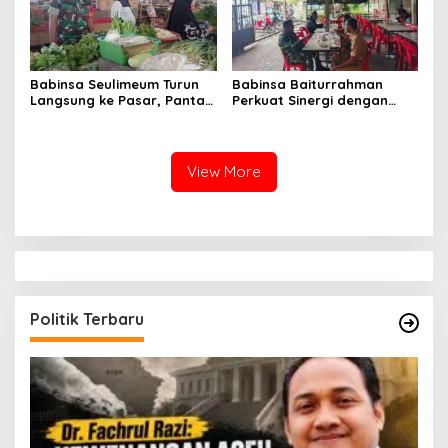
Babinsa Seulimeum Turun
Babinsa Baiturrahman
Langsung ke Pasar, Pantau
Perkuat Sinergi dengan
Harga Sembako dan
Dinas Kesehatan, Dorong
Pastikan Stabilitas Pangan
Pencegahan Penyakit dan
Peningkatan Kualitas SDM
View More
Politik Terbaru