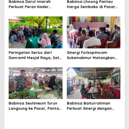
Babinsa Darul Imarah
Babinsa Lhoong Pantau
Perkuat Peran Kader
Harga Sembako di Pasar
Posyandu dalam
Tradisional Lamjuhang, Ini
Mendukung Program Gizi
Perkembangannya
Anak
Peringatan Serius dari
Sinergi Forkopimcam
Danramil Mesjid Raya, Satu
Sukamakmur Matangkan
Kesalahan Bisa Rugikan
Persiapan HUT RI ke-81,
Diri, Keluarga, hingga
Semangat Kebersamaan
Satuan
Jadi Kunci Sukses
Babinsa Seulimeum Turun
Babinsa Baiturrahman
Langsung ke Pasar, Pantau
Perkuat Sinergi dengan
Harga Sembako dan
Dinas Kesehatan, Dorong
Pastikan Stabilitas Pangan
Pencegahan Penyakit dan
Peningkatan Kualitas SDM