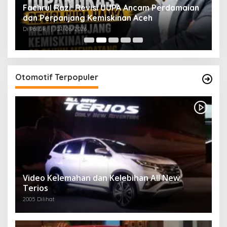
ak
Fachrul Razi: Revisi UUPA Ancam Perdamaian
D
dan Perpanjang Kemiskinan Aceh
M
Di Politik
|
21/06/2026
Di 
Otomotif Terpopuler
Video Kelemahan dan Kelebihan All New
Terios
2005 Dilihat