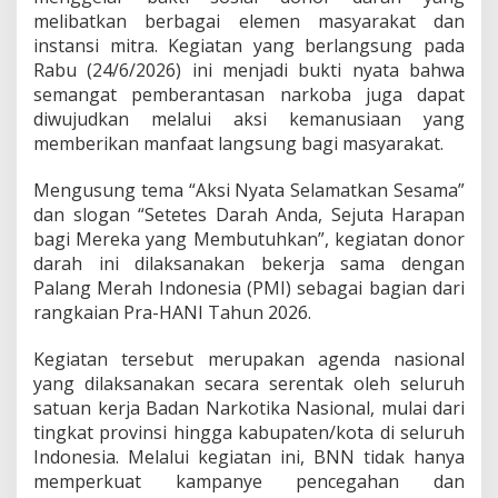
c
melibatkan berbagai elemen masyarakat dan
e
instansi mitra. Kegiatan yang berlangsung pada
h
Rabu (24/6/2026) ini menjadi bukti nyata bahwa
K
u
semangat pemberantasan narkoba juga dapat
m
diwujudkan melalui aksi kemanusiaan yang
p
memberikan manfaat langsung bagi masyarakat.
u
l
Mengusung tema “Aksi Nyata Selamatkan Sesama”
k
a
dan slogan “Setetes Darah Anda, Sejuta Harapan
n
bagi Mereka yang Membutuhkan”, kegiatan donor
1
darah ini dilaksanakan bekerja sama dengan
0
Palang Merah Indonesia (PMI) sebagai bagian dari
2
K
rangkaian Pra-HANI Tahun 2026.
a
n
Kegiatan tersebut merupakan agenda nasional
t
yang dilaksanakan secara serentak oleh seluruh
o
satuan kerja Badan Narkotika Nasional, mulai dari
n
g
tingkat provinsi hingga kabupaten/kota di seluruh
D
Indonesia. Melalui kegiatan ini, BNN tidak hanya
a
memperkuat kampanye pencegahan dan
r