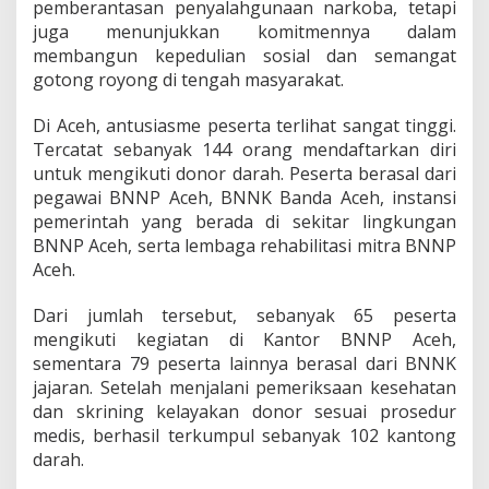
pemberantasan penyalahgunaan narkoba, tetapi
a
juga menunjukkan komitmennya dalam
h
u
membangun kepedulian sosial dan semangat
n
gotong royong di tengah masyarakat.
t
u
Di Aceh, antusiasme peserta terlihat sangat tinggi.
k
Tercatat sebanyak 144 orang mendaftarkan diri
K
e
untuk mengikuti donor darah. Peserta berasal dari
m
pegawai BNNP Aceh, BNNK Banda Aceh, instansi
a
pemerintah yang berada di sekitar lingkungan
n
BNNP Aceh, serta lembaga rehabilitasi mitra BNNP
u
s
Aceh.
i
a
Dari jumlah tersebut, sebanyak 65 peserta
a
mengikuti kegiatan di Kantor BNNP Aceh,
n
sementara 79 peserta lainnya berasal dari BNNK
jajaran. Setelah menjalani pemeriksaan kesehatan
dan skrining kelayakan donor sesuai prosedur
medis, berhasil terkumpul sebanyak 102 kantong
darah.