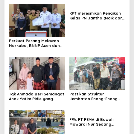
KPT meresmikan Kenaikan
Kelas PN Jantho (Naik dari
Kelas II ke Kelas I B)
Perkuat Perang Melawan
Narkoba, BNNP Aceh dan
Pemkab Aceh Barat Bentuk
ULT P4GN
Tgk Ahmada Beri Semangat
Pastikan Struktur
Anak Yatim Pidie yang
Jembatan Enang-Enang
Berjuang Melawan Bocor
Diperkuat, Kaposwil Satgas
Jantung
PRR Aceh: Boleh tapi
Keselamatan Warga di
Atas Segalanya
FPA: PT PEMA di Bawah
Mawardi Nur Sedang
Benahi Beban Masa Lalu,
Publik Perlu Beri