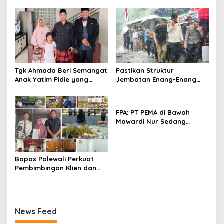
Pemkab Aceh Barat Bentuk
ULT P4GN
Tgk Ahmada Beri Semangat
Pastikan Struktur
Anak Yatim Pidie yang
Jembatan Enang-Enang
Berjuang Melawan Bocor
Diperkuat, Kaposwil Satgas
Jantung
PRR Aceh: Boleh tapi
Keselamatan Warga di
FPA: PT PEMA di Bawah
Atas Segalanya
Mawardi Nur Sedang
Benahi Beban Masa Lalu,
Publik Perlu Beri
Kepercayaan
Bapas Polewali Perkuat
Pembimbingan Klien dan
Pendampingan Anak
Berhadapan dengan
Hukum
News Feed