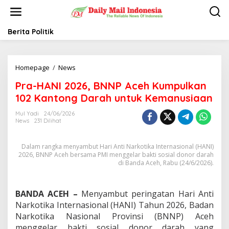
L
e
w
a
Berita Politik
t
i
k
Homepage
/
News
P
e
r
k
Pra-HANI 2026, BNNP Aceh Kumpulkan
a
o
-
n
102 Kantong Darah untuk Kemanusiaan
H
t
A
e
Mul Yadi
24/06/2026
News
231 Dilihat
N
n
I
2
Dalam rangka menyambut Hari Anti Narkotika Internasional (HANI)
0
2026, BNNP Aceh bersama PMI menggelar bakti sosial donor darah
2
di Banda Aceh, Rabu (24/6/2026).
6
,
B
BANDA ACEH –
Menyambut peringatan Hari Anti
N
Narkotika Internasional (HANI) Tahun 2026, Badan
N
P
Narkotika Nasional Provinsi (BNNP) Aceh
A
menggelar bakti sosial donor darah yang