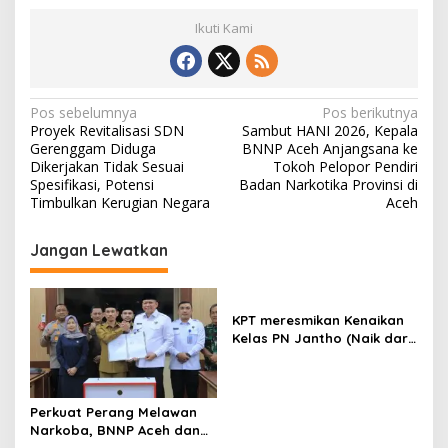
Ikuti Kami
N
Pos sebelumnya
Pos berikutnya
Proyek Revitalisasi SDN
Sambut HANI 2026, Kepala
a
Gerenggam Diduga
BNNP Aceh Anjangsana ke
v
Dikerjakan Tidak Sesuai
Tokoh Pelopor Pendiri
Spesifikasi, Potensi
Badan Narkotika Provinsi di
i
Timbulkan Kerugian Negara
Aceh
g
Jangan Lewatkan
a
s
i
KPT meresmikan Kenaikan
p
Kelas PN Jantho (Naik dari
Kelas II ke Kelas I B)
o
s
Perkuat Perang Melawan
Narkoba, BNNP Aceh dan