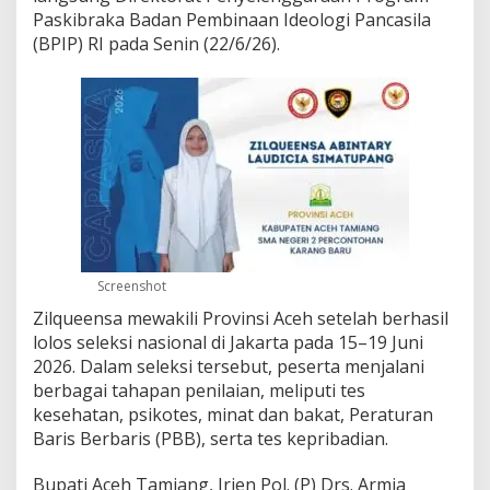
s
Paskibraka Badan Pembinaan Ideologi Pancasila
i
(BPIP) RI pada Senin (22/6/26).
o
n
a
l
2
0
2
6
Screenshot
Zilqueensa mewakili Provinsi Aceh setelah berhasil
lolos seleksi nasional di Jakarta pada 15–19 Juni
2026. Dalam seleksi tersebut, peserta menjalani
berbagai tahapan penilaian, meliputi tes
kesehatan, psikotes, minat dan bakat, Peraturan
Baris Berbaris (PBB), serta tes kepribadian.
Bupati Aceh Tamiang, Irjen Pol. (P) Drs. Armia