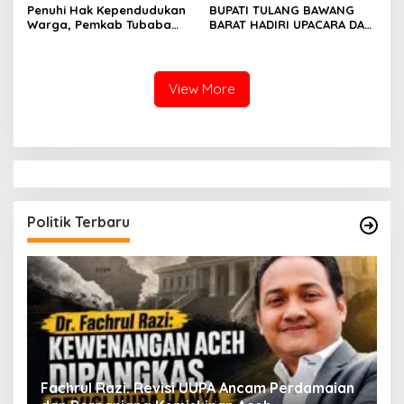
Penuhi Hak Kependudukan
BUPATI TULANG BAWANG
Etika, DPR‑Provinsi,
Warga, Pemkab Tubaba
BARAT HADIRI UPACARA DAN
Gubernur dan PLLDA
Gelar Sidang Isbat Nikah
SYUKURAN HARI
Diminta Segera Bertindak
Terpadu dan Teken MOU
BHAYANGKARA KE-80 TAHUN
Lintas Sektoral
2026
View More
Politik Terbaru
ak
Fachrul Razi: Revisi UUPA Ancam Perdamaian
D