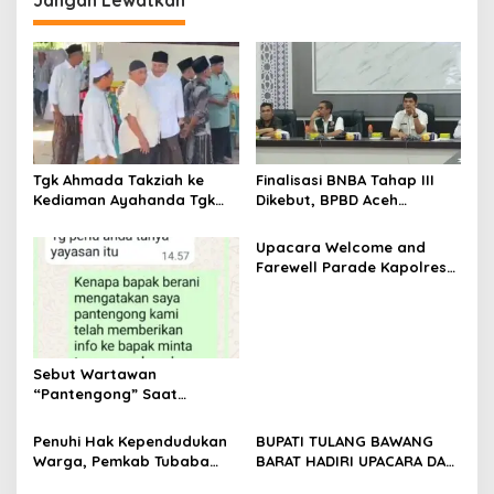
a
s
i
p
o
s
Tgk Ahmada Takziah ke
Finalisasi BNBA Tahap III
Kediaman Ayahanda Tgk
Dikebut, BPBD Aceh
Zumadi di Peudada
Tamiang Libatkan Datok
Penghulu untuk Vervali
Upacara Welcome and
Stimulan Rumah
Farewell Parade Kapolres
Tulang Bawang Barat
Berlangsung Khidmat
Sebut Wartawan
“Pantengong” Saat
Dikonfirmasi, Kadisdik Aceh
Diduga Langgar Hukum &
Penuhi Hak Kependudukan
BUPATI TULANG BAWANG
Etika, DPR‑Provinsi,
Warga, Pemkab Tubaba
BARAT HADIRI UPACARA DAN
Gubernur dan PLLDA
Gelar Sidang Isbat Nikah
SYUKURAN HARI
Diminta Segera Bertindak