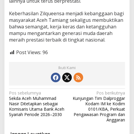
lainnya untuk terus berprestasi.
Keberhasilan Zilqueensa menjadi kebanggaan bagi
masyarakat Aceh Tamiang sekaligus membuktikan
bahwa semangat, kerja keras dan ketangguhan
mampu mengantarkan generasi muda daerah
meraih prestasi terbaik di tingkat nasional.
Post Views:
96
Ikuti Kami
N
Pos sebelumnya
Pos berikutnya
Sekda Aceh Muhammad
Kunjungan Tim Dalproggar
a
Nasir Ditetapkan sebagai
Kodam IM ke Kodim
v
Komisaris Utama Bank Aceh
0101/KBA, Perkuat
Syariah Periode 2026–2030
Pengawasan Program dan
i
Anggaran
g
Jangan Lewatkan