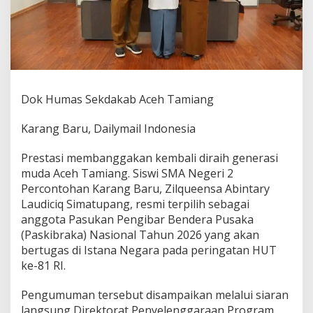
r
p
i
l
i
h
M
e
Dok Humas Sekdakab Aceh Tamiang
n
j
Karang Baru, Dailymail Indonesia
a
d
i
Prestasi membanggakan kembali diraih generasi
P
muda Aceh Tamiang. Siswi SMA Negeri 2
a
Percontohan Karang Baru, Zilqueensa Abintary
s
Laudiciq Simatupang, resmi terpilih sebagai
k
anggota Pasukan Pengibar Bendera Pusaka
i
b
(Paskibraka) Nasional Tahun 2026 yang akan
r
bertugas di Istana Negara pada peringatan HUT
a
ke-81 RI.
k
a
Pengumuman tersebut disampaikan melalui siaran
N
a
langsung Direktorat Penyelenggaraan Program