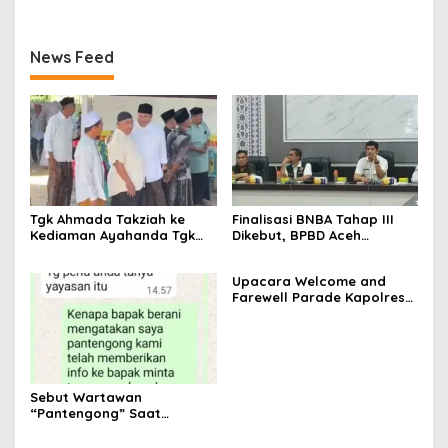
Terpadu dan Teken MOU
BHAYANGKARA KE-80 TAHUN
Lintas Sektoral
2026
News Feed
Tgk Ahmada Takziah ke
Finalisasi BNBA Tahap III
Kediaman Ayahanda Tgk
Dikebut, BPBD Aceh
Zumadi di Peudada
Tamiang Libatkan Datok
Penghulu untuk Vervali
Upacara Welcome and
Stimulan Rumah
Farewell Parade Kapolres
Tulang Bawang Barat
Berlangsung Khidmat
Sebut Wartawan
“Pantengong” Saat
Dikonfirmasi, Kadisdik Aceh
Diduga Langgar Hukum &