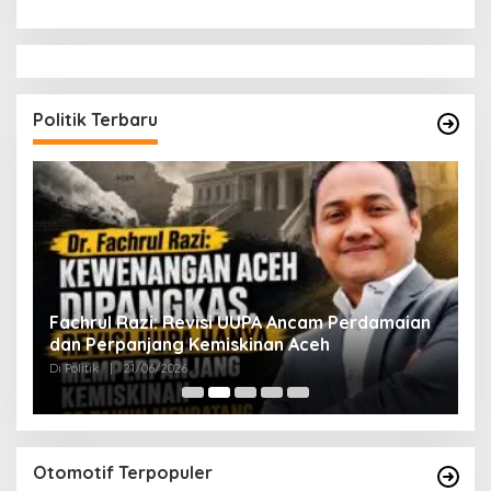
Politik Terbaru
ak
Fachrul Razi: Revisi UUPA Ancam Perdamaian
D
dan Perpanjang Kemiskinan Aceh
M
Di Politik
|
21/06/2026
Di 
Otomotif Terpopuler