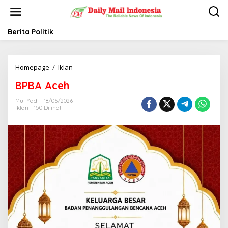
L
e
w
a
Berita Politik
t
i
k
Homepage
/
Iklan
B
e
P
k
BPBA Aceh
B
o
A
n
Mul Yadi
18/06/2026
A
t
Iklan
150 Dilihat
c
e
e
n
h