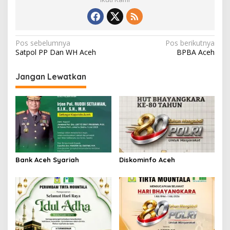
N
Pos sebelumnya
Pos berikutnya
Satpol PP Dan WH Aceh
BPBA Aceh
a
v
Jangan Lewatkan
i
g
a
s
i
p
Bank Aceh Syariah
Diskominfo Aceh
o
s