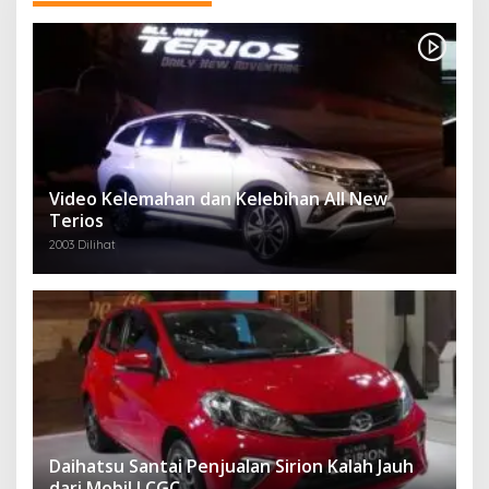
Video Kelemahan dan Kelebihan All New
Terios
2003 Dilihat
Daihatsu Santai Penjualan Sirion Kalah Jauh
dari Mobil LCGC