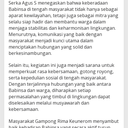
Serka Agus S menegaskan bahwa keberadaan
o
Babinsa di tengah masyarakat tidak hanya sebagai
n
g
aparat kewilayahan, tetapi juga sebagai mitra yang
R
selalu siap hadir dan membantu warga dalam
i
menjaga stabilitas dan keharmonisan lingkungan.
m
Menurutnya, komunikasi yang baik dengan
a
K
masyarakat menjadi kunci utama dalam
e
menciptakan hubungan yang solid dan
u
berkesinambungan.
n
e
Selain itu, kegiatan ini juga menjadi sarana untuk
r
o
memperkuat rasa kebersamaan, gotong royong,
m
serta kepedulian sosial di tengah masyarakat.
Dengan terjalinnya hubungan yang baik antara
Babinsa dan warga, diharapkan setiap
permasalahan yang timbul di lingkungan dapat
diselesaikan melalui musyawarah dan
kebersamaan.
Masyarakat Gampong Rima Keunerom menyambut
baik kehadiran Babinsa yang secara aktif turun