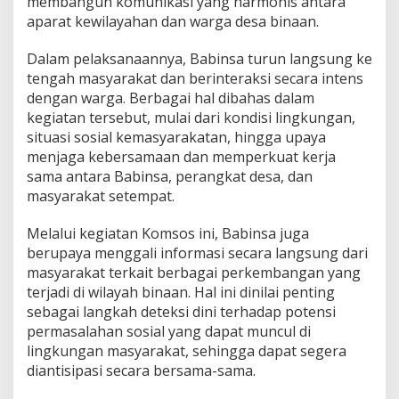
membangun komunikasi yang harmonis antara
u
aparat kewilayahan dan warga desa binaan.
n
g
Dalam pelaksanaannya, Babinsa turun langsung ke
a
n
tengah masyarakat dan berinteraksi secara intens
D
dengan warga. Berbagai hal dibahas dalam
e
kegiatan tersebut, mulai dari kondisi lingkungan,
n
situasi sosial kemasyarakatan, hingga upaya
g
a
menjaga kebersamaan dan memperkuat kerja
n
sama antara Babinsa, perangkat desa, dan
M
masyarakat setempat.
a
s
Melalui kegiatan Komsos ini, Babinsa juga
y
a
berupaya menggali informasi secara langsung dari
r
masyarakat terkait berbagai perkembangan yang
a
terjadi di wilayah binaan. Hal ini dinilai penting
k
sebagai langkah deteksi dini terhadap potensi
a
permasalahan sosial yang dapat muncul di
t
G
lingkungan masyarakat, sehingga dapat segera
a
diantisipasi secara bersama-sama.
m
p