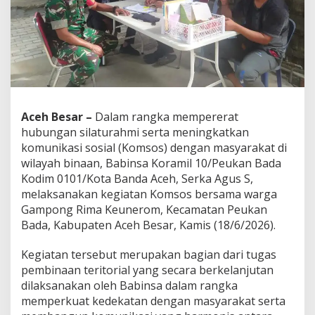
b
i
n
s
a
P
e
u
k
Aceh Besar –
Dalam rangka mempererat
a
hubungan silaturahmi serta meningkatkan
n
B
komunikasi sosial (Komsos) dengan masyarakat di
a
wilayah binaan, Babinsa Koramil 10/Peukan Bada
d
Kodim 0101/Kota Banda Aceh, Serka Agus S,
a
melaksanakan kegiatan Komsos bersama warga
P
Gampong Rima Keunerom, Kecamatan Peukan
e
r
Bada, Kabupaten Aceh Besar, Kamis (18/6/2026).
k
u
Kegiatan tersebut merupakan bagian dari tugas
a
pembinaan teritorial yang secara berkelanjutan
t
dilaksanakan oleh Babinsa dalam rangka
H
u
memperkuat kedekatan dengan masyarakat serta
b