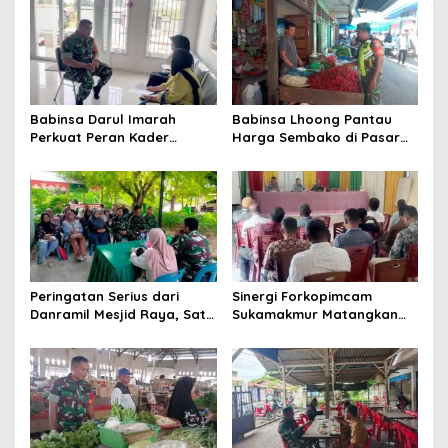
s
i
p
o
s
Babinsa Darul Imarah
Babinsa Lhoong Pantau
Perkuat Peran Kader
Harga Sembako di Pasar
Posyandu dalam
Tradisional Lamjuhang, Ini
Mendukung Program Gizi
Perkembangannya
Anak
Peringatan Serius dari
Sinergi Forkopimcam
Danramil Mesjid Raya, Satu
Sukamakmur Matangkan
Kesalahan Bisa Rugikan
Persiapan HUT RI ke-81,
Diri, Keluarga, hingga
Semangat Kebersamaan
Satuan
Jadi Kunci Sukses