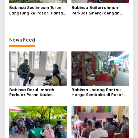
Babinsa Seulimeum Turun
Babinsa Baiturrahman
Langsung ke Pasar, Pantau
Perkuat Sinergi dengan
Harga Sembako dan
Dinas Kesehatan, Dorong
Pastikan Stabilitas Pangan
Pencegahan Penyakit dan
Peningkatan Kualitas SDM
News Feed
Babinsa Darul Imarah
Babinsa Lhoong Pantau
Perkuat Peran Kader
Harga Sembako di Pasar
Posyandu dalam
Tradisional Lamjuhang, Ini
Mendukung Program Gizi
Perkembangannya
Anak