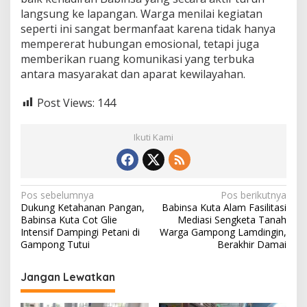
langsung ke lapangan. Warga menilai kegiatan
seperti ini sangat bermanfaat karena tidak hanya
mempererat hubungan emosional, tetapi juga
memberikan ruang komunikasi yang terbuka
antara masyarakat dan aparat kewilayahan.
Post Views:
144
Ikuti Kami
N
Pos sebelumnya
Pos berikutnya
Dukung Ketahanan Pangan,
Babinsa Kuta Alam Fasilitasi
a
Babinsa Kuta Cot Glie
Mediasi Sengketa Tanah
v
Intensif Dampingi Petani di
Warga Gampong Lamdingin,
Gampong Tutui
Berakhir Damai
i
g
Jangan Lewatkan
a