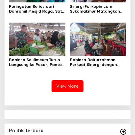
Peringatan Serius dari
Sinergi Forkopimcam
Danramil Mesjid Raya, Satu
Sukamakmur Matangkan
Kesalahan Bisa Rugikan
Persiapan HUT RI ke-81,
Diri, Keluarga, hingga
Semangat Kebersamaan
Satuan
Jadi Kunci Sukses
Babinsa Seulimeum Turun
Babinsa Baiturrahman
Langsung ke Pasar, Pantau
Perkuat Sinergi dengan
Harga Sembako dan
Dinas Kesehatan, Dorong
Pastikan Stabilitas Pangan
Pencegahan Penyakit dan
Peningkatan Kualitas SDM
View More
Politik Terbaru