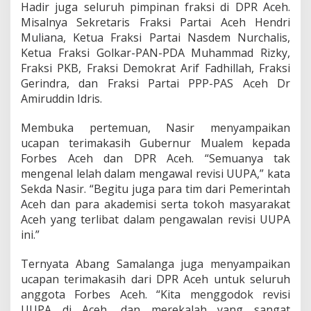
Hadir juga seluruh pimpinan fraksi di DPR Aceh.
e
Misalnya Sekretaris Fraksi Partai Aceh Hendri
h
Muliana, Ketua Fraksi Partai Nasdem Nurchalis,
Ketua Fraksi Golkar-PAN-PDA Muhammad Rizky,
Fraksi PKB, Fraksi Demokrat Arif Fadhillah, Fraksi
Gerindra, dan Fraksi Partai PPP-PAS Aceh Dr
Amiruddin Idris.
Membuka pertemuan, Nasir menyampaikan
ucapan terimakasih Gubernur Mualem kepada
Forbes Aceh dan DPR Aceh. “Semuanya tak
mengenal lelah dalam mengawal revisi UUPA,” kata
Sekda Nasir. “Begitu juga para tim dari Pemerintah
Aceh dan para akademisi serta tokoh masyarakat
Aceh yang terlibat dalam pengawalan revisi UUPA
ini.”
Ternyata Abang Samalanga juga menyampaikan
ucapan terimakasih dari DPR Aceh untuk seluruh
anggota Forbes Aceh. “Kita menggodok revisi
UUPA di Aceh, dan merekalah yang sangat