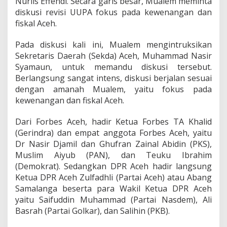
Nurlis Effendi. Secara garis besar, Mualem meminta
m
diskusi revisi UUPA fokus pada kewenangan dan
a
fiskal Aceh.
k
a
s
Pada diskusi kali ini, Mualem mengintruksikan
i
Sekretaris Daerah (Sekda) Aceh, Muhammad Nasir
h
Syamaun, untuk memandu diskusi tersebut.
p
Berlangsung sangat intens, diskusi berjalan sesuai
a
d
dengan amanah Mualem, yaitu fokus pada
a
kewenangan dan fiskal Aceh.
F
o
Dari Forbes Aceh, hadir Ketua Forbes TA Khalid
r
(Gerindra) dan empat anggota Forbes Aceh, yaitu
b
e
Dr Nasir Djamil dan Ghufran Zainal Abidin (PKS),
s
Muslim Aiyub (PAN), dan Teuku Ibrahim
d
(Demokrat). Sedangkan DPR Aceh hadir langsung
a
Ketua DPR Aceh Zulfadhli (Partai Aceh) atau Abang
n
Samalanga beserta para Wakil Ketua DPR Aceh
D
P
yaitu Saifuddin Muhammad (Partai Nasdem), Ali
R
Basrah (Partai Golkar), dan Salihin (PKB).
A
c