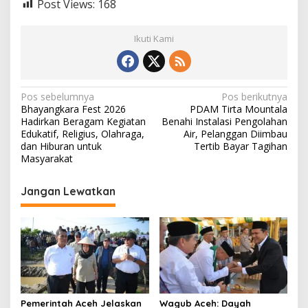
Post Views:
168
Ikuti Kami
N
Pos sebelumnya
Pos berikutnya
Bhayangkara Fest 2026
PDAM Tirta Mountala
a
Hadirkan Beragam Kegiatan
Benahi Instalasi Pengolahan
v
Edukatif, Religius, Olahraga,
Air, Pelanggan Diimbau
dan Hiburan untuk
Tertib Bayar Tagihan
i
Masyarakat
g
Jangan Lewatkan
a
s
i
p
o
s
Pemerintah Aceh Jelaskan
‎Wagub Aceh: Dayah