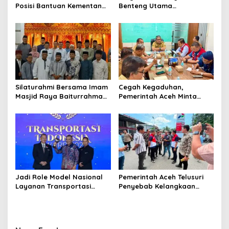
Posisi Bantuan Kementan
Benteng Utama
untuk Pemulihan Sawah
Membangun Generasi
dan Kebun
Beriman dan Berakhlak
‎Silaturahmi Bersama Imam
Cegah Kegaduhan,
Masjid Raya Baiturrahman,
Pemerintah Aceh Minta
Wagub Aceh Perkuat
Pertamina Perbaiki
Sinergi dengan Ulama
Pelayanan SPBU
Jadi Role Model Nasional
Pemerintah Aceh Telusuri
Layanan Transportasi
Penyebab Kelangkaan
Publik Gratis, Mualem Raih
Semen dan BBM
Transportasi Indonesia
Award 2026