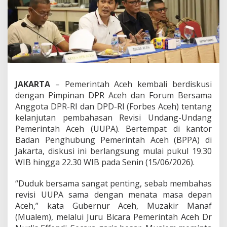
U
P
A
,
P
e
m
e
r
JAKARTA
– Pemerintah Aceh kembali berdiskusi
i
dengan Pimpinan DPR Aceh dan Forum Bersama
n
t
Anggota DPR-RI dan DPD-RI (Forbes Aceh) tentang
a
kelanjutan pembahasan Revisi Undang-Undang
h
Pemerintah Aceh (UUPA). Bertempat di kantor
A
Badan Penghubung Pemerintah Aceh (BPPA) di
c
Jakarta, diskusi ini berlangsung mulai pukul 19.30
e
h
WIB hingga 22.30 WIB pada Senin (15/06/2026).
B
e
“Duduk bersama sangat penting, sebab membahas
r
revisi UUPA sama dengan menata masa depan
t
Aceh,” kata Gubernur Aceh, Muzakir Manaf
e
r
(Mualem), melalui Juru Bicara Pemerintah Aceh Dr
i