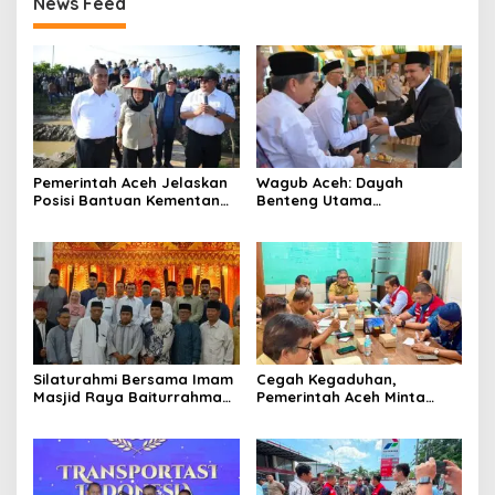
News Feed
Pemerintah Aceh Jelaskan
‎Wagub Aceh: Dayah
Posisi Bantuan Kementan
Benteng Utama
untuk Pemulihan Sawah
Membangun Generasi
dan Kebun
Beriman dan Berakhlak
‎Silaturahmi Bersama Imam
Cegah Kegaduhan,
Masjid Raya Baiturrahman,
Pemerintah Aceh Minta
Wagub Aceh Perkuat
Pertamina Perbaiki
Sinergi dengan Ulama
Pelayanan SPBU