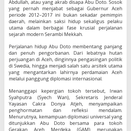
Abdullah, atau yang akrab disapa Abu Doto. Sosok
n
yang pernah menjabat sebagai Gubernur Aceh
a
n
periode 2012–2017 ini bukan sekadar pemimpin
g
daerah, melainkan saksi hidup sekaligus pelaku
D
utama dalam berbagai fase krusial perjalanan
r
sejarah modern Serambi Mekkah.
.
d
r
Perjalanan hidup Abu Doto membentang panjang
g
dan penuh pengorbanan. Dari lebatnya hutan
.
perjuangan di Aceh, dinginnya pengasingan politik
H
di Swedia, hingga menjadi salah satu arsitek utama
.
Z
yang mengantarkan lahirnya perdamaian Aceh
a
melalui panggung diplomasi internasional.
i
n
Menanggapi kepergian tokoh tersebut, Irwan
i
Syahputra (Syech Wan), Sekretaris Jenderal
A
b
Yayasan Cakra Donya Atjeh, menyampaikan
d
penghormatan dan refleksi mendalam.
u
Menurutnya, kemampuan diplomasi universal yang
l
ditunjukkan Abu Doto bersama para tokoh
l
Gerakan Aceh Merdeka (GAM) merupakan
a