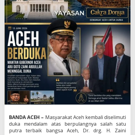
m
a
s
i
A
c
e
h
d
i
M
a
t
a
D
u
n
i
a
:
M
e
BANDA ACEH –
Masyarakat Aceh kembali diselimuti
n
duka mendalam atas berpulangnya salah satu
g
putra terbaik bangsa Aceh, Dr. drg. H. Zaini
e