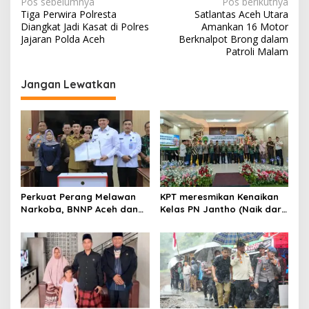
N
Pos sebelumnya
Pos berikutnya
Tiga Perwira Polresta
Satlantas Aceh Utara
a
Diangkat Jadi Kasat di Polres
Amankan 16 Motor
v
Jajaran Polda Aceh
Berknalpot Brong dalam
Patroli Malam
i
g
Jangan Lewatkan
a
s
i
p
o
s
Perkuat Perang Melawan
KPT meresmikan Kenaikan
Narkoba, BNNP Aceh dan
Kelas PN Jantho (Naik dari
Pemkab Aceh Barat Bentuk
Kelas II ke Kelas I B)
ULT P4GN