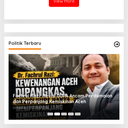
View More
Politik Terbaru
ak
Fachrul Razi: Revisi UUPA Ancam Perdamaian
D
dan Perpanjang Kemiskinan Aceh
M
Di Politik
|
21/06/2026
Di 