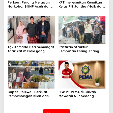
Perkuat Perang Melawan
KPT meresmikan Kenaikan
Narkoba, BNNP Aceh dan
Kelas PN Jantho (Naik dari
Pemkab Aceh Barat Bentuk
Kelas II ke Kelas I B)
ULT P4GN
Tgk Ahmada Beri Semangat
Pastikan Struktur
Anak Yatim Pidie yang
Jembatan Enang-Enang
Berjuang Melawan Bocor
Diperkuat, Kaposwil Satgas
Jantung
PRR Aceh: Boleh tapi
Keselamatan Warga di
Atas Segalanya
Bapas Polewali Perkuat
FPA: PT PEMA di Bawah
Pembimbingan Klien dan
Mawardi Nur Sedang
Pendampingan Anak
Benahi Beban Masa Lalu,
Berhadapan dengan
Publik Perlu Beri
Hukum
Kepercayaan