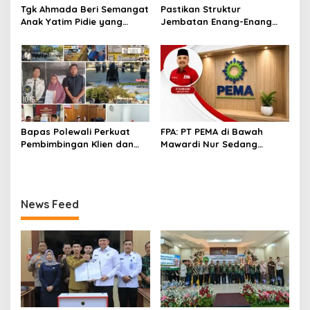
Tgk Ahmada Beri Semangat
Pastikan Struktur
Anak Yatim Pidie yang
Jembatan Enang-Enang
Berjuang Melawan Bocor
Diperkuat, Kaposwil Satgas
Jantung
PRR Aceh: Boleh tapi
Keselamatan Warga di
Atas Segalanya
Bapas Polewali Perkuat
FPA: PT PEMA di Bawah
Pembimbingan Klien dan
Mawardi Nur Sedang
Pendampingan Anak
Benahi Beban Masa Lalu,
Berhadapan dengan
Publik Perlu Beri
Hukum
Kepercayaan
News Feed