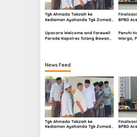
o
s
Tgk Ahmada Takziah ke
Finalisas
Kediaman Ayahanda Tgk Zumadi
BPBD Ace
di Peudada
Datok Pe
Stimula
Upacara Welcome and Farewell
Penuhi 
Parade Kapolres Tulang Bawang
Warga, 
Barat Berlangsung Khidmat
Sidang I
Teken MO
News Feed
Tgk Ahmada Takziah ke
Finalisas
Kediaman Ayahanda Tgk Zumadi
BPBD Ace
di Peudada
Datok Pe
Stimula