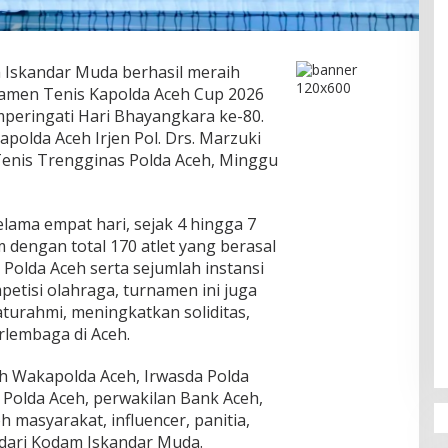
 Iskandar Muda berhasil meraih
namen Tenis Kapolda Aceh Cup 2026
peringati Hari Bhayangkara ke-80.
polda Aceh Irjen Pol. Drs. Marzuki
 Tenis Trengginas Polda Aceh, Minggu
lama empat hari, sejak 4 hingga 7
im dengan total 170 atlet yang berasal
n Polda Aceh serta sejumlah instansi
petisi olahraga, turnamen ini juga
turahmi, meningkatkan soliditas,
rlembaga di Aceh.
leh Wakapolda Aceh, Irwasda Polda
 Polda Aceh, perwakilan Bank Aceh,
 masyarakat, influencer, panitia,
an dari Kodam Iskandar Muda.