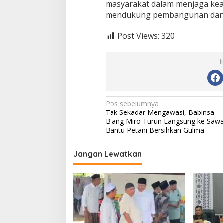
masyarakat dalam menjaga keam
mendukung pembangunan dan 
Post Views:
320
I
N
Pos sebelumnya
Tak Sekadar Mengawasi, Babinsa
a
Blang Miro Turun Langsung ke Saw
v
Bantu Petani Bersihkan Gulma
i
Jangan Lewatkan
g
a
s
i
p