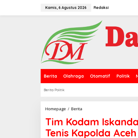
L
e
Kamis, 6 Agustus 2026
Redaksi
w
a
t
i
k
e
k
o
n
t
e
n
Berita
Olahraga
Otomatif
Politik
Berita Politik
Homepage
/
Berita
T
i
Tim Kodam Iskanda
m
K
Tenis Kapolda Aceh
o
d