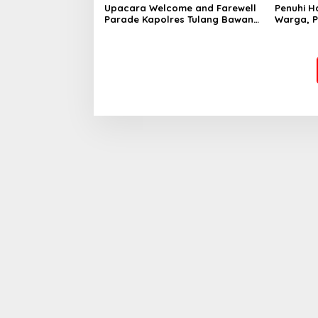
Upacara Welcome and Farewell
Penuhi 
Parade Kapolres Tulang Bawang
Warga, 
Barat Berlangsung Khidmat
Sidang I
Teken MO