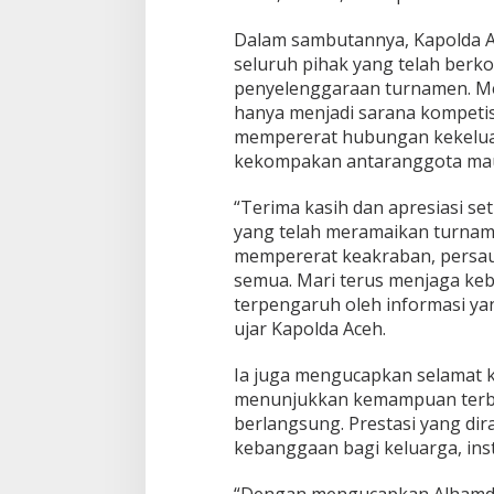
6
Dalam sambutannya, Kapolda A
seluruh pihak yang telah berk
penyelenggaraan turnamen. Men
hanya menjadi sarana kompetisi
mempererat hubungan kekelua
kekompakan antaranggota mau
“Terima kasih dan apresiasi set
yang telah meramaikan turname
mempererat keakraban, persauda
semua. Mari terus menjaga ke
terpengaruh oleh informasi ya
ujar Kapolda Aceh.
Ia juga mengucapkan selamat 
menunjukkan kemampuan terba
berlangsung. Prestasi yang dira
kebanggaan bagi keluarga, inst