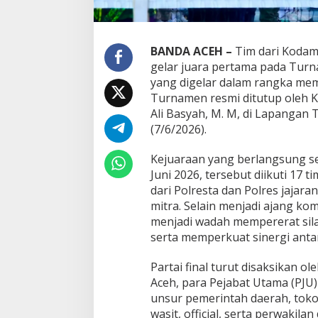
m
e
n
T
BANDA ACEH –
Tim dari Kodam
e
gelar juara pertama pada Tur
n
yang digelar dalam rangka mem
i
Turnamen resmi ditutup oleh Ka
s
Ali Basyah, M. M, di Lapangan
K
a
(7/6/2026).
p
o
Kejuaraan yang berlangsung se
l
Juni 2026, tersebut diikuti 17 t
d
dari Polresta dan Polres jajara
a
A
mitra. Selain menjadi ajang kom
c
menjadi wadah mempererat sila
e
serta memperkuat sinergi anta
h
C
Partai final turut disaksikan o
u
p
Aceh, para Pejabat Utama (PJU)
2
unsur pemerintah daerah, tokoh
0
wasit, official, serta perwakil
2