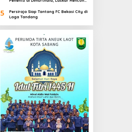
Penentu di Dimurthala, Laskar Rencong
Bidik Tiga Poin
5
Persiraja Siap Tantang FC Bekasi City di
Laga Tandang