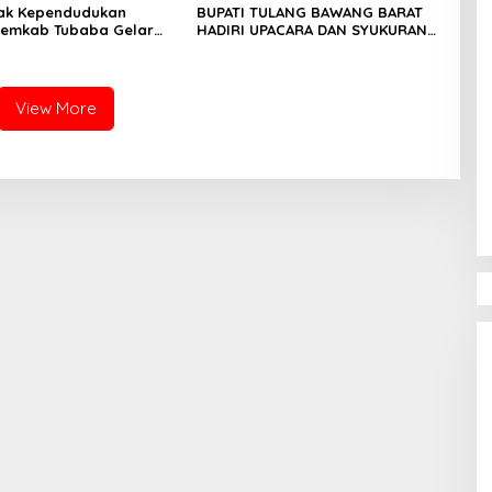
Hak Kependudukan
BUPATI TULANG BAWANG BARAT
PLLDA Diminta Segera Bertindak
Pemkab Tubaba Gelar
HADIRI UPACARA DAN SYUKURAN
sbat Nikah Terpadu dan
HARI BHAYANGKARA KE-80 TAHUN
U Lintas Sektoral
2026
View More