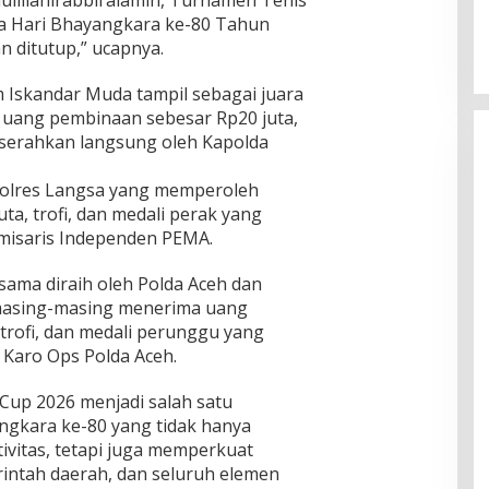
illahirabbil’alamin, Turnamen Tenis
a Hari Bhayangkara ke-80 Tahun
n ditutup,” ucapnya.
m Iskandar Muda tampil sebagai juara
uang pembinaan sebesar Rp20 juta,
diserahkan langsung oleh Kapolda
h Polres Langsa yang memperoleh
a, trofi, dan medali perak yang
misaris Independen PEMA.
rsama diraih oleh Polda Aceh dan
 masing-masing menerima uang
trofi, dan medali perunggu yang
 Karo Ops Polda Aceh.
Cup 2026 menjadi salah satu
ngkara ke-80 yang tidak hanya
itas, tetapi juga memperkuat
erintah daerah, dan seluruh elemen