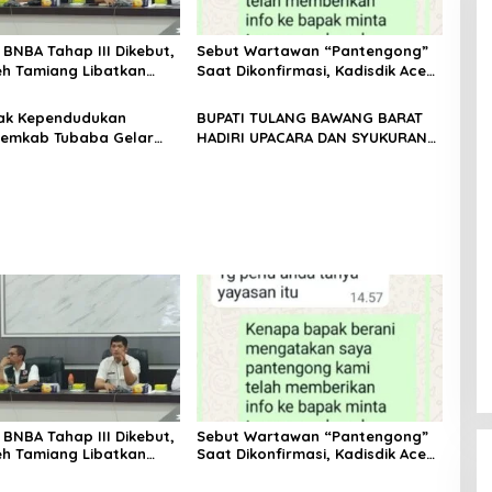
i BNBA Tahap III Dikebut,
Sebut Wartawan “Pantengong”
h Tamiang Libatkan
Saat Dikonfirmasi, Kadisdik Aceh
nghulu untuk Vervali
Diduga Langgar Hukum & Etika,
n Rumah
DPR‑Provinsi, Gubernur dan
Hak Kependudukan
BUPATI TULANG BAWANG BARAT
PLLDA Diminta Segera Bertindak
Pemkab Tubaba Gelar
HADIRI UPACARA DAN SYUKURAN
sbat Nikah Terpadu dan
HARI BHAYANGKARA KE-80 TAHUN
U Lintas Sektoral
2026
i BNBA Tahap III Dikebut,
Sebut Wartawan “Pantengong”
h Tamiang Libatkan
Saat Dikonfirmasi, Kadisdik Aceh
nghulu untuk Vervali
Diduga Langgar Hukum & Etika,
n Rumah
DPR‑Provinsi, Gubernur dan