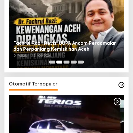
ak
Fachrul Razi: Revisi UUPA Ancam Perdamaian
D
dan Perpanjang Kemiskinan Aceh
M
Di Politik
|
21/06/2026
Di 
Otomotif Terpopuler