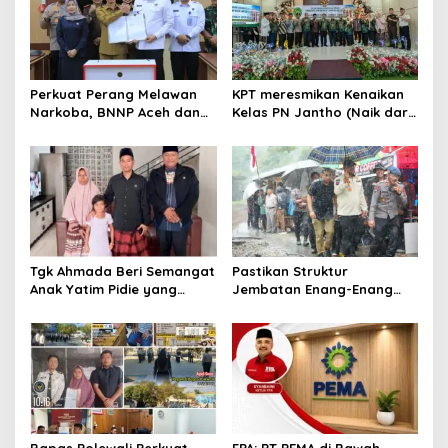
i
p
o
s
Perkuat Perang Melawan
KPT meresmikan Kenaikan
Narkoba, BNNP Aceh dan
Kelas PN Jantho (Naik dari
Pemkab Aceh Barat Bentuk
Kelas II ke Kelas I B)
ULT P4GN
Tgk Ahmada Beri Semangat
Pastikan Struktur
Anak Yatim Pidie yang
Jembatan Enang-Enang
Berjuang Melawan Bocor
Diperkuat, Kaposwil Satgas
Jantung
PRR Aceh: Boleh tapi
Keselamatan Warga di
Atas Segalanya
Bapas Polewali Perkuat
FPA: PT PEMA di Bawah