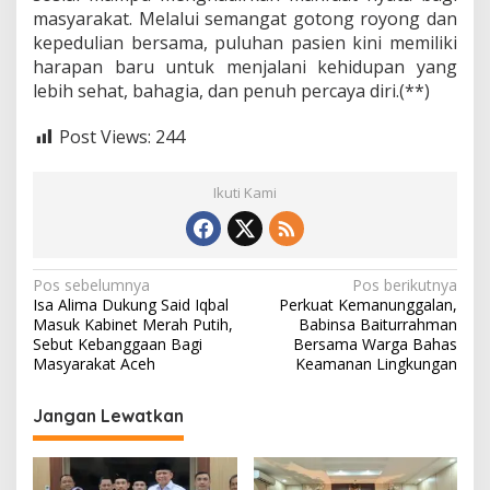
masyarakat. Melalui semangat gotong royong dan
kepedulian bersama, puluhan pasien kini memiliki
harapan baru untuk menjalani kehidupan yang
lebih sehat, bahagia, dan penuh percaya diri.(**)
Post Views:
244
Ikuti Kami
N
Pos sebelumnya
Pos berikutnya
Isa Alima Dukung Said Iqbal
Perkuat Kemanunggalan,
a
Masuk Kabinet Merah Putih,
Babinsa Baiturrahman
v
Sebut Kebanggaan Bagi
Bersama Warga Bahas
Masyarakat Aceh
Keamanan Lingkungan
i
g
Jangan Lewatkan
a
s