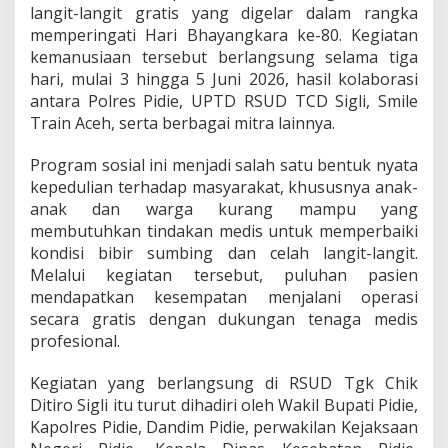
S
langit-langit gratis yang digelar dalam rangka
u
memperingati Hari Bhayangkara ke-80. Kegiatan
m
kemanusiaan tersebut berlangsung selama tiga
b
hari, mulai 3 hingga 5 Juni 2026, hasil kolaborasi
i
antara Polres Pidie, UPTD RSUD TCD Sigli, Smile
n
g
Train Aceh, serta berbagai mitra lainnya.
G
r
Program sosial ini menjadi salah satu bentuk nyata
a
kepedulian terhadap masyarakat, khususnya anak-
t
anak dan warga kurang mampu yang
i
s
membutuhkan tindakan medis untuk memperbaiki
u
kondisi bibir sumbing dan celah langit-langit.
n
Melalui kegiatan tersebut, puluhan pasien
t
mendapatkan kesempatan menjalani operasi
u
k
secara gratis dengan dukungan tenaga medis
3
profesional.
2
P
Kegiatan yang berlangsung di RSUD Tgk Chik
a
Ditiro Sigli itu turut dihadiri oleh Wakil Bupati Pidie,
s
i
Kapolres Pidie, Dandim Pidie, perwakilan Kejaksaan
e