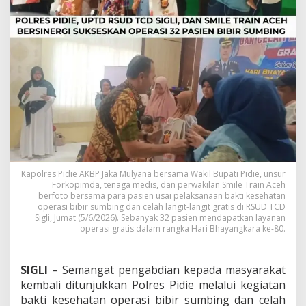
T
C
D
S
i
g
l
i
G
e
l
a
r
O
Kapolres Pidie AKBP Jaka Mulyana bersama Wakil Bupati Pidie, unsur
p
Forkopimda, tenaga medis, dan perwakilan Smile Train Aceh
e
berfoto bersama para pasien usai pelaksanaan bakti kesehatan
r
operasi bibir sumbing dan celah langit-langit gratis di RSUD TCD
a
Sigli, Jumat (5/6/2026). Sebanyak 32 pasien mendapatkan layanan
s
operasi gratis dalam rangka Hari Bhayangkara ke-80.
i
B
i
SIGLI
– Semangat pengabdian kepada masyarakat
b
kembali ditunjukkan Polres Pidie melalui kegiatan
i
bakti kesehatan operasi bibir sumbing dan celah
r