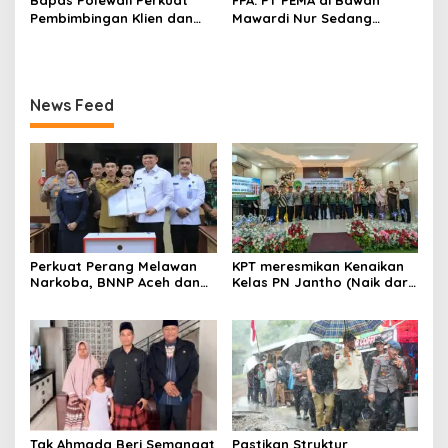
Pembimbingan Klien dan
Mawardi Nur Sedang
Pendampingan Anak
Benahi Beban Masa Lalu,
Berhadapan dengan
Publik Perlu Beri
Hukum
Kepercayaan
News Feed
Perkuat Perang Melawan
KPT meresmikan Kenaikan
Narkoba, BNNP Aceh dan
Kelas PN Jantho (Naik dari
Pemkab Aceh Barat Bentuk
Kelas II ke Kelas I B)
ULT P4GN
Tgk Ahmada Beri Semangat
Pastikan Struktur