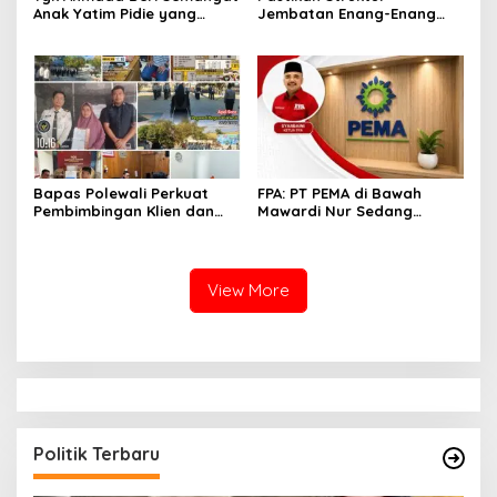
Anak Yatim Pidie yang
Jembatan Enang-Enang
Berjuang Melawan Bocor
Diperkuat, Kaposwil Satgas
Jantung
PRR Aceh: Boleh tapi
Keselamatan Warga di
Atas Segalanya
Bapas Polewali Perkuat
FPA: PT PEMA di Bawah
Pembimbingan Klien dan
Mawardi Nur Sedang
Pendampingan Anak
Benahi Beban Masa Lalu,
Berhadapan dengan
Publik Perlu Beri
Hukum
Kepercayaan
View More
Politik Terbaru