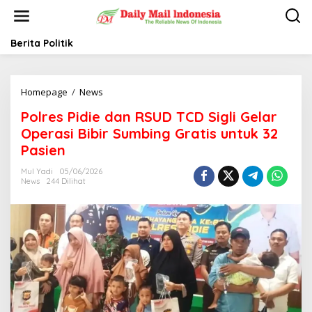
L
e
w
a
Berita Politik
t
i
k
Homepage
/
News
P
e
o
k
Polres Pidie dan RSUD TCD Sigli Gelar
l
o
r
n
Operasi Bibir Sumbing Gratis untuk 32
e
t
Pasien
s
e
P
n
Mul Yadi
05/06/2026
i
News
244 Dilihat
d
i
e
d
a
n
R
S
U
D