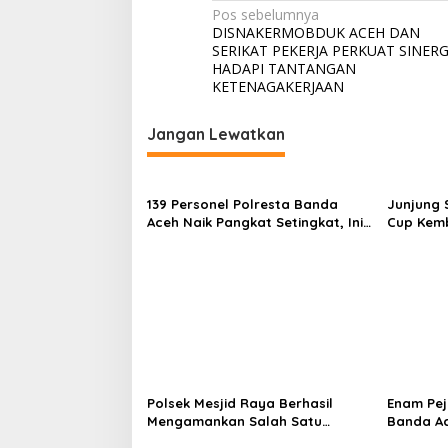
n
N
Pos sebelumnya
K
DISNAKERMOBDUK ACEH DAN
i
a
SERIKAT PEKERJA PERKUAT SINERG
m
v
HADAPI TANTANGAN
i
KETENAGAKERJAAN
a
i
g
Jangan Lewatkan
a
s
139 Personel Polresta Banda
Junjung 
i
Aceh Naik Pangkat Setingkat, Ini
Cup Kemb
p
Penekanan dan Harapan
Kapolresta
o
s
Polsek Mesjid Raya Berhasil
Enam Pej
Mengamankan Salah Satu
Banda Ac
Terduga Pelaku Pemerasan di