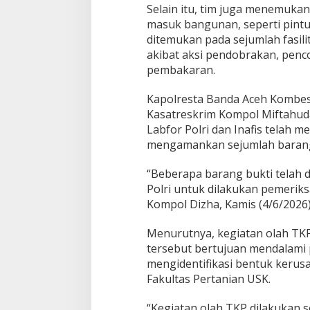
Selain itu, tim juga menemuka
k
masuk bangunan, seperti pintu,
r
i
ditemukan pada sejumlah fasili
m
akibat aksi pendobrakan, penc
P
pembakaran.
o
l
Kapolresta Banda Aceh Kombes 
r
e
Kasatreskrim Kompol Miftahud
s
Labfor Polri dan Inafis telah 
t
mengamankan sejumlah barang bu
a
B
“Beberapa barang bukti telah 
a
n
Polri untuk dilakukan pemeriksa
d
Kompol Dizha, Kamis (4/6/2026
a
A
Menurutnya, kegiatan olah TKP
c
tersebut bertujuan mendalami
e
h
mengidentifikasi bentuk kerusa
O
Fakultas Pertanian USK.
l
a
“Kegiatan olah TKP dilakukan s
h