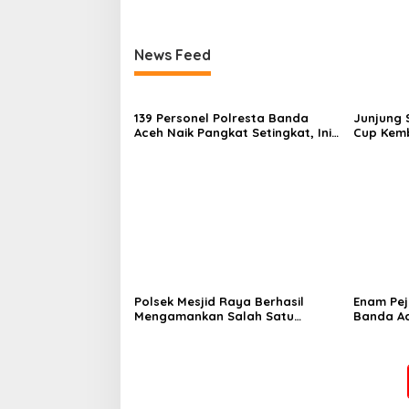
Bukit Lamreh
News Feed
139 Personel Polresta Banda
Junjung 
Aceh Naik Pangkat Setingkat, Ini
Cup Kemb
Penekanan dan Harapan
Kapolresta
Polsek Mesjid Raya Berhasil
Enam Pej
Mengamankan Salah Satu
Banda Ac
Terduga Pelaku Pemerasan di
Bukit Lamreh