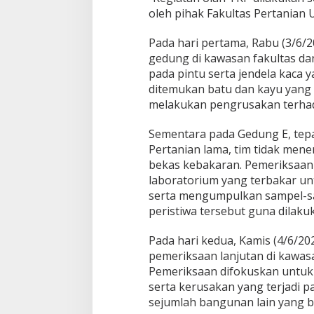
oleh pihak Fakultas Pertanian U
T
K
P
Pada hari pertama, Rabu (3/6/
d
gedung di kawasan fakultas 
i
pada pintu serta jendela kaca y
F
ditemukan batu dan kayu yang 
a
k
melakukan pengrusakan terhad
u
l
Sementara pada Gedung E, tepa
t
Pertanian lama, tim tidak me
a
bekas kebakaran. Pemeriksaan 
s
P
laboratorium yang terbakar u
e
serta mengumpulkan sampel-sa
r
peristiwa tersebut guna dilaku
t
a
Pada hari kedua, Kamis (4/6/20
n
i
pemeriksaan lanjutan di kawasa
a
Pemeriksaan difokuskan untu
n
serta kerusakan yang terjadi p
U
sejumlah bangunan lain yang be
S