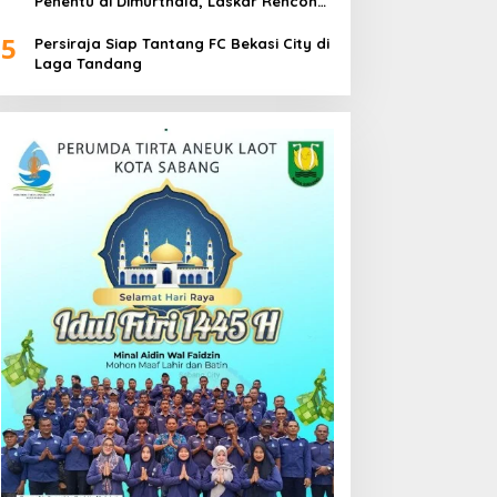
Penentu di Dimurthala, Laskar Rencong
Bidik Tiga Poin
5
Persiraja Siap Tantang FC Bekasi City di
Laga Tandang