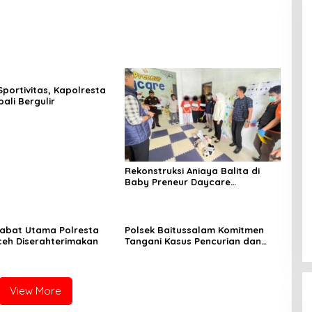
Sportivitas, Kapolresta
ali Bergulir
Rekonstruksi Aniaya Balita di
Baby Preneur Daycare
Lamgugob, Tersangka
Peragakan 62 Adegan
abat Utama Polresta
Polsek Baitussalam Komitmen
eh Diserahterimakan
Tangani Kasus Pencurian dan
Pengancaman
View More