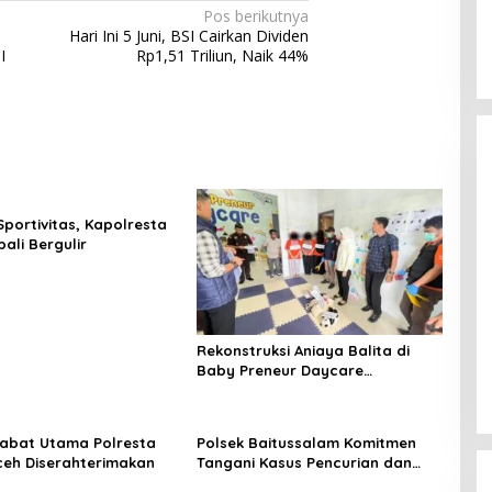
Pos berikutnya
Hari Ini 5 Juni, BSI Cairkan Dividen
I
Rp1,51 Triliun, Naik 44%
Sportivitas, Kapolresta
ali Bergulir
Rekonstruksi Aniaya Balita di
Baby Preneur Daycare
Lamgugob, Tersangka
Peragakan 62 Adegan
abat Utama Polresta
Polsek Baitussalam Komitmen
eh Diserahterimakan
Tangani Kasus Pencurian dan
Pengancaman