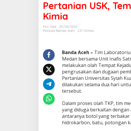
Pertanian USK, Tem
P
o
Kimia
l
r
i
Mul Yadi
05/06/2026
M
Polresta Banda Aceh
247 Dilihat
e
d
a
n
Banda Aceh –
Tim Laboratorium
d
Medan bersama Unit Inafis Sat
a
melakukan olah Tempat Kejadian
n
pengrusakan dan dugaan pembak
I
Pertanian Universitas Syiah Ku
n
a
dilakukan selama dua hari un
f
tersebut.
i
s
Dalam proses olah TKP, tim m
S
yang diduga berkaitan dengan 
a
t
antaranya botol yang terbaka
r
hidrokarbon, batu, potongan ka
e
s