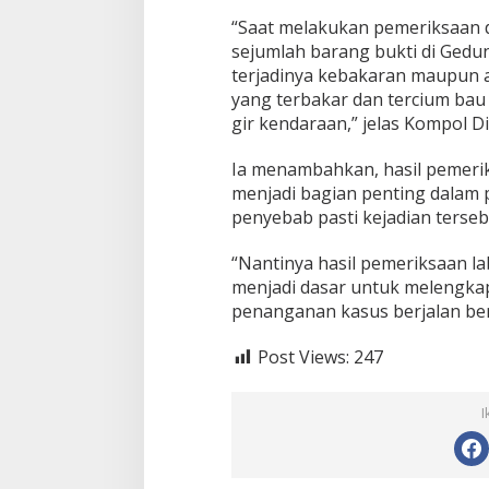
K
,
“Saat melakukan pemeriksaan d
T
sejumlah barang bukti di Gedu
e
terjadinya kebakaran maupun a
m
yang terbakar dan tercium bau 
u
k
gir kendaraan,” jelas Kompol Di
a
n
Ia menambahkan, hasil pemeri
B
menjadi bagian penting dalam
o
penyebab pasti kejadian terseb
t
o
l
“Nantinya hasil pemeriksaan l
B
menjadi dasar untuk melengkapi
e
penanganan kasus berjalan ber
r
i
Post Views:
247
s
i
C
I
a
i
r
a