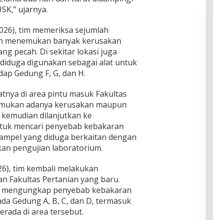
SK,” ujarnya.
2026), tim memeriksa sejumlah
dan menemukan banyak kerusakan
ang pecah. Di sekitar lokasi juga
diduga digunakan sebagai alat untuk
ap Gedung F, G, dan H.
tnya di area pintu masuk Fakultas
nemukan adanya kerusakan maupun
kemudian dilanjutkan ke
ntuk mencari penyebab kebakaran
mpel yang diduga berkaitan dengan
kan pengujian laboratorium.
26), tim kembali melakukan
n Fakultas Pertanian yang baru.
k mengungkap penyebab kebakaran
ada Gedung A, B, C, dan D, termasuk
rada di area tersebut.