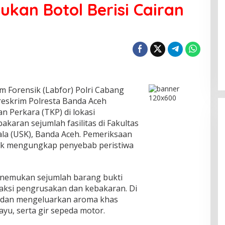
ukan Botol Berisi Cairan
Satgas PPA: Komisioner Baitul Mal
Aceh Tidak Terlibat Pemotongan
Bantuan, Setop Sebar Hoaks
Di Politik
|
05/08/2026
 Forensik (Labfor) Polri Cabang
reskrim Polresta Banda Aceh
 Perkara (TKP) di lokasi
aran sejumlah fasilitas di Fakultas
ala (USK), Banda Aceh. Pemeriksaan
tuk mengungkap penyebab peristiwa
enemukan sejumlah barang bukti
aksi pengrusakan dan kebakaran. Di
r dan mengeluarkan aroma khas
yu, serta gir sepeda motor.