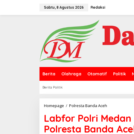
L
e
Sabtu, 8 Agustus 2026
Redaksi
w
a
t
i
k
e
k
o
n
t
e
n
Berita
Olahraga
Otomatif
Politik
Berita Politik
Homepage
/
Polresta Banda Aceh
L
a
Labfor Polri Medan 
b
f
Polresta Banda Ace
o
r