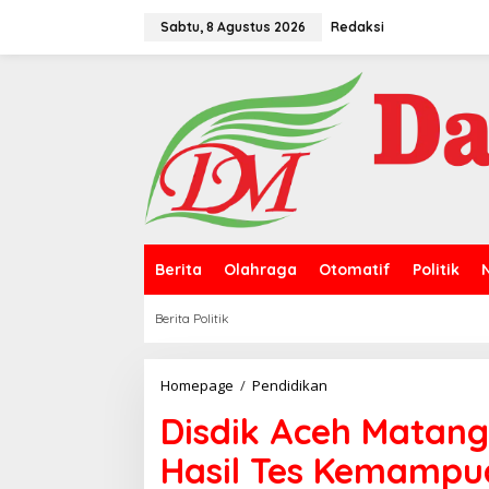
L
e
Sabtu, 8 Agustus 2026
Redaksi
w
a
t
i
k
e
k
o
n
t
e
n
Berita
Olahraga
Otomatif
Politik
Berita Politik
Homepage
/
Pendidikan
D
i
Disdik Aceh Matang
s
d
Hasil Tes Kemampu
i
k