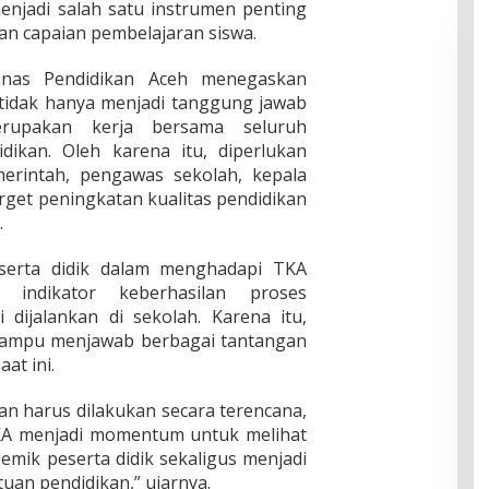
jadi salah satu instrumen penting
n capaian pembelajaran siswa.
inas Pendidikan Aceh menegaskan
tidak hanya menjadi tanggung jawab
erupakan kerja bersama seluruh
ikan. Oleh karena itu, diperlukan
merintah, pengawas sekolah, kepala
rget peningkatan kualitas pendidikan
.
eserta didik dalam menghadapi TKA
indikator keberhasilan proses
 dijalankan di sekolah. Karena itu,
 mampu menjawab berbagai tantangan
at ini.
an harus dilakukan secara terencana,
TKA menjadi momentum untuk melihat
ik peserta didik sekaligus menjadi
tuan pendidikan,” ujarnya.