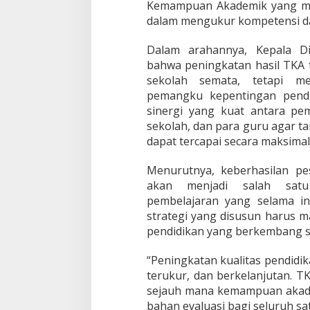
Kemampuan Akademik yang men
a
dalam mengukur kompetensi da
d
e
Dalam arahannya, Kepala D
m
i
bahwa peningkatan hasil TKA 
k
sekolah semata, tetapi m
S
pemangku kepentingan pendid
i
sinergi yang kuat antara pe
s
w
sekolah, dan para guru agar ta
a
dapat tercapai secara maksimal
Menurutnya, keberhasilan p
akan menjadi salah satu 
pembelajaran yang selama ini
strategi yang disusun harus
pendidikan yang berkembang sa
“Peningkatan kualitas pendidik
terukur, dan berkelanjutan. 
sejauh mana kemampuan akadem
bahan evaluasi bagi seluruh sa