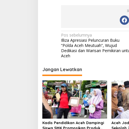
I
N
Pos sebelumnya
Illiza Apresiasi Peluncuran Buku
a
“Polda Aceh Meutuah”, Wujud
v
Dedikasi dan Warisan Pemikiran unt
Aceh
i
g
Jangan Lewatkan
a
s
i
p
o
s
Kadis Pendidikan Aceh Dampingi
Aceh Jadi
Siswa SMK Promosikan Produk
Sekolah 