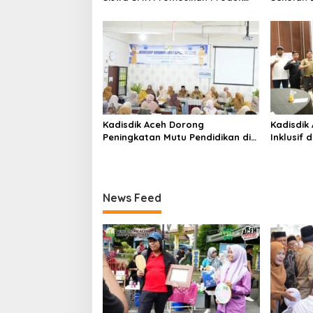
Kreatif di Car Free Day Banda
Tegaskan
Aceh
Bermutu
Kadisdik Aceh Dorong
Kadisdik
Peningkatan Mutu Pendidikan di
Inklusif
SMAN 8 Banda Aceh
Pascabe
News Feed