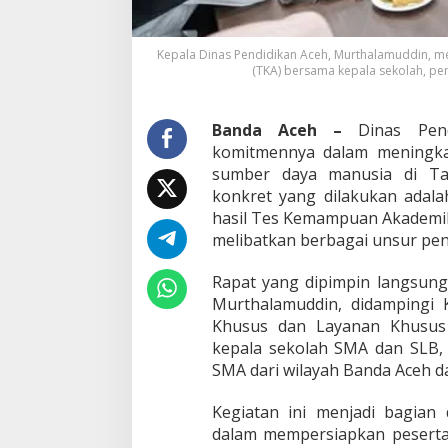
k
a
t
Kepala Dinas Pendidikan Aceh, Murthalamuddin, 
k
(TKA) bersama kepala sekolah, pe
a
n
H
Banda Aceh –
Dinas Pend
a
komitmennya dalam meningka
s
sumber daya manusia di Ta
i
konkret yang dilakukan adal
l
T
hasil Tes Kemampuan Akademik 
e
melibatkan berbagai unsur pen
s
K
Rapat yang dipimpin langsung
e
Murthalamuddin, didampingi
m
a
Khusus dan Layanan Khusus (
m
kepala sekolah SMA dan SLB,
p
SMA dari wilayah Banda Aceh da
u
a
Kegiatan ini menjadi bagian
n
A
dalam mempersiapkan peserta
k