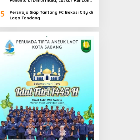
Penentu di Dimurthala, Laskar Rencong
Bidik Tiga Poin
5
Persiraja Siap Tantang FC Bekasi City di
Laga Tandang