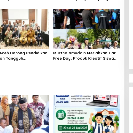
 Komitmen Pendidikan
Sekolah Capai 127.973 Siswa
 Aceh Dorong Pendidikan
Murthalamuddin Meriahkan Car
 dan Tangguh
Free Day, Produk Kreatif Siswa
ncana
SMK Aceh Curi Perhatian